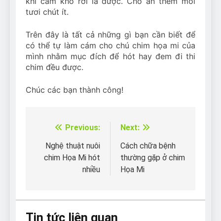
khi cám khô rời là được. Cho ăn thêm mồi
tươi chút ít.
Trên đây là tất cả những gì bạn cần biết để
có thể tự làm cám cho chú chim họa mi của
mình nhằm mục đích để hót hay đem đi thi
chim đều được.
Chúc các bạn thành công!
Previous:
Next:
Điều
hướng
Nghệ thuật nuôi
Cách chữa bệnh
chim Họa Mi hót
thường gặp ở chim
bài
nhiều
Họa Mi
viết
Tin tức liên quan