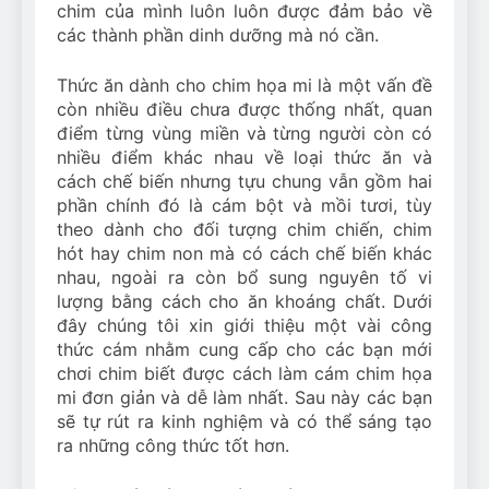
chim của mình luôn luôn được đảm bảo về
Can Bulldogs Play Fetch?
các thành phần dinh dưỡng mà nó cần.
And How to Train Them!
7 Năm Ago
Thức ăn dành cho chim họa mi là một vấn đề
How Often Do I Need to
Groom My Bulldog
còn nhiều điều chưa được thống nhất, quan
điểm từng vùng miền và từng người còn có
7 Năm Ago
nhiều điểm khác nhau về loại thức ăn và
cách chế biến nhưng tựu chung vẫn gồm hai
phần chính đó là cám bột và mồi tươi, tùy
theo dành cho đối tượng chim chiến, chim
hót hay chim non mà có cách chế biến khác
nhau, ngoài ra còn bổ sung nguyên tố vi
lượng bằng cách cho ăn khoáng chất. Dưới
đây chúng tôi xin giới thiệu một vài công
thức cám nhằm cung cấp cho các bạn mới
chơi chim biết được cách làm cám chim họa
mi đơn giản và dễ làm nhất. Sau này các bạn
sẽ tự rút ra kinh nghiệm và có thể sáng tạo
ra những công thức tốt hơn.