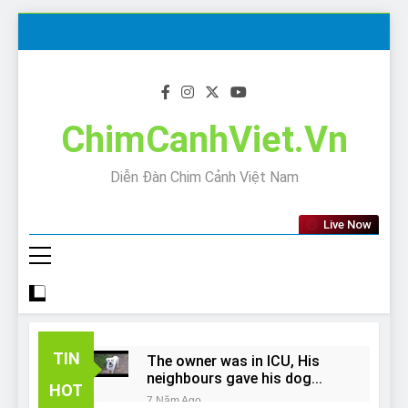
Skip
to
content
ChimCanhViet.Vn
Diễn Đàn Chim Cảnh Việt Nam
Live Now
TIN
The owner was in ICU, His
neighbours gave his dog
HOT
away!
7 Năm Ago