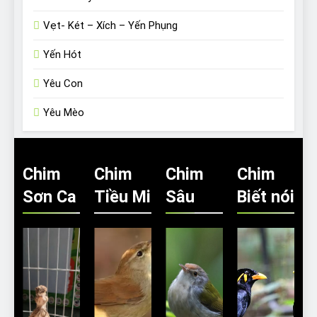
Vẹt- Két – Xích – Yến Phụng
Yến Hót
Yêu Con
Yêu Mèo
Chim
Chim
Chim
Chim
Sơn Ca
Tiều Mi
Sâu
Biết nói