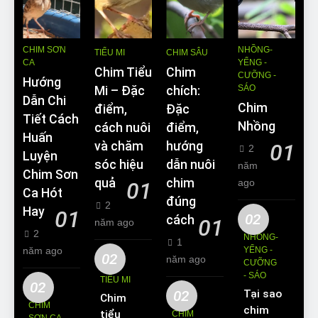
CHIM SƠN
NHỒNG-
TIỂU MI
CHIM SÂU
CA
YỂNG -
Chim Tiểu
Chim
CƯỠNG -
Hướng
SÁO
Mi – Đặc
chích:
Dẫn Chi
Chim
điểm,
Đặc
Tiết Cách
Nhồng
cách nuôi
điểm,
Huấn
và chăm
hướng
01
2
Luyện
sóc hiệu
dẫn nuôi
năm
Chim Sơn
quả
chim
ago
01
Ca Hót
đúng
2
Hay
01
02
cách
01
năm ago
2
NHỒNG-
1
năm ago
YỂNG -
02
năm ago
CƯỠNG
- SÁO
TIỂU MI
02
02
Tại sao
Chim
CHIM
chim
tiểu mi
CHIM
SƠN CA