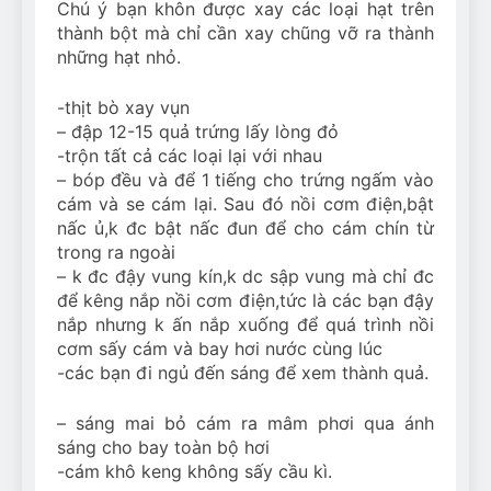
Chú ý bạn khôn được xay các loại hạt trên
thành bột mà chỉ cần xay chũng vỡ ra thành
những hạt nhỏ.
-thịt bò xay vụn
– đập 12-15 quả trứng lấy lòng đỏ
-trộn tất cả các loại lại với nhau
– bóp đều và để 1 tiếng cho trứng ngấm vào
cám và se cám lại. Sau đó nồi cơm điện,bật
nấc ủ,k đc bật nấc đun để cho cám chín từ
trong ra ngoài
– k đc đậy vung kín,k dc sập vung mà chỉ đc
để kêng nắp nồi cơm điện,tức là các bạn đậy
nắp nhưng k ấn nắp xuống để quá trình nồi
cơm sấy cám và bay hơi nước cùng lúc
-các bạn đi ngủ đến sáng để xem thành quả.
– sáng mai bỏ cám ra mâm phơi qua ánh
sáng cho bay toàn bộ hơi
-cám khô keng không sấy cầu kì.