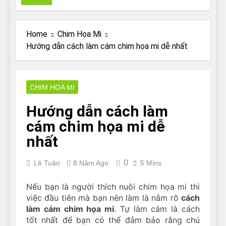
Pit Bull rescue story
7 Năm Ago
Why Do Bulldogs Snore?
Home
Chim Họa Mi
And How to Minimize It!
Hướng dẫn cách làm cám chim họa mi dễ nhất
7 Năm Ago
Are Bulldogs Lazy? Not as
much as you think and here’s
why!
CHIM HỌA MI
7 Năm Ago
Do Bulldogs Fart? Yes! And
Hướng dẫn cách làm
How to Stop It!
cám chim họa mi dễ
7 Năm Ago
The Ultimate Guide to What
nhất
Bulldogs Can (and can’t) Eat
7 Năm Ago
0
Lê Tuân
8 Năm Ago
5 Mins
Bulldog Anal Gland Problem
and How to Treat It
Nếu bạn là người thích nuôi chim họa mi thì
7 Năm Ago
việc đầu tiên mà bạn nên làm là nắm rõ
cách
Can Bulldogs Run Long
làm cám chim họa mi
. Tự làm cám là cách
Distances?
tốt nhất để bạn có thể đảm bảo rằng chú
7 Năm Ago