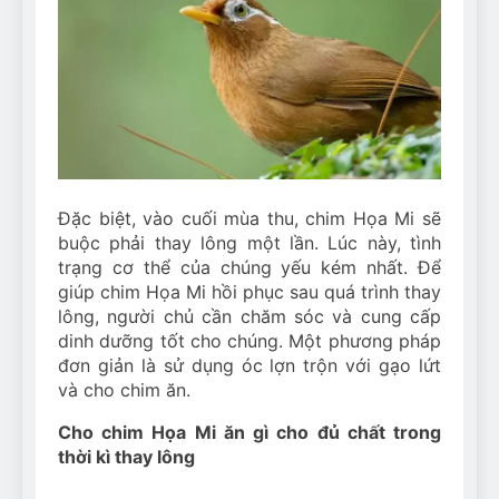
Can Bulldogs Play Fetch?
And How to Train Them!
7 Năm Ago
How Often Do I Need to
Groom My Bulldog
7 Năm Ago
Đặc biệt, vào cuối mùa thu, chim Họa Mi sẽ
buộc phải thay lông một lần. Lúc này, tình
trạng cơ thể của chúng yếu kém nhất. Để
giúp chim Họa Mi hồi phục sau quá trình thay
lông, người chủ cần chăm sóc và cung cấp
dinh dưỡng tốt cho chúng. Một phương pháp
đơn giản là sử dụng óc lợn trộn với gạo lứt
và cho chim ăn.
Cho chim Họa Mi ăn gì cho đủ chất trong
thời kì thay lông