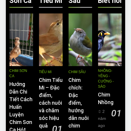
Sơn Ca
Tiều Mi
Sâu
Biết nói
CHIM SƠN
NHỒNG-
TIỂU MI
CHIM SÂU
CA
YỂNG -
Chim Tiểu
Chim
CƯỠNG -
Hướng
SÁO
Mi – Đặc
chích:
Dẫn Chi
Chim
điểm,
Đặc
Tiết Cách
Nhồng
cách nuôi
điểm,
Huấn
và chăm
hướng
01
2
Luyện
sóc hiệu
dẫn nuôi
năm
Chim Sơn
quả
chim
ago
01
Ca Hót