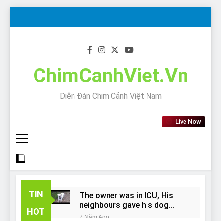
Skip
to
content
ChimCanhViet.Vn
Diễn Đàn Chim Cảnh Việt Nam
Live Now
TIN
The owner was in ICU, His
neighbours gave his dog
HOT
away!
7 Năm Ago