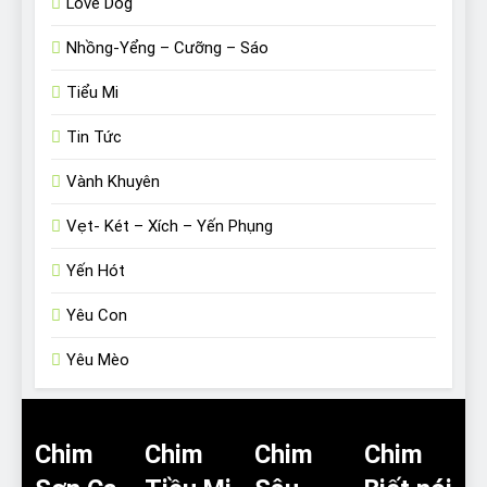
Love Dog
Nhồng-Yểng – Cưỡng – Sáo
Tiểu Mi
Tin Tức
Vành Khuyên
Vẹt- Két – Xích – Yến Phụng
Yến Hót
Yêu Con
Yêu Mèo
Chim
Chim
Chim
Chim