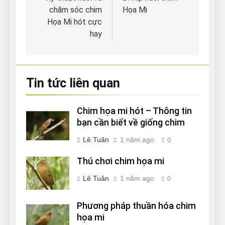
hướng
chăm sóc chim
Họa Mi
bài
Họa Mi hót cực
viết
hay
Tin tức liên quan
Chim họa mi hót – Thông tin
bạn cần biết về giống chim
Lê Tuân
1 năm ago
0
Thú chơi chim họa mi
Lê Tuân
1 năm ago
0
Phương pháp thuần hóa chim
họa mi