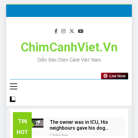
Skip
to
content
ChimCanhViet.Vn
Diễn Đàn Chim Cảnh Việt Nam
Live Now
TIN
The owner was in ICU, His
neighbours gave his dog
HOT
away!
7 Năm Ago