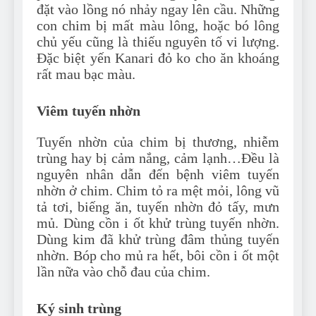
đặt vào lồng nó nhảy ngay lên cầu. Những
con chim bị mất màu lông, hoặc bó lông
chủ yếu cũng là thiếu nguyên tố vi lượng.
Đặc biệt yến Kanari đỏ ko cho ăn khoáng
rất mau bạc màu.
Viêm tuyến nhờn
Tuyến nhờn của chim bị thương, nhiễm
trùng hay bị cảm nắng, cảm lạnh…Đều là
nguyên nhân dẫn đến bệnh viêm tuyến
nhờn ở chim. Chim tỏ ra mệt mỏi, lông vũ
tả tơi, biếng ăn, tuyến nhờn đỏ tấy, mưn
mủ. Dùng cồn i ốt khử trùng tuyến nhờn.
Dùng kim đã khử trùng đâm thủng tuyến
nhờn. Bóp cho mủ ra hết, bôi cồn i ốt một
lần nữa vào chỗ đau của chim.
Ký sinh trùng