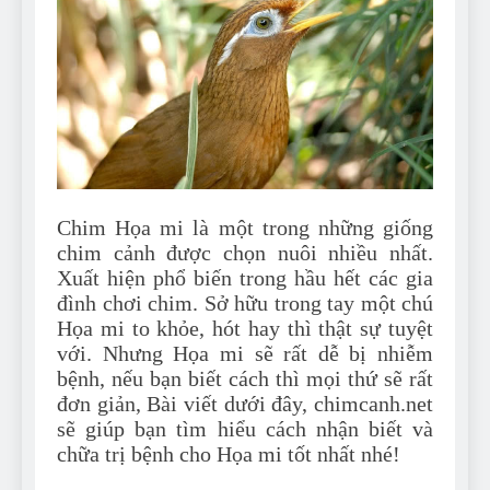
Can Bulldogs Play Fetch?
And How to Train Them!
7 Năm Ago
How Often Do I Need to
Groom My Bulldog
7 Năm Ago
Chim Họa mi là một trong những giống
chim cảnh được chọn nuôi nhiều nhất.
Xuất hiện phổ biến trong hầu hết các gia
đình chơi chim. Sở hữu trong tay một chú
Họa mi to khỏe, hót hay thì thật sự tuyệt
với. Nhưng Họa mi sẽ rất dễ bị nhiễm
bệnh, nếu bạn biết cách thì mọi thứ sẽ rất
đơn giản, Bài viết dưới đây, chimcanh.net
sẽ giúp bạn tìm hiểu cách nhận biết và
chữa trị bệnh cho Họa mi tốt nhất nhé!