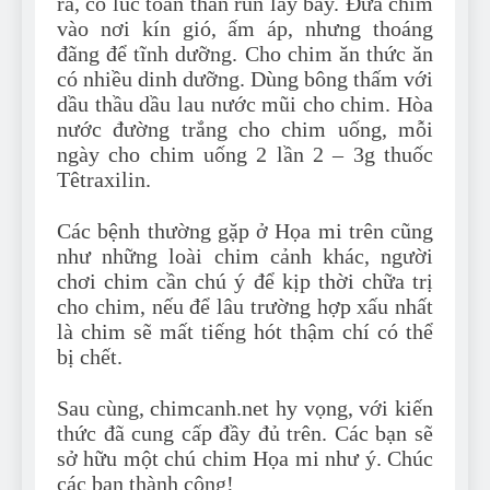
ra, có lúc toàn thân run lẩy bẩy. Đưa chim
vào nơi kín gió, ấm áp, nhưng thoáng
đãng để tĩnh dưỡng. Cho chim ăn thức ăn
có nhiều dinh dưỡng. Dùng bông thấm với
dầu thầu dầu lau nước mũi cho chim. Hòa
nước đường trắng cho chim uống, mỗi
ngày cho chim uống 2 lần 2 – 3g thuốc
Têtraxilin.
Các bệnh thường gặp ở Họa mi trên cũng
như những loài chim cảnh khác, người
chơi chim cần chú ý để kịp thời chữa trị
cho chim, nếu để lâu trường hợp xấu nhất
là chim sẽ mất tiếng hót thậm chí có thể
bị chết.
Sau cùng, chimcanh.net hy vọng, với kiến
thức đã cung cấp đầy đủ trên. Các bạn sẽ
sở hữu một chú chim Họa mi như ý. Chúc
các bạn thành công!