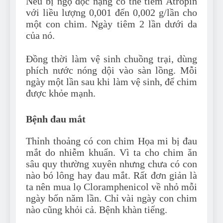
Nếu bị ngộ độc nặng có thể tiêm Atropin
với liều lượng 0,001 đến 0,002 g/lần cho
một con chim. Ngày tiêm 2 lần dưới da
của nó.
Đồng thời làm vệ sinh chuồng trại, dùng
phích nước nóng dội vào sàn lồng. Mỗi
ngày một lần sau khi làm vệ sinh, để chim
được khỏe mạnh.
Bệnh đau mắt
Thỉnh thoảng có con chim Họa mi bị đau
mắt do nhiễm khuẩn. Vì ta cho chim ăn
sâu quy thường xuyên nhưng chưa có con
nào bó lông hay đau mắt. Rất đơn giản là
ta nên mua lọ Cloramphenicol về nhỏ mỗi
ngày bốn năm lần. Chỉ vài ngày con chim
nào cũng khỏi cả. Bệnh khàn tiếng.