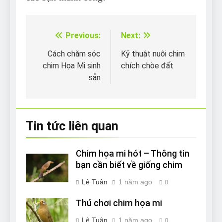
Previous:
Next:
Điều
hướng
Cách chăm sóc
Kỹ thuật nuôi chim
chim Họa Mi sinh
chích chòe đất
bài
sản
viết
Tin tức liên quan
Chim họa mi hót – Thông tin
bạn cần biết về giống chim
Lê Tuân
1 năm ago
0
Thú chơi chim họa mi
Lê Tuân
1 năm ago
0