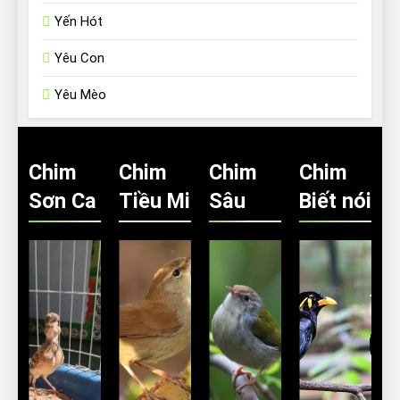
Yến Hót
Yêu Con
Yêu Mèo
Chim
Chim
Chim
Chim
Sơn Ca
Tiều Mi
Sâu
Biết nói