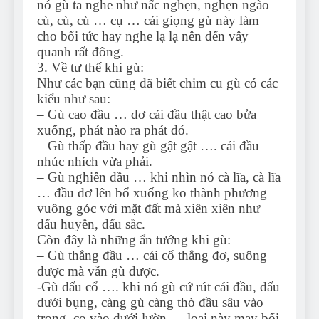
nó gù ta nghe như nấc nghẹn, nghẹn ngào
cù, cù, cù … cụ … cái giọng gù này làm
cho bổi tức hay nghe lạ lạ nên đến vây
quanh rất đông.
3. Về tư thế khi gù:
Như các bạn cũng đã biết chim cu gù có các
kiểu như sau:
– Gù cao đầu … dơ cái đầu thật cao bửa
xuống, phát nào ra phát đó.
– Gù thấp đầu hay gù gật gật …. cái đầu
nhúc nhích vừa phải.
– Gù nghiên đầu … khi nhìn nó cà lĩa, cà lĩa
… đầu dơ lên bổ xuống ko thành phương
vuông góc với mặt đất mà xiên xiên như
dấu huyền, dấu sắc.
Còn đây là những ẩn tướng khi gù:
– Gù thẳng đầu … cái cổ thẳng đơ, suông
được mà vẫn gù được.
-Gù dấu cổ …. khi nó gù cứ rút cái đầu, dấu
dưới bụng, càng gù càng thò đầu sâu vào
trong, co vào dưới lườn … loại này may bổi