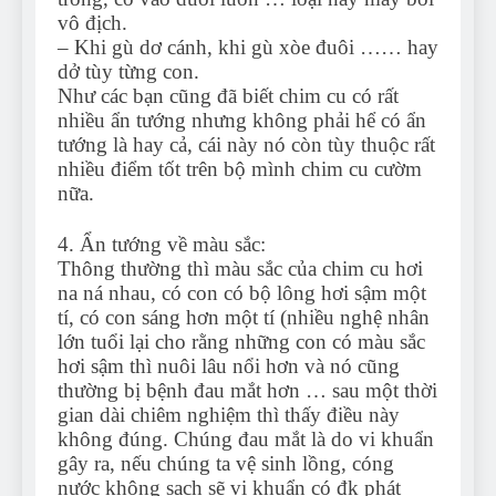
vô địch.
– Khi gù dơ cánh, khi gù xòe đuôi …… hay
dở tùy từng con.
Như các bạn cũng đã biết chim cu có rất
nhiều ẩn tướng nhưng không phải hể có ẩn
tướng là hay cả, cái này nó còn tùy thuộc rất
nhiều điểm tốt trên bộ mình chim cu cườm
nữa.
4. Ẩn tướng về màu sắc:
Thông thường thì màu sắc của chim cu hơi
na ná nhau, có con có bộ lông hơi sậm một
tí, có con sáng hơn một tí (nhiều nghệ nhân
lớn tuổi lại cho rằng những con có màu sắc
hơi sậm thì nuôi lâu nổi hơn và nó cũng
thường bị bệnh đau mắt hơn … sau một thời
gian dài chiêm nghiệm thì thấy điều này
không đúng. Chúng đau mắt là do vi khuẩn
gây ra, nếu chúng ta vệ sinh lồng, cóng
nước không sạch sẽ vi khuẩn có đk phát