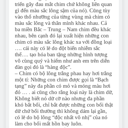
triển gây đau mắt chim chứ không liên quan
gì đến màu sắc lông sậm của nó). Cũng tùy
vào thổ nhưỡng của từng vùng mà chim có
màu sắc lông và thân mình khác nhau. Cả
ba miền Bắc – Trung – Nam chim đều khác
nhau, bên cạnh đó lại xuất hiện những con
chim có màu sắc lông khác xa với đồng loại
…. cái này có lẽ do đột biến nhiễm sắc
thể…. tạo hóa ban tặng những hình tượng
vô cùng quý và hiếm như anh em trên diễn
đàn gọi đó là “hàng độc”.
– Chim có bộ lông trắng phau hay hơi trắng
một tí: Những con chim được gọi là “Bạch
tạng” này đa phần có mỏ và móng màu hơi
đỏ … . ai cũng cho rằng loại này là chim dữ,
Không biết nó dữ cỡ nào nhưng đa phần
khó bắt bổi, chỉ bắt được những con bổi thật
dữ chứ bổi thường thì không dám lại gần,
có lẽ do bộ lông “độc nhất vô nhị” của nó
làm cho bổi mất hồn bay luôn.