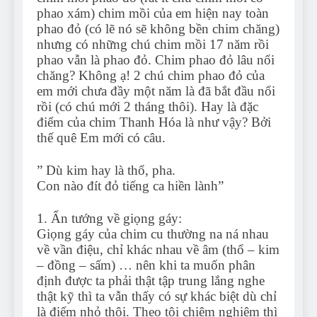
phao xám) chim mồi của em hiện nay toàn
phao đỏ (có lẽ nó sẽ không bền chim chăng)
nhưng có những chú chim mồi 17 năm rồi
phao vẫn là phao đỏ. Chim phao đỏ lâu nổi
chăng? Không ạ! 2 chú chim phao đỏ của
em mới chưa đầy một năm là đã bắt đầu nổi
rồi (có chú mới 2 tháng thôi). Hay là đặc
điểm của chim Thanh Hóa là như vậy? Bởi
thế quê Em mới có câu.
” Dù kim hay là thổ, pha.
Con nào đít đỏ tiếng ca hiền lành”
1. Ẩn tướng về giọng gáy:
Giọng gáy của chim cu thường na ná nhau
về vần điệu, chỉ khác nhau về âm (thổ – kim
– đồng – sấm) … nên khi ta muốn phân
định được ta phải thật tập trung lắng nghe
thật kỹ thì ta vẫn thấy có sự khác biệt dù chỉ
là điểm nhỏ thôi. Theo tôi chiêm nghiệm thì