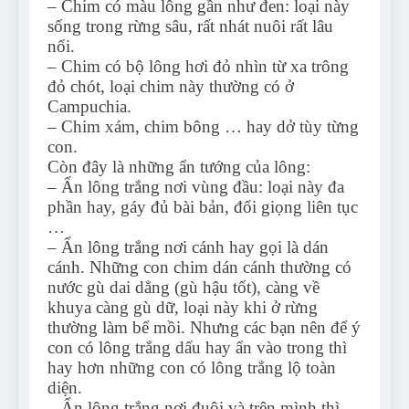
– Chim có màu lông gần như đen: loại này
sống trong rừng sâu, rất nhát nuôi rất lâu
nổi.
– Chim có bộ lông hơi đỏ nhìn từ xa trông
đỏ chót, loại chim này thường có ở
Campuchia.
– Chim xám, chim bông … hay dở tùy từng
con.
Còn đây là những ẩn tướng của lông:
– Ẩn lông trắng nơi vùng đầu: loại này đa
phần hay, gáy đủ bài bản, đổi giọng liên tục
…
– Ẩn lông trắng nơi cánh hay gọi là dán
cánh. Những con chim dán cánh thường có
nước gù dai dẳng (gù hậu tốt), càng về
khuya càng gù dữ, loại này khi ở rừng
thường làm bể mồi. Nhưng các bạn nên để ý
con có lông trắng dấu hay ẩn vào trong thì
hay hơn những con có lông trắng lộ toàn
diện.
– Ẩn lông trắng nơi đuôi và trên mình thì