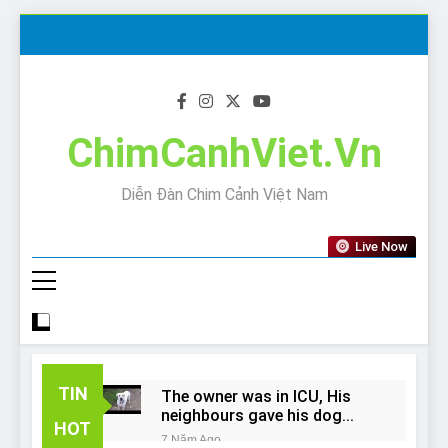
Skip
to
content
ChimCanhViet.Vn
Diễn Đàn Chim Cảnh Việt Nam
Live Now
TIN
The owner was in ICU, His
neighbours gave his dog
HOT
away!
7 Năm Ago