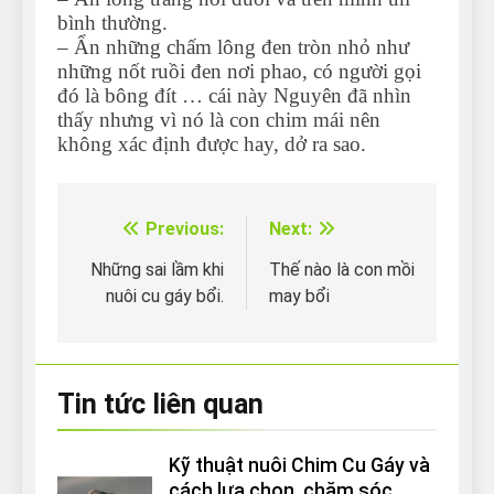
bình thường.
– Ẩn những chấm lông đen tròn nhỏ như
những nốt ruồi đen nơi phao, có người gọi
đó là bông đít … cái này Nguyên đã nhìn
thấy nhưng vì nó là con chim mái nên
không xác định được hay, dở ra sao.
Previous:
Next:
Điều
hướng
Những sai lầm khi
Thế nào là con mồi
nuôi cu gáy bổi.
may bổi
bài
viết
Tin tức liên quan
Kỹ thuật nuôi Chim Cu Gáy và
cách lựa chọn, chăm sóc