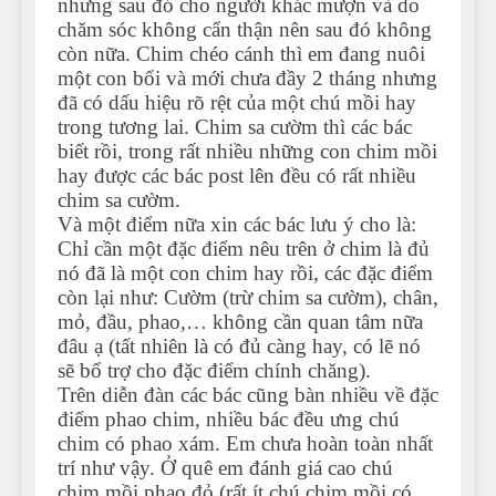
nhưng sau đó cho người khác mượn và do
chăm sóc không cẩn thận nên sau đó không
còn nữa. Chim chéo cánh thì em đang nuôi
một con bổi và mới chưa đầy 2 tháng nhưng
đã có dấu hiệu rõ rệt của một chú mồi hay
trong tương lai. Chim sa cườm thì các bác
biết rồi, trong rất nhiều những con chim mồi
hay được các bác post lên đều có rất nhiều
chim sa cườm.
Và một điểm nữa xin các bác lưu ý cho là:
Chỉ cần một đặc điểm nêu trên ở chim là đủ
nó đã là một con chim hay rồi, các đặc điểm
còn lại như: Cườm (trừ chim sa cườm), chân,
mỏ, đầu, phao,… không cần quan tâm nữa
đâu ạ (tất nhiên là có đủ càng hay, có lẽ nó
sẽ bổ trợ cho đặc điểm chính chăng).
Trên diễn đàn các bác cũng bàn nhiều về đặc
điểm phao chim, nhiều bác đều ưng chú
chim có phao xám. Em chưa hoàn toàn nhất
trí như vậy. Ở quê em đánh giá cao chú
chim mồi phao đỏ (rất ít chú chim mồi có