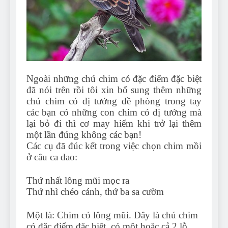
Can Bulldogs Play Fetch?
And How to Train Them!
7 Năm Ago
How Often Do I Need to
Groom My Bulldog
7 Năm Ago
Ngoài những chú chim có đặc điểm đặc biệt
đã nói trên rồi tôi xin bổ sung thêm những
chú chim có dị tướng đề phòng trong tay
các bạn có những con chim có dị tướng mà
lại bỏ đi thì cơ may hiếm khi trở lại thêm
một lần đúng không các bạn!
Các cụ đã đúc kết trong việc chọn chim mồi
ở câu ca dao:
Thứ nhất lông mũi mọc ra
Thứ nhì chéo cánh, thứ ba sa cườm
Một là: Chim có lông mũi. Đây là chú chim
có đặc điểm đặc biệt, có một hoặc cả 2 lỗ