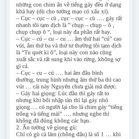
những con chim ẩn về tiếng gáy đều ở dạng
khá hay (dù cho tướng mạo có xấu xí).
– Cục – cục – cù , cục – cục – cù …. gáy rất
nhanh tôi tạm dịch là ” chụp – chụp – ô ,
chụp chụp ô “, loại này đa phần rất hay.
– Cục – cú – cu – cu … âm thứ hai “cú” cao
vút, âm thứ ba và thứ tư thường tôi tạm dịch
là “Tu quét ki ô”, loại này con nào cũng
xuất sắc và rất sung khi vào rừng, không sợ
gì cả.
– Cục – cu – cú …. hai âm đầu bình
thường, trung bình nhưng âm thứ ba thì cao
vút … cái này Nguyên chưa giải mã được.
– Gáy hai giọng: Lúc đầu thì gáy rất to
nhưng khi bổi nhập tàn thì lại gáy nhỏ
giọng…. có người lại cho là chim gáy “tiếng
trống và tiếng mái” …. nhưng nghe thì
không đã đúng không các bạn.
2. Ẩn tướng về giọng gù:
Chỉ có gù cà lăm (chồng đấu) là số 1 … khi