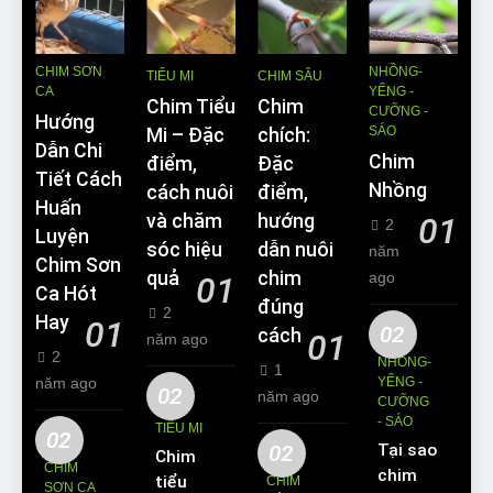
CHIM SƠN
NHỒNG-
TIỂU MI
CHIM SÂU
CA
YỂNG -
Chim Tiểu
Chim
CƯỠNG -
Hướng
SÁO
Mi – Đặc
chích:
Dẫn Chi
Chim
điểm,
Đặc
Tiết Cách
Nhồng
cách nuôi
điểm,
Huấn
và chăm
hướng
01
2
Luyện
sóc hiệu
dẫn nuôi
năm
Chim Sơn
quả
chim
ago
01
Ca Hót
đúng
2
Hay
01
02
cách
01
năm ago
2
NHỒNG-
1
năm ago
YỂNG -
02
năm ago
CƯỠNG
- SÁO
TIỂU MI
02
02
Tại sao
Chim
CHIM
chim
tiểu mi
CHIM
SƠN CA