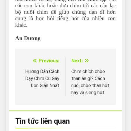
các con khác hoặc đưa chim tới các câu lạc
bộ nuôi chim để giúp chúng dạn dĩ hơn
cũng là học hỏi tiếng hót của nhiều con
khác.
An Dương
Previous:
Next:
Điều
hướng
Hướng Dẫn Cách
Chim chích chòe
Dạy Chim Cu Gáy
than ăn gì? Cách
bài
Đơn Giản Nhất
nuôi chòe than hót
viết
hay và siêng hót
Tin tức liên quan