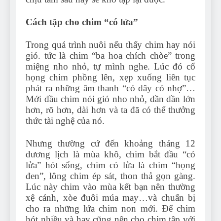
Cách tập cho chim “có lửa”
Trong quá trình nuôi nếu thấy chim hay nói
gió. tức là chim “ba hoa chích chòe” trong
miệng nho nhỏ, tự mình nghe. Lúc đó cổ
họng chim phồng lên, xẹp xuống liên tục
phát ra những âm thanh “có dây có nhợ”…
Mới đầu chim nói gió nho nhỏ, dần dần lớn
hơn, rõ hơn, dài hơn và ta đã có thể thưởng
thức tài nghệ của nó.
Nhưng thường cứ đến khoảng tháng 12
dương lịch là mùa khô, chim bắt đầu “có
lửa” hót sổng, chim có lửa là chim “họng
đen”, lông chim ép sát, thon thả gọn gàng.
Lúc này chim vào mùa kết bạn nên thường
xệ cánh, xòe đuôi múa may…và chuẩn bị
cho ra những lứa chim non mới. Để chim
hót nhiều và hay cũng nên cho chim tập với