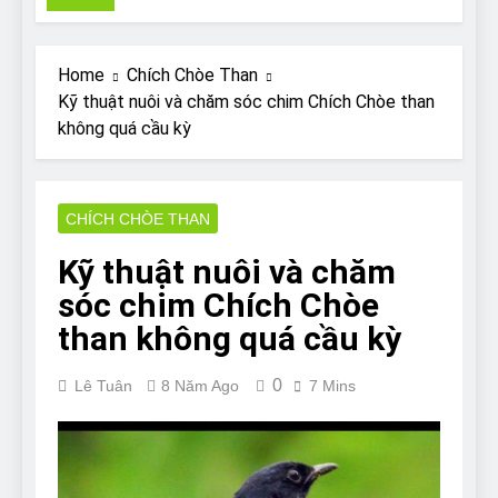
Pit Bull rescue story
7 Năm Ago
Why Do Bulldogs Snore?
Home
Chích Chòe Than
And How to Minimize It!
Kỹ thuật nuôi và chăm sóc chim Chích Chòe than
7 Năm Ago
không quá cầu kỳ
Are Bulldogs Lazy? Not as
much as you think and here’s
why!
7 Năm Ago
Do Bulldogs Fart? Yes! And
CHÍCH CHÒE THAN
How to Stop It!
Kỹ thuật nuôi và chăm
7 Năm Ago
The Ultimate Guide to What
sóc chim Chích Chòe
Bulldogs Can (and can’t) Eat
than không quá cầu kỳ
7 Năm Ago
Bulldog Anal Gland Problem
0
and How to Treat It
Lê Tuân
8 Năm Ago
7 Mins
7 Năm Ago
Can Bulldogs Run Long
Distances?
7 Năm Ago