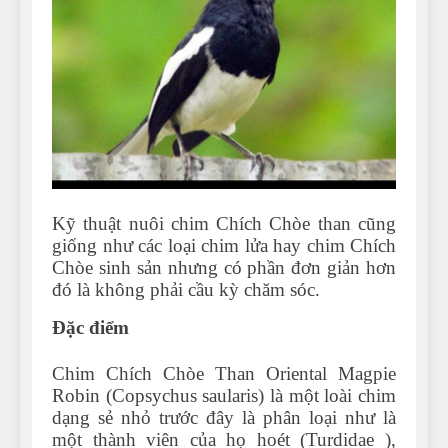
Can Bulldogs Play Fetch?
And How to Train Them!
7 Năm Ago
How Often Do I Need to
Groom My Bulldog
7 Năm Ago
Kỹ thuật nuôi chim Chích Chòe than cũng
giống như các loại chim lửa hay chim Chích
Chòe sinh sản nhưng có phần đơn giản hơn
đó là không phải cầu kỳ chăm sóc.
Đặc điểm
Chim Chích Chòe Than Oriental Magpie
Robin (Copsychus saularis) là một loài chim
dạng sẻ nhỏ trước đây là phân loại như là
một thành viên của họ hoét (Turdidae ),