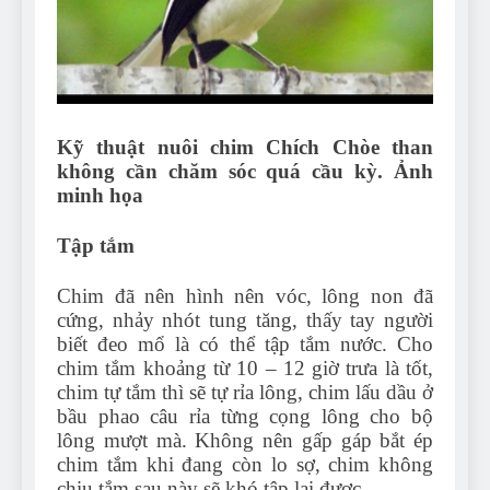
Kỹ thuật nuôi chim Chích Chòe than
không cần chăm sóc quá cầu kỳ. Ảnh
minh họa
Tập tắm
Chim đã nên hình nên vóc, lông non đã
cứng, nhảy nhót tung tăng, thấy tay người
biết đeo mổ là có thể tập tắm nước. Cho
chim tắm khoảng từ 10 – 12 giờ trưa là tốt,
chim tự tắm thì sẽ tự rỉa lông, chim lấu dầu ở
bầu phao câu rỉa từng cọng lông cho bộ
lông mượt mà. Không nên gấp gáp bắt ép
chim tắm khi đang còn lo sợ, chim không
chịu tắm sau này sẽ khó tập lại được.