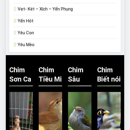
Vẹt- Két – Xích – Yến Phụng
Yến Hót
Yêu Con
Yêu Mèo
Chim
Chim
Chim
Chim
Sơn Ca
Tiều Mi
Sâu
Biết nói