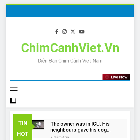
Skip
to
content
ChimCanhViet.Vn
Diễn Đàn Chim Cảnh Việt Nam
Live Now
TIN
The owner was in ICU, His
neighbours gave his dog
HOT
away!
7 Năm Ago