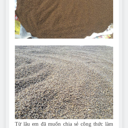
Can Bulldogs Play Fetch?
And How to Train Them!
7 Năm Ago
How Often Do I Need to
Groom My Bulldog
7 Năm Ago
Từ lâu em đã muốn chia sẻ công thức làm