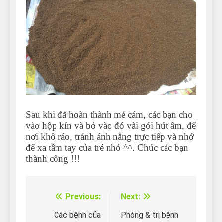
Sau khi đã hoàn thành mẻ cám, các bạn cho
vào hộp kín và bỏ vào đó vài gói hút ẩm, để
nơi khô ráo, tránh ánh nắng trực tiếp và nhớ
để xa tầm tay của trẻ nhỏ ^^. Chúc các bạn
thành công !!!
Previous:
Next:
Điều
hướng
Các bệnh của
Phòng & trị bệnh