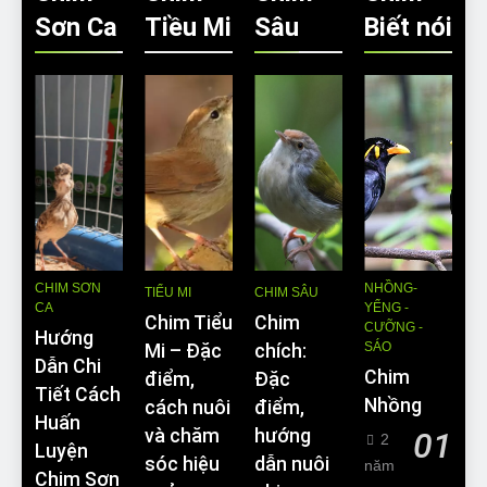
Sơn Ca
Tiều Mi
Sâu
Biết nói
CHIM SƠN
NHỒNG-
TIỂU MI
CHIM SÂU
CA
YỂNG -
Chim Tiểu
Chim
CƯỠNG -
Hướng
SÁO
Mi – Đặc
chích:
Dẫn Chi
Chim
điểm,
Đặc
Tiết Cách
Nhồng
cách nuôi
điểm,
Huấn
và chăm
hướng
01
2
Luyện
sóc hiệu
dẫn nuôi
năm
Chim Sơn