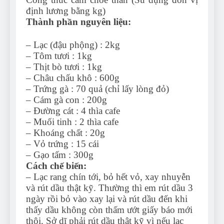
định lương bằng kg)
Thành phần nguyên liệu:
– Lạc (đậu phộng) : 2kg
– Tôm tươi : 1kg
– Thịt bò tươi : 1kg
– Châu chấu khô : 600g
– Trứng gà : 70 quả (chỉ lấy lòng đỏ)
– Cám gà con : 200g
– Đường cát : 4 thìa cafe
– Muối tinh : 2 thìa cafe
– Khoáng chất : 20g
– Vỏ trứng : 15 cái
– Gạo tấm : 300g
Cách chế biến:
– Lạc rang chín tới, bỏ hết vỏ, xay nhuyễn
và rút dầu thật kỹ. Thường thì em rút dầu 3
ngày rồi bỏ vào xay lại và rút dầu đến khi
thấy dầu không còn thấm ướt giấy báo mới
thôi. Sở dĩ phải rút dầu thật kỹ vì nếu lạc