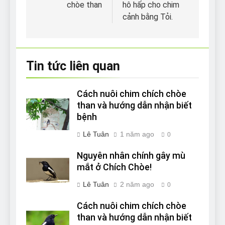
chòe than
hô hấp cho chim
bài
cảnh bằng Tỏi.
viết
Tin tức liên quan
Cách nuôi chim chích chòe
than và hướng dẫn nhận biết
bệnh
Lê Tuân
1 năm ago
0
Nguyên nhân chính gây mù
mắt ở Chích Chòe!
Lê Tuân
2 năm ago
0
Cách nuôi chim chích chòe
than và hướng dẫn nhận biết