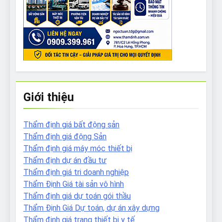
Giới thiệu
Thẩm định giá bất động sản
Thẩm định giá động Sản
Thẩm định giá máy móc thiết bị
Thẩm định dự án đầu tư
Thẩm định giá tri doanh nghiệp
Thẩm Định Giá tài sản vô hình
Thẩm định giá dự toán gói thầu
Thẩm Định Giá Dự toán, dự án xây dựng
Thẩm định giá trang thiết bị y tế