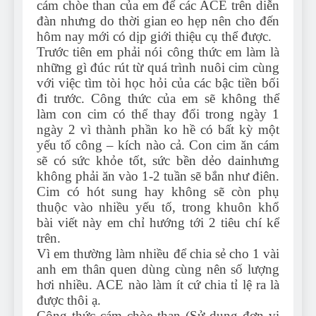
cám chòe than của em để các ACE trên diễn
đàn nhưng do thời gian eo hẹp nên cho đến
hôm nay mới có dịp giới thiệu cụ thể được.
Trước tiên em phải nói công thức em làm là
những gì đúc rút từ quá trình nuôi cim cùng
với việc tìm tòi học hỏi của các bậc tiền bối
đi trước. Công thức của em sẽ không thể
làm con cim có thể thay đổi trong ngày 1
ngày 2 vì thành phần ko hề có bất kỳ một
yếu tố công – kích nào cả. Con cim ăn cám
sẽ có sức khỏe tốt, sức bền dẻo dainhưng
không phải ăn vào 1-2 tuần sẽ bắn như điên.
Cim có hót sung hay không sẽ còn phụ
thuộc vào nhiều yếu tố, trong khuôn khổ
bài viết này em chỉ hướng tới 2 tiêu chí kể
trên.
Vì em thường làm nhiều để chia sẻ cho 1 vài
anh em thân quen dùng cùng nên số lượng
hơi nhiều. ACE nào làm ít cứ chia tỉ lệ ra là
được thôi ạ.
Công thức cám chòe than (Sử dụng đơn vị