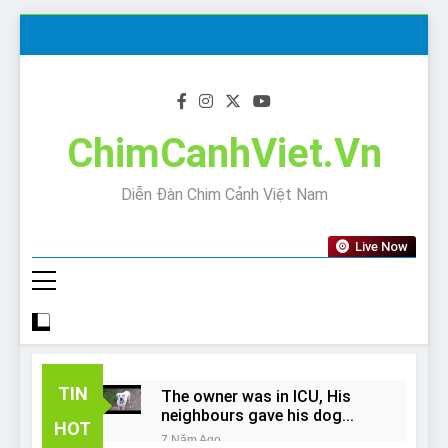
Skip
to
content
ChimCanhViet.Vn
Diễn Đàn Chim Cảnh Việt Nam
Live Now
TIN
The owner was in ICU, His
neighbours gave his dog
HOT
away!
7 Năm Ago