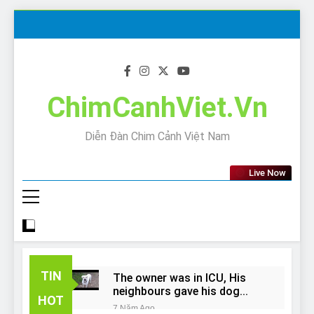
Skip
to
content
ChimCanhViet.Vn
Diễn Đàn Chim Cảnh Việt Nam
Live Now
TIN
The owner was in ICU, His
neighbours gave his dog
HOT
away!
7 Năm Ago