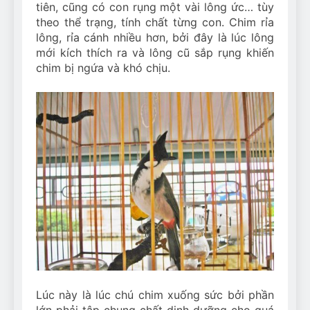
tiên, cũng có con rụng một vài lông ức… tùy
theo thể trạng, tính chất từng con. Chim rỉa
lông, rỉa cánh nhiều hơn, bởi đây là lúc lông
mới kích thích ra và lông cũ sắp rụng khiến
chim bị ngứa và khó chịu.
Lúc này là lúc chú chim xuống sức bởi phần
lớn phải tập chung chất dinh dưỡng cho quá