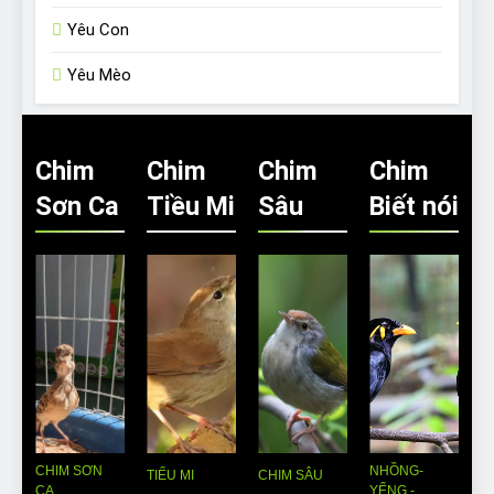
Yêu Con
Yêu Mèo
Chim
Chim
Chim
Chim
Sơn Ca
Tiều Mi
Sâu
Biết nói
CHIM SƠN
NHỒNG-
TIỂU MI
CHIM SÂU
CA
YỂNG -