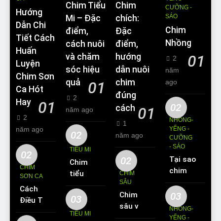
Chim Tiểu
Chim
CƯỠNG -
Hướng
SÁO
Mi – Đặc
chích:
Dẫn Chi
Chim
điểm,
Đặc
Tiết Cách
Nhồng
cách nuôi
điểm,
Huấn
và chăm
hướng
01
2
Luyện
sóc hiệu
dẫn nuôi
năm
Chim Sơn
quả
chim
ago
01
Ca Hót
đúng
2
Hay
01
02
cách
01
năm ago
2
NHỒNG-
1
năm ago
YỂNG -
02
năm ago
CƯỠNG
- SÁO
TIỂU MI
02
02
Tại sao
Chim
CHIM
chim
tiểu mi
CHIM
SƠN CA
Sáo lại
SÂU
ăn gì?
Cách
được
Chim
03
Kinh
03
Điều Trị
yêu
sâu và
nghiệm
NHỒNG-
Hiệu
TIỂU MI
thích
những
YỂNG -
nuôi