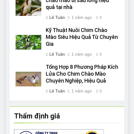
chào mào bị sâu lông hiệu
quả tại nhà
Lê Tuân
1 năm ago
0
Kỹ Thuật Nuôi Chim Chào
Mào Siêu Hiệu Quả Từ Chuyên
Gia
Lê Tuân
1 năm ago
0
Tổng Hợp 8 Phương Pháp Kích
Lửa Cho Chim Chào Mào
Chuyên Nghiệp, Hiệu Quả
Lê Tuân
1 năm ago
0
Thẩm định giá