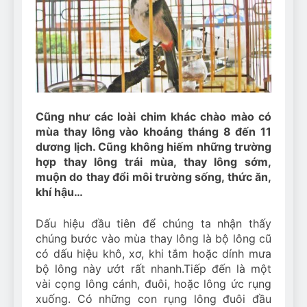
Can Bulldogs Play Fetch?
And How to Train Them!
7 Năm Ago
How Often Do I Need to
Groom My Bulldog
7 Năm Ago
Cũng như các loài chim khác chào mào có
mùa thay lông vào khoảng tháng 8 đến 11
dương lịch. Cũng không hiếm những trường
hợp thay lông trái mùa, thay lông sớm,
muộn do thay đổi môi trường sống, thức ăn,
khí hậu…
Dấu hiệu đầu tiên để chúng ta nhận thấy
chúng bước vào mùa thay lông là bộ lông cũ
có dấu hiệu khô, xơ, khi tắm hoặc dính mưa
bộ lông này ướt rất nhanh.Tiếp đến là một
vài cọng lông cánh, đuôi, hoặc lông ức rụng
xuống. Có những con rụng lông đuôi đầu