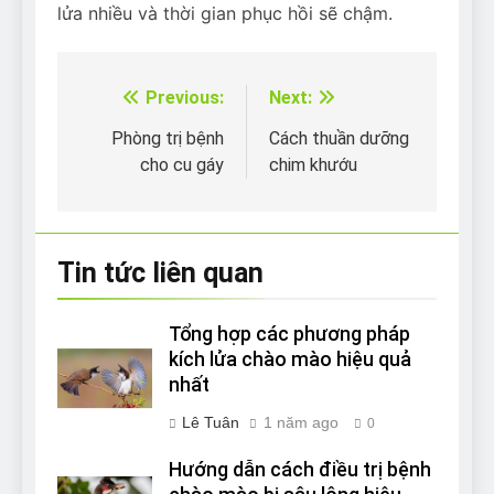
lửa nhiều và thời gian phục hồi sẽ chậm.
Previous:
Next:
Điều
hướng
Phòng trị bệnh
Cách thuần dưỡng
cho cu gáy
chim khướu
bài
viết
Tin tức liên quan
Tổng hợp các phương pháp
kích lửa chào mào hiệu quả
nhất
Lê Tuân
1 năm ago
0
Hướng dẫn cách điều trị bệnh