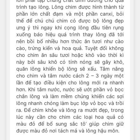
trình tạo lông. Lông chim được hình thành từ
phần lớn chất đạm và một phần canxi, bỏi
thế để chú chú chim có được bộ lông đẹp
ưng ý thì ngay khi cọng lông đầu tiên rụng
xuống báo hiệu quá trình thay lông đã tới
nên bồi bổ nhiều hơn thức ăn tươi như cào
cào, trứng kiến và hoa quả. Tuyệt đối không
cho chim ăn sâu tươi hoặc khô vào thời kì
này bởi sâu khô có tính nóng sẽ gây khô,
quăn lông khiến bộ lông sẽ xấu. Tắm nắng
cho chim và tắm nước cách 2 – 3 ngày một
lần để tạo điều kiện cho lông mới ra nhanh
hơn. Khi tắm nước, nước sẽ ướt phần vỏ bọc
chân lông và làm mềm chúng khiến các sợi
lông nhanh chóng làm bục lớp vỏ bọc và trồi
ra. Để chim khỏe và lông ra mướt đẹp, trong
lúc này cần cho chim các loại hoa quả có
màu đỏ để bổ sung sắc tô’ giúp chim giữ
được màu đỏ nơi tách má và lông hậu môn.