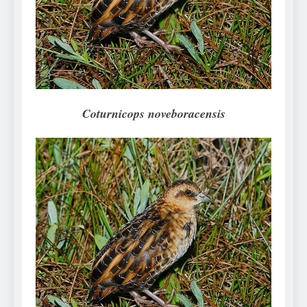
Can Bulldogs Play Fetch?
And How to Train Them!
7 Năm Ago
How Often Do I Need to
Groom My Bulldog
7 Năm Ago
Coturnicops noveboracensis