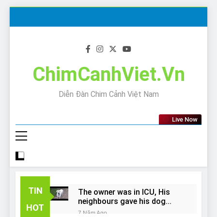
Skip
to
content
ChimCanhViet.Vn
Diễn Đàn Chim Cảnh Việt Nam
Live Now
TIN
The owner was in ICU, His
neighbours gave his dog
HOT
away!
7 Năm Ago