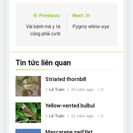
Previous:
Next:
Điều
hướng
Vài bệnh mà y tá
Pygmy white-eye
cũng phải cười
bài
viết
Tin tức liên quan
Striated thornbill
Lê Tuân
10 năm ago
0
Yellow-vented bulbul
Lê Tuân
11 năm ago
0
Mascarene swiftlet