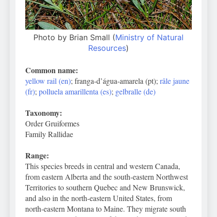
Photo by Brian Small (
Ministry of Natural
Resources
)
Common name:
yellow rail (en)
; franga-d’água-amarela (pt);
râle jaune
(fr)
;
polluela amarillenta (es)
;
gelbralle (de)
Taxonomy:
Order Gruiformes
Family Rallidae
Range:
This species breeds in central and western Canada,
from eastern Alberta and the south-eastern Northwest
Territories to southern Quebec and New Brunswick,
and also in the north-eastern United States, from
north-eastern Montana to Maine. They migrate south