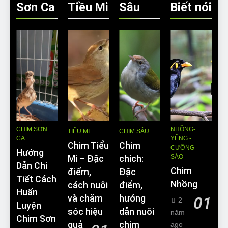
Sơn Ca
Tiều Mi
Sâu
Biết nói
CHIM SƠN
NHỒNG-
TIỂU MI
CHIM SÂU
CA
YỂNG -
Chim Tiểu
Chim
CƯỠNG -
Hướng
SÁO
Mi – Đặc
chích:
Dẫn Chi
Chim
điểm,
Đặc
Tiết Cách
Nhồng
cách nuôi
điểm,
Huấn
và chăm
hướng
01
2
Luyện
sóc hiệu
dẫn nuôi
năm
Chim Sơn
quả
chim
ago