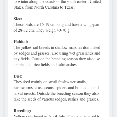
to winter along the coasts of the south-eastern United
States, from North Carolina to Texas.
Size:
These birds are 15-19 cm long and have a wingspan
of 28-32 cm. They weigh 40-70 g.
Habitat:
The yellow rail breeds in shallow marshes dominated
by sedges and grasses, also using wet grasslands and
hay fields. Outside the breeding season they also use
arable land, rice fields and saltmarshes.
Diet:
They feed mainly on small freshwater snails,
earthworms, crustaceans, spiders and both adult and
larval insects. Outside the breeding season they also
take the seeds of various sedges, rushes and grasses.
Breeding:
Yellow rails breed in April-July. They are believed to