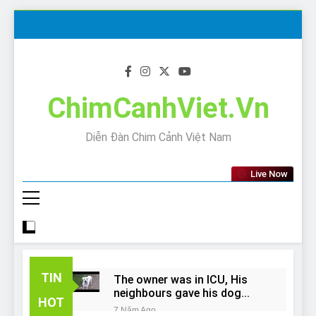
Skip
to
content
ChimCanhViet.Vn
Diễn Đàn Chim Cảnh Việt Nam
Live Now
TIN
The owner was in ICU, His
neighbours gave his dog
HOT
away!
7 Năm Ago