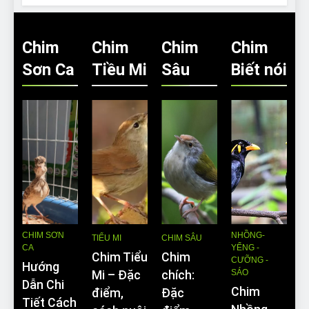
Chim
Chim
Chim
Chim
Sơn Ca
Tiều Mi
Sâu
Biết nói
CHIM SƠN
NHỒNG-
TIỂU MI
CHIM SÂU
CA
YỂNG -
Chim Tiểu
Chim
CƯỠNG -
Hướng
SÁO
Mi – Đặc
chích:
Dẫn Chi
Chim
điểm,
Đặc
Tiết Cách