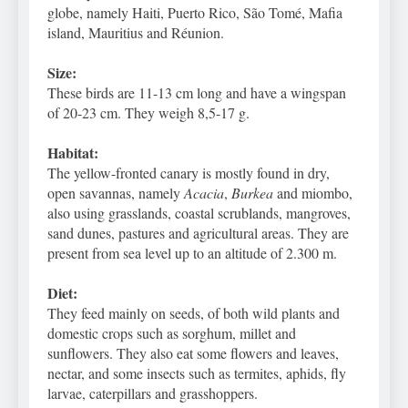
globe, namely Haiti, Puerto Rico, São Tomé, Mafia
island, Mauritius and Réunion.
Size:
These birds are 11-13 cm long and have a wingspan
of 20-23 cm. They weigh 8,5-17 g.
Habitat:
The yellow-fronted canary is mostly found in dry,
open savannas, namely
Acacia
,
Burkea
and miombo,
also using grasslands, coastal scrublands, mangroves,
sand dunes, pastures and agricultural areas. They are
present from sea level up to an altitude of 2.300 m.
Diet:
They feed mainly on seeds, of both wild plants and
domestic crops such as sorghum, millet and
sunflowers. They also eat some flowers and leaves,
nectar, and some insects such as termites, aphids, fly
larvae, caterpillars and grasshoppers.