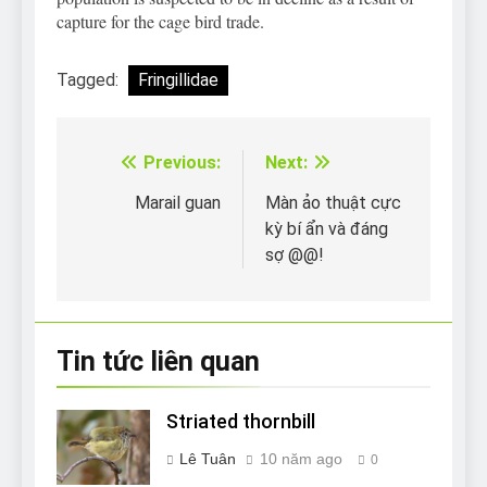
capture for the cage bird trade.
Tagged:
Fringillidae
Previous:
Next:
Điều
hướng
Marail guan
Màn ảo thuật cực
kỳ bí ẩn và đáng
bài
sợ @@!
viết
Tin tức liên quan
Striated thornbill
Lê Tuân
10 năm ago
0