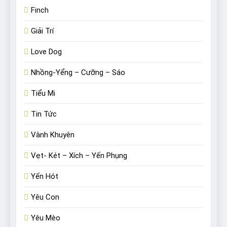
Finch
Giải Trí
Love Dog
Nhồng-Yểng – Cưỡng – Sáo
Tiểu Mi
Tin Tức
Vành Khuyên
Vẹt- Két – Xích – Yến Phụng
Yến Hót
Yêu Con
Yêu Mèo