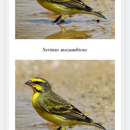
Can Bulldogs Play Fetch?
And How to Train Them!
7 Năm Ago
How Often Do I Need to
Groom My Bulldog
7 Năm Ago
Serinus mozambicus