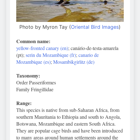
Photo by Myron Tay (
Oriental Bird Images
)
Common name:
yellow-fronted canary (en)
; canário-de-testa-amarela
(pt);
serin du Mozambique (fr)
;
canario de
Mozambique (es)
;
Mosambikgirlitz (de)
Taxonomy:
Order Passeriformes
Family Fringillidae
Range:
This species is native from sub-Saharan Africa, from
southern Mauritania to Ethiopia and south to Angola,
Botswana, Mozambique and eastern South Africa.
They are popular cage birds and have been introduced
to many areas around human settlements around the