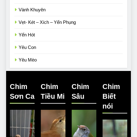
Vành Khuyên
Vẹt- Két – Xích – Yến Phụng
Yến Hót
Yêu Con
Yêu Mèo
Chim
Chim
Chim
Chim
Sơn Ca
Tiều Mi
Sâu
Biết
nói