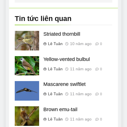
bài
viết
Tin tức liên quan
Striated thornbill
Lê Tuân
10 năm ago
0
Yellow-vented bulbul
Lê Tuân
11 năm ago
0
Mascarene swiftlet
Lê Tuân
11 năm ago
0
Brown emu-tail
Lê Tuân
11 năm ago
0