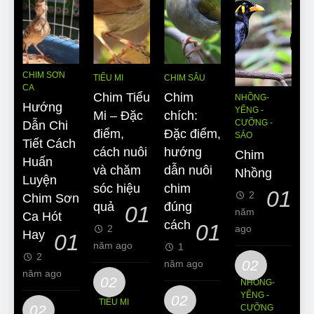
CHIM SƠN
TIỂU MI
CHIM SÂU
CA
Chim Tiểu
Chim
NHỒNG-
Hướng
YỂNG -
Mi – Đặc
chích:
CƯỠNG -
Dẫn Chi
điểm,
Đặc điểm,
SÁO
Tiết Cách
cách nuôi
hướng
Chim
Huấn
và chăm
dẫn nuôi
Nhồng
Luyện
sóc hiệu
chim
01
2
Chim Sơn
quả
đúng
01
năm
Ca Hót
cách
01
2
ago
Hay
01
năm ago
1
2
02
năm ago
năm ago
02
NHỒNG-
YỂNG -
02
TIỂU MI
02
CƯỠNG