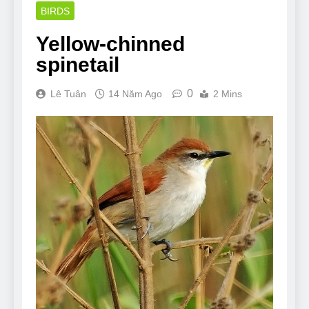
BIRDS
Yellow-chinned
spinetail
0
Lê Tuân
14 Năm Ago
2 Mins