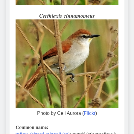
Certhiaxis cinnamomeus
Photo by Celi Aurora (
Flickr
)
Common name:
yellow-chinned spinetail (en)
; curutié (pt); synallaxe à