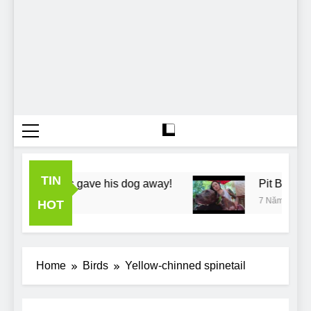
TIN
 neighbours gave his dog away!
Pit Bull rescu
7 Năm Ago
HOT
Home
Birds
Yellow-chinned spinetail