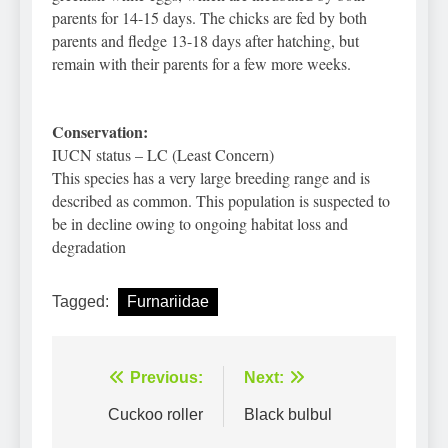
parents for 14-15 days. The chicks are fed by both
parents and fledge 13-18 days after hatching, but
remain with their parents for a few more weeks.
Conservation:
IUCN status – LC (Least Concern)
This species has a very large breeding range and is
described as common
. This population is suspected to
be in decline owing to ongoing habitat loss and
degradation
Tagged:
Furnariidae
Điều
Previous:
Next:
hướng
Cuckoo roller
Black bulbul