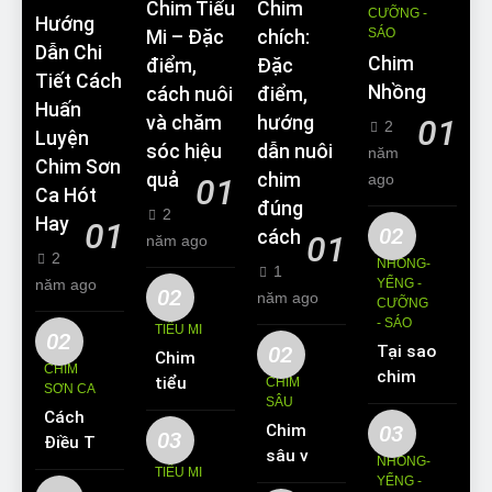
Chim Tiểu
Chim
CƯỠNG -
Hướng
SÁO
Mi – Đặc
chích:
Dẫn Chi
Chim
điểm,
Đặc
Tiết Cách
Nhồng
cách nuôi
điểm,
Huấn
và chăm
hướng
01
2
Luyện
sóc hiệu
dẫn nuôi
năm
Chim Sơn
quả
chim
ago
01
Ca Hót
đúng
2
Hay
01
02
cách
01
năm ago
2
NHỒNG-
1
năm ago
YỂNG -
02
năm ago
CƯỠNG
- SÁO
TIỂU MI
02
02
Tại sao
Chim
CHIM
chim
tiểu mi
CHIM
SƠN CA
Sáo lại
SÂU
ăn gì?
Cách
được
Chim
03
Kinh
03
Điều Trị
yêu
sâu và
nghiệm
NHỒNG-
Hiệu
TIỂU MI
thích
những
YỂNG -
nuôi