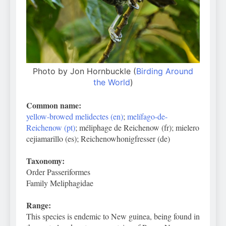
Photo by Jon Hornbuckle (
Birding Around
the World
)
Common name:
yellow-browed melidectes (en)
;
melífago-de-
Reichenow (pt)
; méliphage de Reichenow (fr); mielero
cejiamarillo (es); Reichenowhonigfresser (de)
Taxonomy:
Order Passeriformes
Family Meliphagidae
Range:
This species is endemic to New guinea, being found in