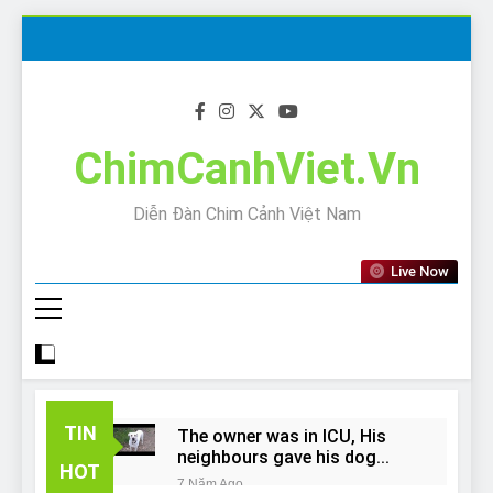
Skip
to
content
ChimCanhViet.Vn
Diễn Đàn Chim Cảnh Việt Nam
Live Now
TIN
The owner was in ICU, His
neighbours gave his dog
HOT
away!
7 Năm Ago