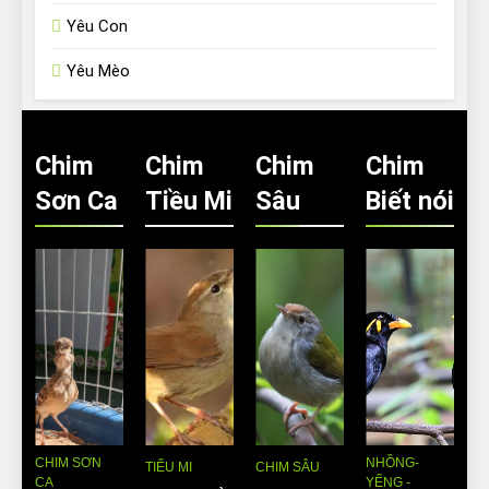
Yêu Con
Yêu Mèo
Chim
Chim
Chim
Chim
Sơn Ca
Tiều Mi
Sâu
Biết nói
CHIM SƠN
NHỒNG-
TIỂU MI
CHIM SÂU
CA
YỂNG -