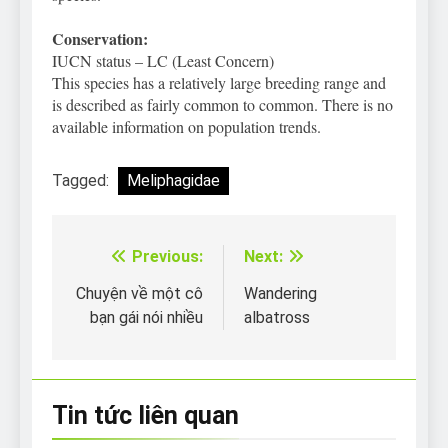
Conservation:
IUCN status – LC (Least Concern)
This species has a relatively large breeding range and
is described as fairly common to common. There is no
available information on population trends.
Tagged:
Meliphagidae
Previous:
Next:
Điều
hướng
Chuyện về một cô
Wandering
bạn gái nói nhiều
albatross
bài
viết
Tin tức liên quan