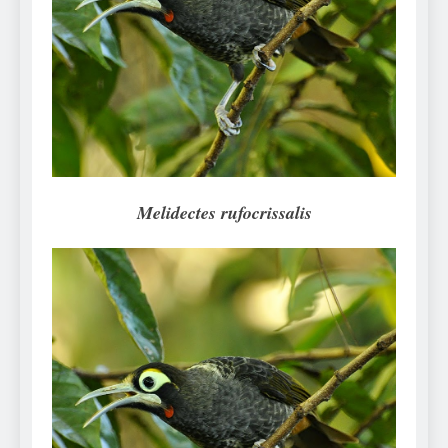
Can Bulldogs Play Fetch?
And How to Train Them!
7 Năm Ago
How Often Do I Need to
Groom My Bulldog
7 Năm Ago
Melidectes rufocrissalis