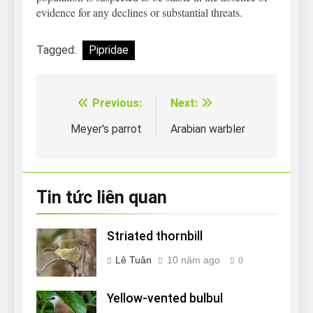
evidence for any declines or substantial threats.
Tagged:
Pipridae
Previous:
Next:
Điều
hướng
Meyer's parrot
Arabian warbler
bài
viết
Tin tức liên quan
Striated thornbill
Lê Tuân
10 năm ago
0
Yellow-vented bulbul