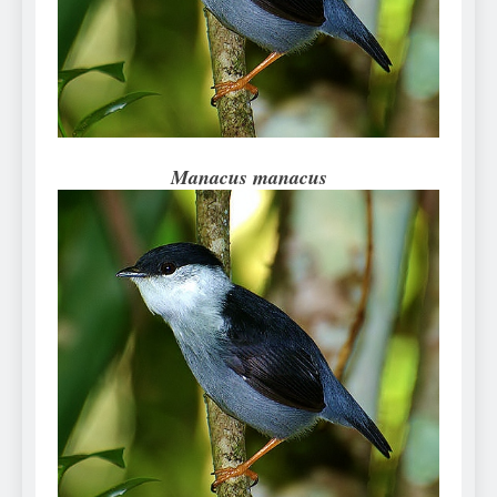
Can Bulldogs Play Fetch?
And How to Train Them!
7 Năm Ago
How Often Do I Need to
Groom My Bulldog
7 Năm Ago
Manacus manacus