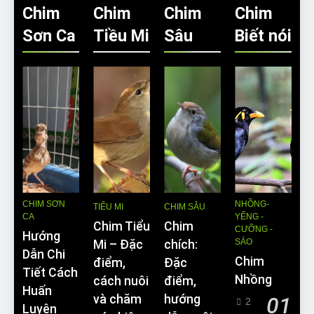
Chim
Chim
Chim
Chim
Sơn Ca
Tiều Mi
Sâu
Biết nói
CHIM SƠN
NHỒNG-
TIỂU MI
CHIM SÂU
CA
YỂNG -
Chim Tiểu
Chim
CƯỠNG -
Hướng
SÁO
Mi – Đặc
chích:
Dẫn Chi
Chim
điểm,
Đặc
Tiết Cách
Nhồng
cách nuôi
điểm,
Huấn
và chăm
hướng
01
2
Luyện