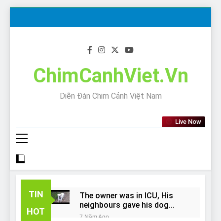
Skip
to
content
ChimCanhViet.Vn
Diễn Đàn Chim Cảnh Việt Nam
Live Now
TIN
The owner was in ICU, His
neighbours gave his dog
HOT
away!
7 Năm Ago