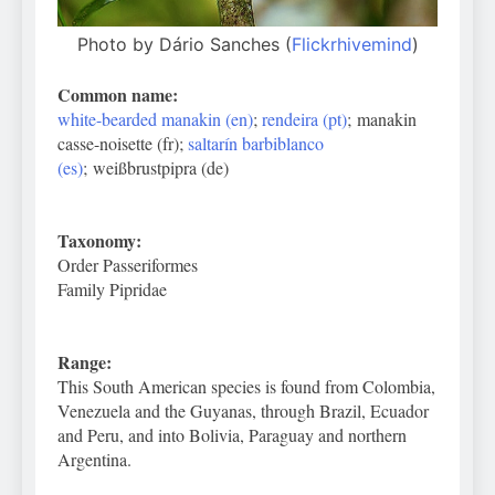
Photo by Dário Sanches (
Flickrhivemind
)
Common name:
white-bearded manakin (en)
;
rendeira (pt)
; manakin
casse-noisette
(fr);
saltarín barbiblanco
(es)
;
weißbrustpipra (de)
Taxonomy:
Order Passeriformes
Family Pipridae
Range:
This South American species is found from Colombia,
Venezuela and the Guyanas, through Brazil, Ecuador
and Peru, and into Bolivia, Paraguay and northern
Argentina.