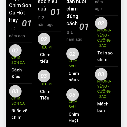
sóc hiệu
dẫn nuôi
năm
Chim Sơn
quả
chim
ago
01
Ca Hót
đúng
2
Hay
01
02
cách
01
năm ago
2
NHỒNG-
1
năm ago
YỂNG -
02
năm ago
CƯỠNG
- SÁO
TIỂU MI
02
02
Tại sao
Chim
CHIM
chim
tiểu mi
CHIM
SƠN CA
Sáo lại
SÂU
ăn gì?
Cách
được
Chim
03
Kinh
03
Điều Trị
yêu
sâu và
nghiệm
NHỒNG-
Hiệu
TIỂU MI
thích
những
YỂNG -
nuôi
Quả
03
Chim
nuôi
CƯỠNG
thông
chim
03
Các
- SÁO
Tiểu Mi
làm thú
CHIM
tin cơ
tiểu mi
CHIM
Bệnh
SƠN CA
Mách
ăn gì?
cưng?
bản về
cần
SÂU
Thường
bạn
Bí ẩn về
Hót
loài
biết
Chim
Gặp Ở
cách
chim
hay
chim
Huýt
Chim
dạy
Sơn Ca
không?
này