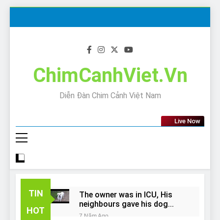
Skip
to
content
ChimCanhViet.Vn
Diễn Đàn Chim Cảnh Việt Nam
Live Now
TIN
The owner was in ICU, His
neighbours gave his dog
HOT
away!
7 Năm Ago