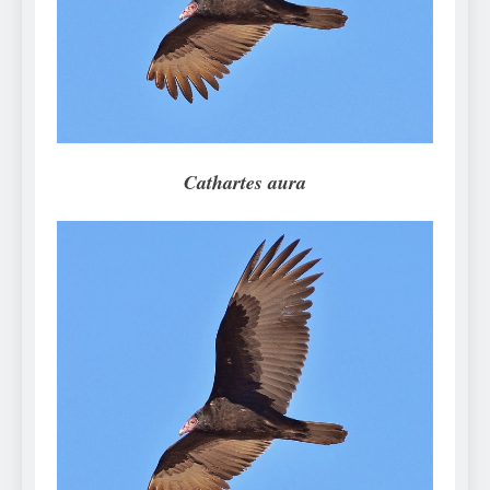
Can Bulldogs Play Fetch?
And How to Train Them!
7 Năm Ago
How Often Do I Need to
Groom My Bulldog
7 Năm Ago
Cathartes aura