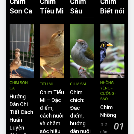
Chim
Chim
Chim
Chim
Sơn Ca
Tiều Mi
Sâu
Biết nói
CHIM SƠN
NHỒNG-
TIỂU MI
CHIM SÂU
CA
YỂNG -
Chim Tiểu
Chim
CƯỠNG -
Hướng
SÁO
Mi – Đặc
chích:
Dẫn Chi
Chim
điểm,
Đặc
Tiết Cách
Nhồng
cách nuôi
điểm,
Huấn
và chăm
hướng
01
2
Luyện
sóc hiệu
dẫn nuôi
năm