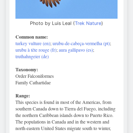
Photo by Luis Leal (
Trek Nature
)
Common name:
turkey vulture (en)
;
urubu-de-cabeça-vermelha (pt)
;
urubu à tête rouge (fr)
;
aura gallipavo (es)
;
truthahngeier (de)
Taxonomy:
Order Falconiformes
Family Cathartidae
Range:
This species is found in most of the Americas, from
southern Canada down to Tierra del Fuego, including
the northern Caribbean islands down to Puerto Rico.
The populations in Canada and in the western and
north-eastern United States migrate south to winter,