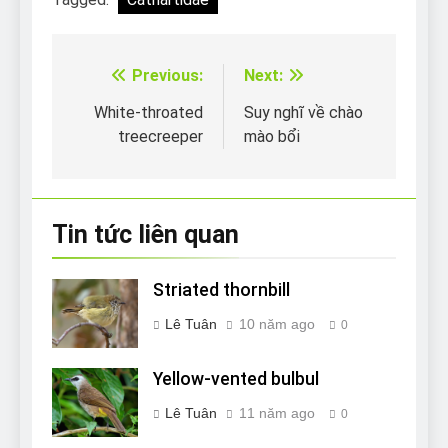
Previous:
Next:
Điều
hướng
White-throated
Suy nghĩ về chào
treecreeper
mào bổi
bài
viết
Tin tức liên quan
Striated thornbill
Lê Tuân
10 năm ago
0
Yellow-vented bulbul
Lê Tuân
11 năm ago
0