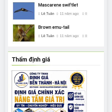
Mascarene swiftlet
Lê Tuân
11 năm ago
0
Brown emu-tail
Lê Tuân
11 năm ago
0
Thẩm định giá