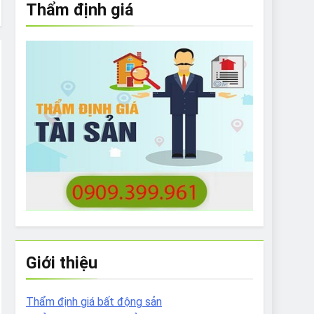
Thẩm định giá
e to What Bulldogs Can (and can’t) Eat
 Run Long Distances?
Do I Need to Groom My Bulldog
Giới thiệu
Thẩm định giá bất động sản