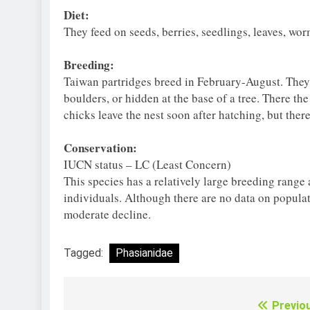
Diet:
They feed on seeds, berries, seedlings, leaves, wor
Breeding:
Taiwan partridges breed in February-August. They
boulders, or hidden at the base of a tree. There th
chicks leave the nest soon after hatching, but ther
Conservation:
IUCN status – LC (Least Concern)
This species has a relatively large breeding range
individuals. Although there are no data on populati
moderate decline.
Tagged:
Phasianidae
Previo
Điều