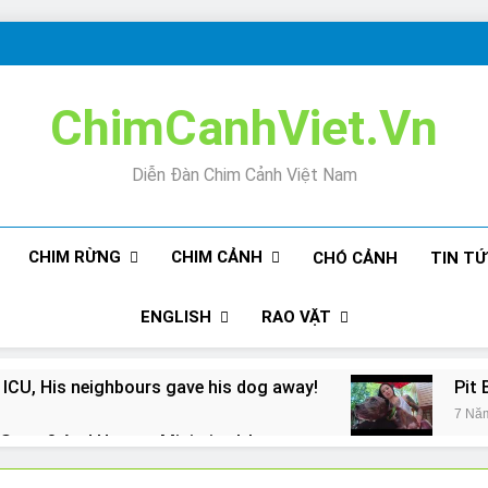
ChimCanhViet.Vn
Diễn Đàn Chim Cảnh Việt Nam
CHIM RỪNG
CHIM CẢNH
CHÓ CẢNH
TIN T
ENGLISH
RAO VẶT
 ICU, His neighbours gave his dog away!
Pit 
7 Nă
Snore? And How to Minimize It!