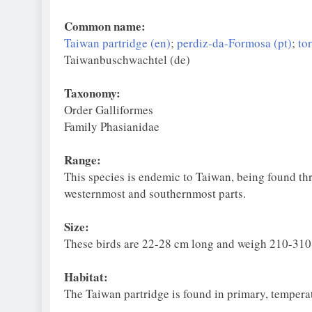
Common name:
Taiwan partridge (en)
;
perdiz-da-Formosa (pt)
;
to
Taiwanbuschwachtel (de)
Taxonomy:
Order Galliformes
Family Phasianidae
Range:
This species is endemic to Taiwan, being found thr
westernmost and southernmost parts.
Size:
These birds are 22-28 cm long and weigh 210-310
Habitat:
The Taiwan partridge is found in primary, temperat