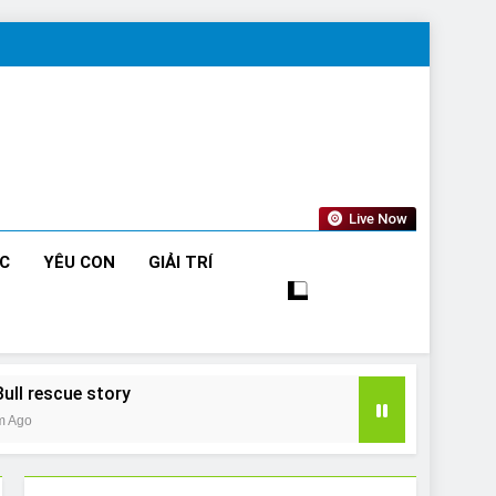
Live Now
ỨC
YÊU CON
GIẢI TRÍ
Bull rescue story
m Ago