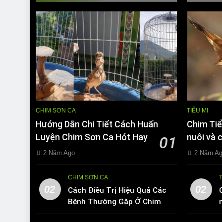
CHIM SƠN CA
TIỂU MI
Hướng Dẫn Chi Tiết Cách Huấn
Chim Tiể
Luyện Chim Sơn Ca Hót Hay
nuôi và 
01
2 Năm Ago
2 Năm A
CHIM SƠN CA
02
02
Cách Điều Trị Hiệu Quả Các
Bệnh Thường Gặp Ở Chim
Sơn Ca