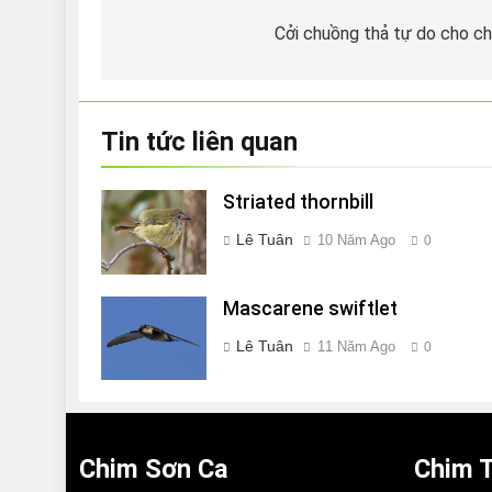
hướng
Cởi chuồng thả tự do cho c
bài
viết
Tin tức liên quan
Striated thornbill
Lê Tuân
10 Năm Ago
0
Mascarene swiftlet
Lê Tuân
11 Năm Ago
0
Chim Sơn Ca
Chim T