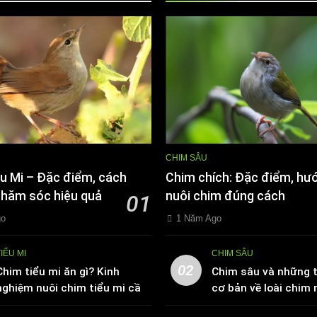
CHIM SÂU
u Mi – Đặc điểm, cách
Chim chích: Đặc điểm, hư
chăm sóc hiệu quả
nuôi chim đúng cách
01
go
1 Năm Ago
TIỂU MI
CHIM SÂU
02
Chim tiểu mi ăn gì? Kinh
Chim sâu và những t
nghiệm nuôi chim tiểu mi cần
cơ bản về loài chim 
biết