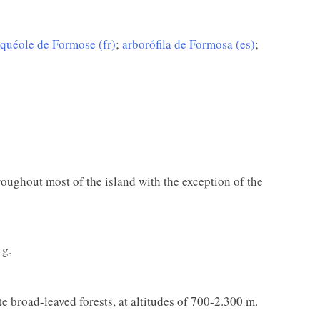
rquéole de Formose (fr)
;
arborófila de Formosa (es)
;
oughout most of the island with the exception of the
 g.
e broad-leaved forests, at altitudes of 700-2.300 m.