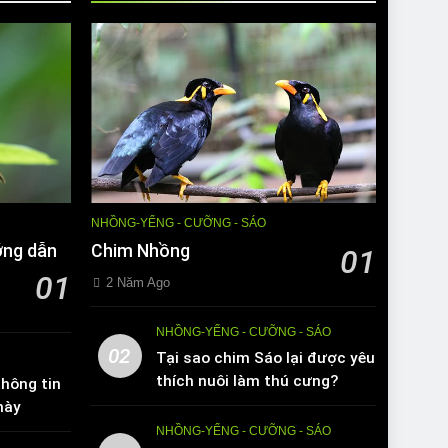
NHỒNG-YỂNG - CƯỠNG - SÁO
ớng dẫn
Chim Nhồng
01
01
2 Năm Ago
NHỒNG-YỂNG - CƯỠNG - SÁO
02
Tại sao chim Sáo lại được yêu
thích nuôi làm thú cưng?
hông tin
này
NHỒNG-YỂNG - CƯỠNG - SÁO