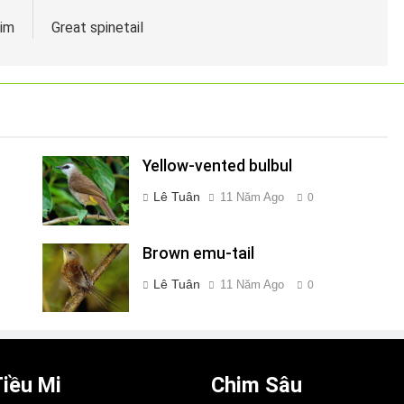
him
Great spinetail
Yellow-vented bulbul
Lê Tuân
11 Năm Ago
0
Brown emu-tail
Lê Tuân
11 Năm Ago
0
iều Mi
Chim Sâu