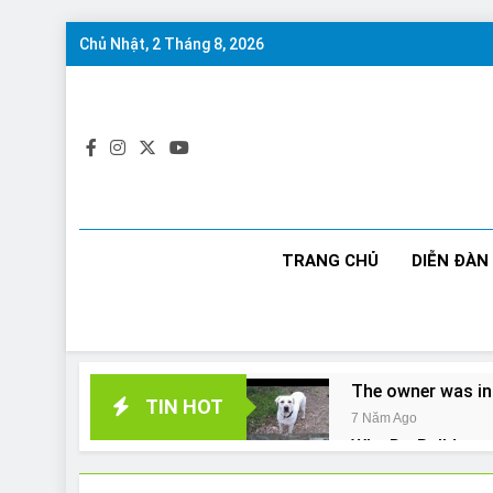
Skip
Chủ Nhật, 2 Tháng 8, 2026
to
content
TRANG CHỦ
DIỄN ĐÀN
The owner was in
TIN HOT
7 Năm Ago
Why Do Bulldogs 
7 Năm Ago