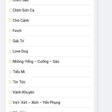
Chim Sâu
Chim Sơn Ca
Chó Cảnh
Finch
Giải Trí
Love Dog
Nhồng-Yểng – Cưỡng – Sáo
Tiểu Mi
Tin Tức
Vành Khuyên
Vẹt- Két – Xích – Yến Phụng