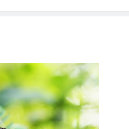
? Not as much as you think and here’s why!
 Yes! And How to Stop It!
The Ultimate Guid
7 Năm Ago
nd Problem and How to Treat It
Can Bulldogs
7 Năm Ago
y Fetch? And How to Train Them!
How Often 
7 Năm Ago