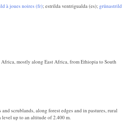
ild à joues noires (fr)
; estrilda ventrigualda (es);
grünastrild
n Africa, mostly along East Africa, from Ethiopia to South
 and scrublands, along forest edges and in pastures, rural
level up to an altitude of 2.400 m.