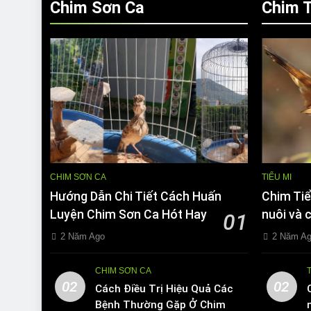
Chim Sơn Ca
Chim T
CHIM SƠN CA
TIỂU MI
Hướng Dẫn Chi Tiết Cách Huấn
Chim Tiể
Luyện Chim Sơn Ca Hót Hay
nuôi và 
01
2 Năm Ago
2 Năm A
CHIM SƠN CA
02
02
Cách Điều Trị Hiệu Quả Các
Bệnh Thường Gặp Ở Chim