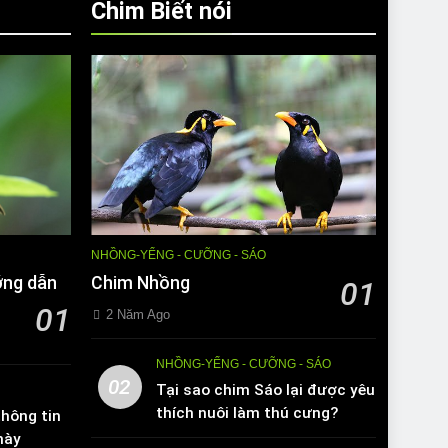
Chim Biết nói
NHỒNG-YỂNG - CƯỠNG - SÁO
ớng dẫn
Chim Nhồng
01
01
2 Năm Ago
NHỒNG-YỂNG - CƯỠNG - SÁO
02
Tại sao chim Sáo lại được yêu
thích nuôi làm thú cưng?
hông tin
này