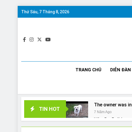
Skip
Thứ Sáu, 7 Tháng 8, 2026
to
content
TRANG CHỦ
DIỄN ĐÀN
The owner was in
TIN HOT
7 Năm Ago
Why Do Bulldogs 
7 Năm Ago