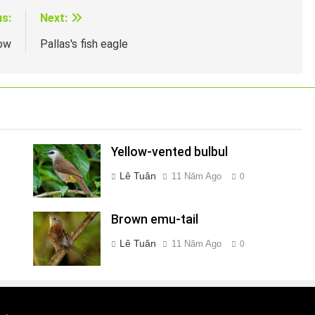
us:
Next:
ow
Pallas's fish eagle
Yellow-vented bulbul
Lê Tuân
11 Năm Ago
0
Brown emu-tail
Lê Tuân
11 Năm Ago
0