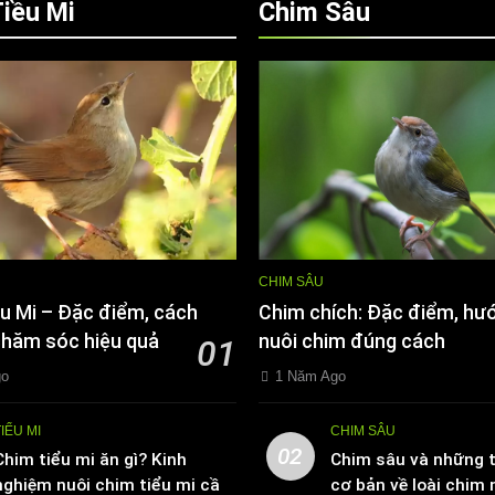
iều Mi
Chim Sâu
CHIM SÂU
u Mi – Đặc điểm, cách
Chim chích: Đặc điểm, hư
chăm sóc hiệu quả
nuôi chim đúng cách
01
go
1 Năm Ago
TIỂU MI
CHIM SÂU
02
Chim tiểu mi ăn gì? Kinh
Chim sâu và những t
nghiệm nuôi chim tiểu mi cần
cơ bản về loài chim 