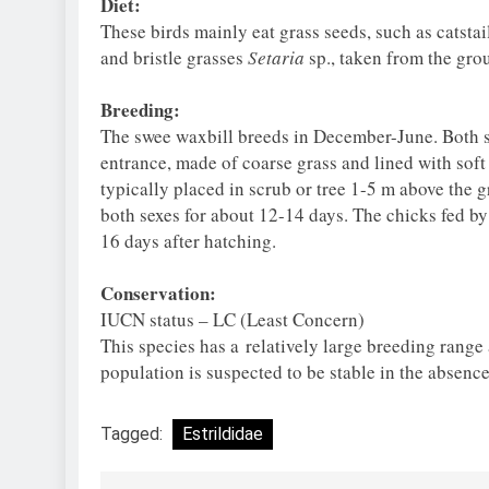
Diet:
These birds mainly eat grass seeds, such as catstai
and bristle grasses
Setaria
sp., taken from the grou
Breeding:
The swee waxbill breeds in December-June. Both se
entrance, made of coarse grass and lined with soft
typically placed in scrub or tree 1-5 m above the 
both sexes for about 12-14 days. The chicks fed by
16 days after hatching.
Conservation:
IUCN status – LC (Least Concern)
This species has a relatively large breeding rang
population is suspected to be stable in the absence
Tagged:
Estrildidae