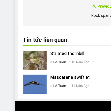
Previo
Điều
hướng
Rock sparr
bài
viết
Tin tức liên quan
Striated thornbill
Lê Tuân
10 Năm Ago
0
Mascarene swiftlet
Lê Tuân
11 Năm Ago
0