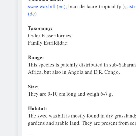
swee waxbill (en)
; bico-de-lacre-tropical (pt);
astr
(de)
Taxonomy:
Order Passeriformes
Family Estrildidae
Range:
This species is patchily distributed in sub-Sahara
Africa, but also in Angola and D.R. Congo.
Size:
They are 9-10 cm long and weigh 6-7 g.
Habitat:
The swee waxbill is mostly found in dry grasslands
gardens and arable land. They are present from sea 