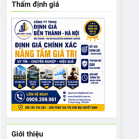
Thẩm định giá
e to What Bulldogs Can (and can’t) Eat
 Run Long Distances?
Do I Need to Groom My Bulldog
Giới thiệu