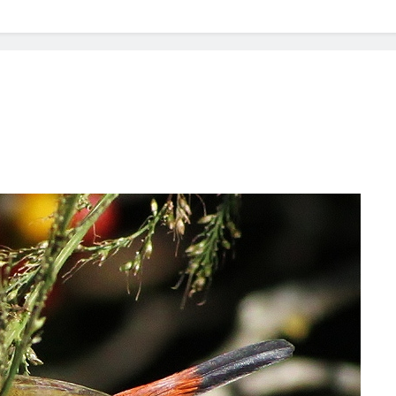
? Not as much as you think and here’s why!
 Yes! And How to Stop It!
The Ultimate Guid
7 Năm Ago
nd Problem and How to Treat It
Can Bulldogs
7 Năm Ago
y Fetch? And How to Train Them!
How Often 
7 Năm Ago