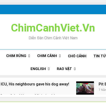
ChimCanhViet.Vn
Diễn Đàn Chim Cảnh Việt Nam
CHIM RỪNG
CHIM CẢNH
CHÓ CẢNH
TIN T
ENGLISH
RAO VẶT
 ICU, His neighbours gave his dog away!
Pit 
7 Nă
Snore? And How to Minimize It!