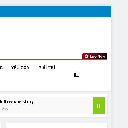
Live Now
ỨC
YÊU CON
GIẢI TRÍ
Bull rescue story
m Ago