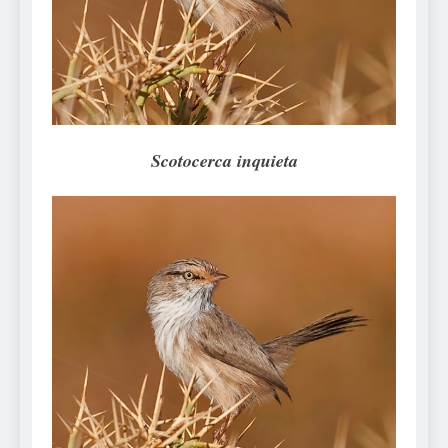
Can Bulldogs Play Fetch?
And How to Train Them!
7 Năm Ago
How Often Do I Need to
Groom My Bulldog
7 Năm Ago
Scotocerca inquieta