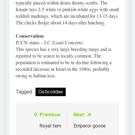
typically placed within dense thorny scrubs. The
female lays 2-5 white or pinkish-white eggs with small
reddish markings, which are incubated for 13-15 days.
The chicks fledge about 14 days after hatching.
Conservation:
IUCN status – LC (Least Concern)
This species has a very large breeding range and is
reported to be scarce to locally common. The
population is estimated to be in decline following a
recorded decrease in Israel in the 1980s, probably
owing to habitat loss.
Tagged:
Cisticolidae
Previous:
Next:
Điều
hướng
Royal tern
Emperor goose