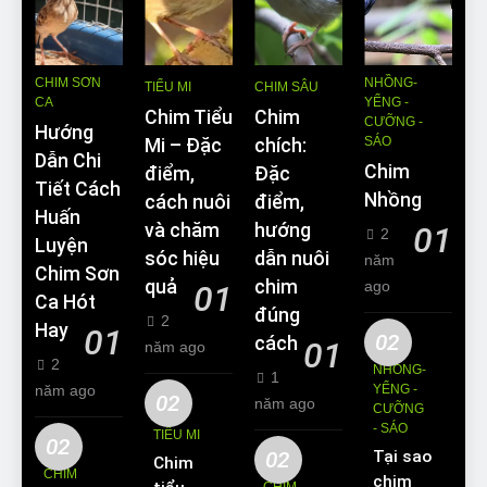
CHIM SƠN
NHỒNG-
TIỂU MI
CHIM SÂU
CA
YỂNG -
Chim Tiểu
Chim
CƯỠNG -
Hướng
SÁO
Mi – Đặc
chích:
Dẫn Chi
Chim
điểm,
Đặc
Tiết Cách
Nhồng
cách nuôi
điểm,
Huấn
và chăm
hướng
01
2
Luyện
sóc hiệu
dẫn nuôi
năm
Chim Sơn
quả
chim
ago
01
Ca Hót
đúng
2
Hay
01
02
cách
01
năm ago
2
NHỒNG-
1
năm ago
YỂNG -
02
năm ago
CƯỠNG
- SÁO
TIỂU MI
02
02
Tại sao
Chim
CHIM
chim