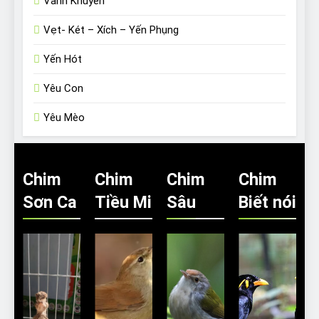
Vành Khuyên
Vẹt- Két – Xích – Yến Phụng
Yến Hót
Yêu Con
Yêu Mèo
Chim
Chim
Chim
Chim
Sơn Ca
Tiều Mi
Sâu
Biết nói