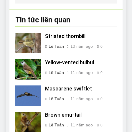
bài
viết
Tin tức liên quan
Striated thornbill
Lê Tuân
10 năm ago
0
Yellow-vented bulbul
Lê Tuân
11 năm ago
0
Mascarene swiftlet
Lê Tuân
11 năm ago
0
Brown emu-tail
Lê Tuân
11 năm ago
0