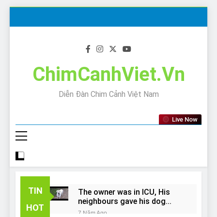
Skip
to
content
ChimCanhViet.Vn
Diễn Đàn Chim Cảnh Việt Nam
Live Now
TIN
The owner was in ICU, His
neighbours gave his dog
HOT
away!
7 Năm Ago