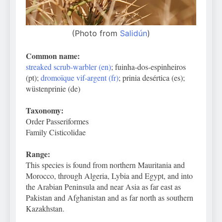
(Photo from
Salidún
)
Common name:
streaked scrub-warbler (en)
; fuinha-dos-espinheiros
(pt);
dromoïque vif-argent (fr)
; prinia desértica (es);
wüstenprinie (de)
Taxonomy:
Order Passeriformes
Family Cisticolidae
Range:
This species is found from northern Mauritania and
Morocco, through Algeria, Lybia and Egypt, and into
the Arabian Peninsula and near Asia as far east as
Pakistan and Afghanistan and as far north as southern
Kazakhstan.