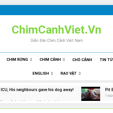
ChimCanhViet.Vn
Diễn Đàn Chim Cảnh Việt Nam
CHIM RỪNG
CHIM CẢNH
CHÓ CẢNH
TIN T
ENGLISH
RAO VẶT
 ICU, His neighbours gave his dog away!
Pit 
7 Nă
Snore? And How to Minimize It!