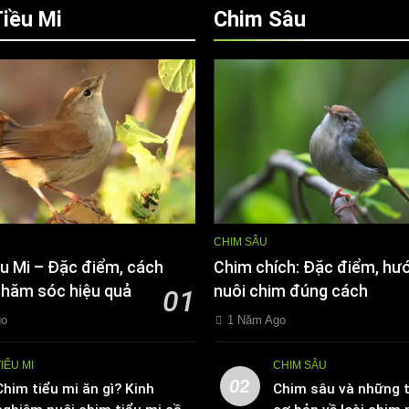
iều Mi
Chim Sâu
CHIM SÂU
u Mi – Đặc điểm, cách
Chim chích: Đặc điểm, hư
chăm sóc hiệu quả
nuôi chim đúng cách
01
go
1 Năm Ago
TIỂU MI
CHIM SÂU
02
Chim tiểu mi ăn gì? Kinh
Chim sâu và những t