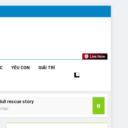
Live Now
ỨC
YÊU CON
GIẢI TRÍ
Bull rescue story
m Ago