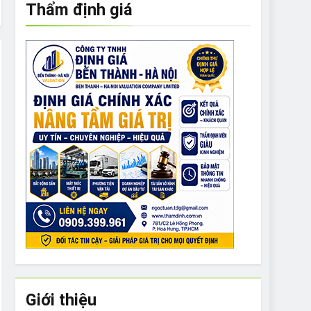
Thẩm định giá
e to What Bulldogs Can (and can’t) Eat
 Run Long Distances?
Do I Need to Groom My Bulldog
Giới thiệu