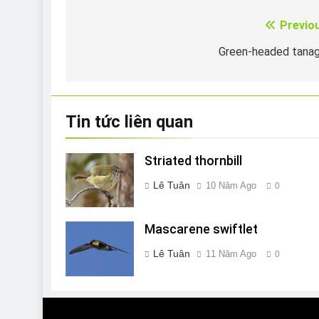
Previo
Điều
hướng
Green-headed tana
bài
viết
Tin tức liên quan
Striated thornbill
Lê Tuân
10 Năm Ago
0
Mascarene swiftlet
Lê Tuân
11 Năm Ago
0