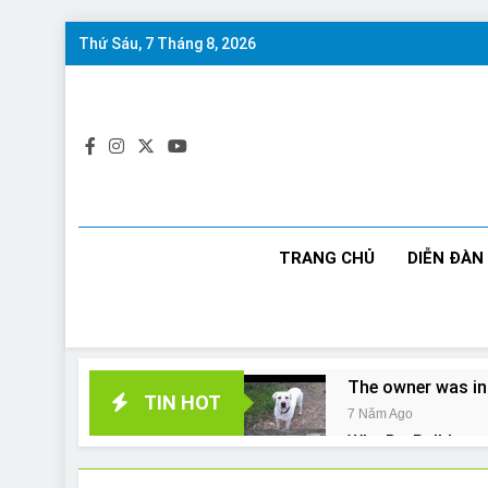
Skip
Thứ Sáu, 7 Tháng 8, 2026
to
content
TRANG CHỦ
DIỄN ĐÀN
The owner was in
TIN HOT
7 Năm Ago
Why Do Bulldogs 
7 Năm Ago