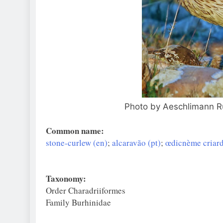
Photo by Aeschlimann R
Common name:
stone-curlew (en)
;
alcaravão (pt)
;
œdicnème criard
Taxonomy:
Order Charadriiformes
Family Burhinidae