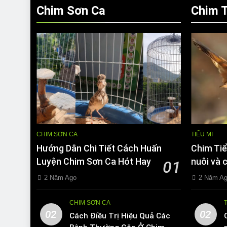
Chim Sơn Ca
Chim T
CHIM SƠN CA
TIỂU MI
Hướng Dẫn Chi Tiết Cách Huấn
Chim Tiể
Luyện Chim Sơn Ca Hót Hay
nuôi và 
01
2 Năm Ago
2 Năm A
CHIM SƠN CA
02
02
Cách Điều Trị Hiệu Quả Các