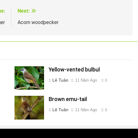
us:
Next:
ger
Acorn woodpecker
Yellow-vented bulbul
Lê Tuân
11 Năm Ago
0
Brown emu-tail
Lê Tuân
11 Năm Ago
0