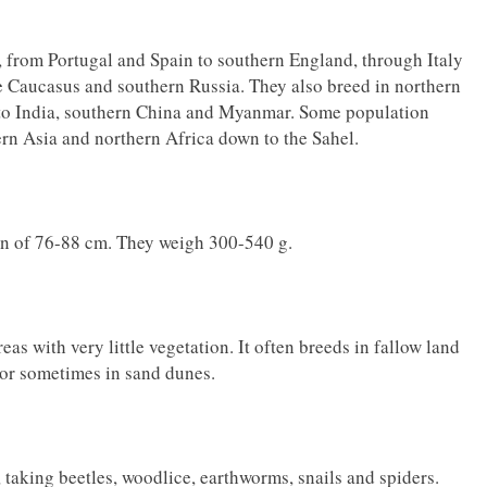
, from Portugal and Spain to southern England, through Italy
e Caucasus and southern Russia. They also breed in northern
 to India, southern China and Myanmar. Some population
ern Asia and northern Africa down to the Sahel.
an of 76-88 cm. They weigh 300-540 g.
as with very little vegetation. It often breeds in fallow land
d or sometimes in sand dunes.
 taking beetles, woodlice, earthworms, snails and spiders.