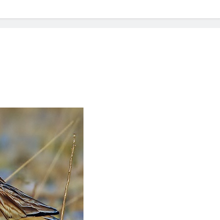
? Not as much as you think and here’s why!
 Yes! And How to Stop It!
The Ultimate Guid
7 Năm Ago
nd Problem and How to Treat It
Can Bulldogs
7 Năm Ago
y Fetch? And How to Train Them!
How Often 
7 Năm Ago