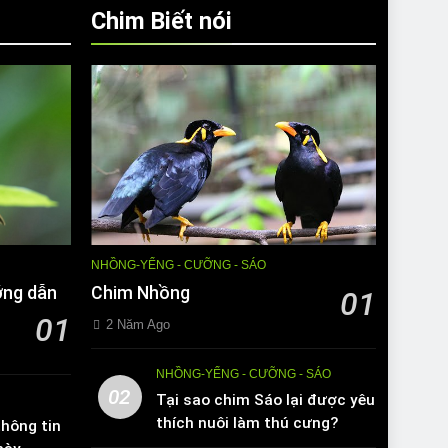
Chim Biết nói
NHỒNG-YỂNG - CƯỠNG - SÁO
ớng dẫn
Chim Nhồng
01
01
2 Năm Ago
NHỒNG-YỂNG - CƯỠNG - SÁO
02
Tại sao chim Sáo lại được yêu
thích nuôi làm thú cưng?
hông tin