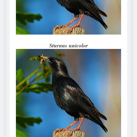
Can Bulldogs Play Fetch?
And How to Train Them!
7 Năm Ago
How Often Do I Need to
Groom My Bulldog
7 Năm Ago
Sturnus unicolor