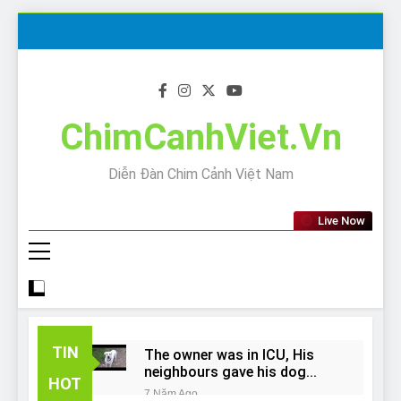
Skip
to
content
ChimCanhViet.Vn
Diễn Đàn Chim Cảnh Việt Nam
Live Now
TIN
The owner was in ICU, His
neighbours gave his dog
HOT
away!
7 Năm Ago