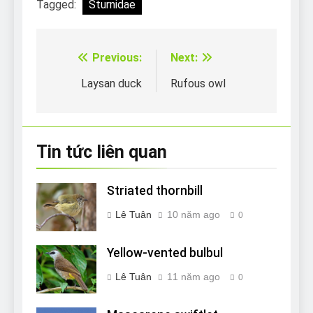
Tagged:
Sturnidae
Previous:
Next:
Điều
hướng
Laysan duck
Rufous owl
bài
viết
Tin tức liên quan
Striated thornbill
Lê Tuân
10 năm ago
0
Yellow-vented bulbul
Lê Tuân
11 năm ago
0