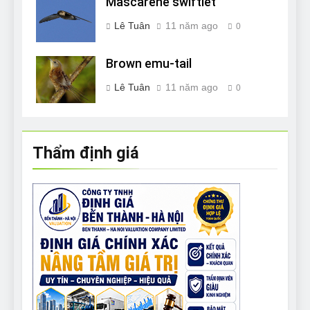
Mascarene swiftlet
Lê Tuân
11 năm ago
0
Brown emu-tail
Lê Tuân
11 năm ago
0
Thẩm định giá