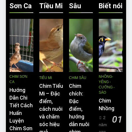
Sơn Ca
Tiều Mi
Sâu
Biết nói
CHIM SƠN
NHỒNG-
TIỂU MI
CHIM SÂU
CA
YỂNG -
Chim Tiểu
Chim
CƯỠNG -
Hướng
SÁO
Mi – Đặc
chích:
Dẫn Chi
Chim
điểm,
Đặc
Tiết Cách
Nhồng
cách nuôi
điểm,
Huấn
và chăm
hướng
01
2
Luyện
sóc hiệu
dẫn nuôi
năm
Chim Sơn
ago