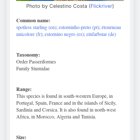
Photo by Celestino Costa (
Flickriver
)
Common name:
spotless starling (en)
;
estorninho-preto (pt)
;
étourneau
unicolore (fr)
;
estornino negro (es)
;
einfarbstar (de)
Taxonomy:
Order Passeriformes
Family Sturnidae
Range:
This species is found in south-western Europe, in
Portugal, Spain, France and in the islands of Sicily,
Sardinia and Corsica. It is also found in north-west
Africa, in Morocco, Algeria and Tunisia.
Size: