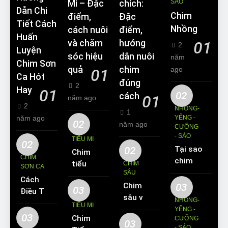
SÁO
Mi – Đặc
chích:
Dẫn Chi
Chim
điểm,
Đặc
Tiết Cách
Nhồng
cách nuôi
điểm,
Huấn
và chăm
hướng
01
2
Luyện
sóc hiệu
dẫn nuôi
năm
Chim Sơn
quả
chim
ago
01
Ca Hót
đúng
2
Hay
01
02
cách
01
năm ago
2
NHỒNG-
1
năm ago
YỂNG -
02
năm ago
CƯỠNG
- SÁO
TIỂU MI
02
02
Tại sao
Chim
CHIM
chim
tiểu mi
CHIM
SƠN CA
Sáo lại
SÂU
ăn gì?
Cách
được
Chim
03
Kinh
03
Điều Trị
yêu
sâu và
nghiệm
NHỒNG-
Hiệu
TIỂU MI
thích
những
YỂNG -
nuôi
Quả
03
Chim
nuôi
CƯỠNG
thông
chim
03
Các
- SÁO