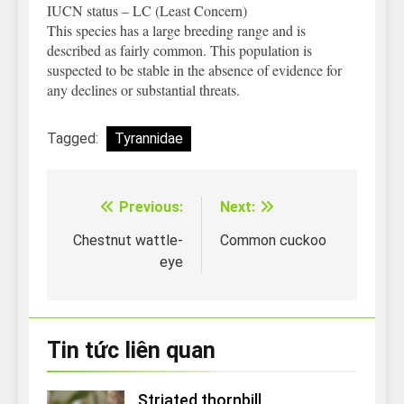
IUCN status – LC (Least Concern)
This species has a large breeding range and is
described as fairly common. This population is
suspected to be stable in the absence of evidence for
any declines or substantial threats.
Tagged:
Tyrannidae
Previous:
Next:
Điều
hướng
Chestnut wattle-
Common cuckoo
eye
bài
viết
Tin tức liên quan
Striated thornbill