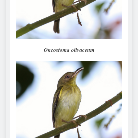
Can Bulldogs Play Fetch?
And How to Train Them!
7 Năm Ago
How Often Do I Need to
Groom My Bulldog
7 Năm Ago
Onco
stoma olivaceum