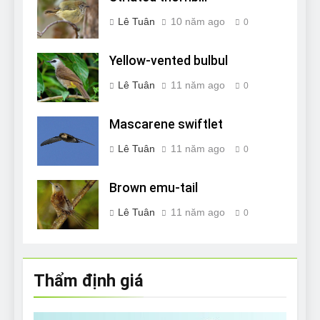
Lê Tuân
10 năm ago
0
Yellow-vented bulbul
Lê Tuân
11 năm ago
0
Mascarene swiftlet
Lê Tuân
11 năm ago
0
Brown emu-tail
Lê Tuân
11 năm ago
0
Thẩm định giá