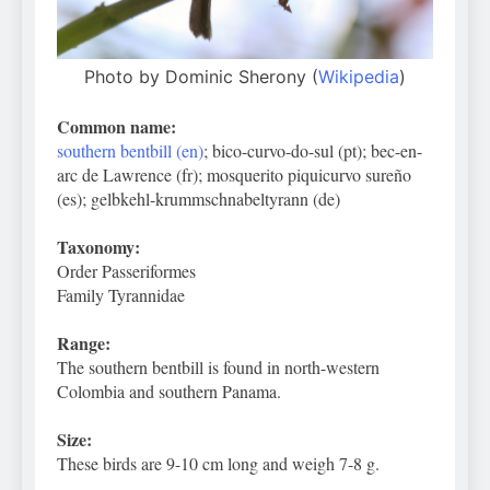
Photo by Dominic Sherony (
Wikipedia
)
Common name:
southern bentbill (en)
; bico-curvo-do-sul (pt); bec-en-
arc de Lawrence (fr); mosquerito piquicurvo sureño
(es); gelbkehl-krummschnabeltyrann (de)
Taxonomy:
Order Passeriformes
Family Tyrannidae
Range:
The southern bentbill is found in north-western
Colombia and southern Panama.
Size:
These birds are 9-10 cm long and weigh 7-8 g.