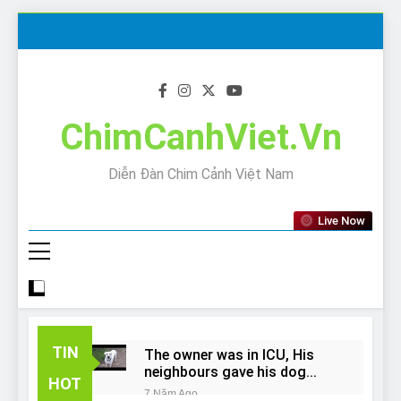
Skip
to
content
ChimCanhViet.Vn
Diễn Đàn Chim Cảnh Việt Nam
Live Now
TIN
The owner was in ICU, His
neighbours gave his dog
HOT
away!
7 Năm Ago