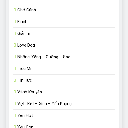
Chó Cảnh
Finch
Giải Trí
Love Dog
Nhồng-Yểng – Cưỡng – Sáo
Tiểu Mi
Tin Tức
Vành Khuyên
Vẹt- Két – Xích – Yến Phụng
Yến Hót
Yêu Con