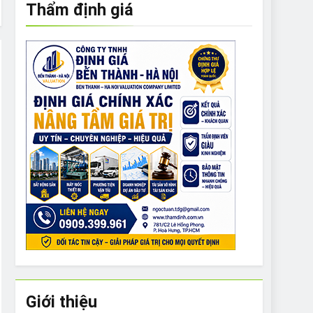
Thẩm định giá
e to What Bulldogs Can (and can’t) Eat
 Run Long Distances?
Do I Need to Groom My Bulldog
Giới thiệu