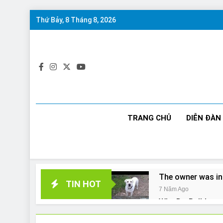
Skip
Thứ Bảy, 8 Tháng 8, 2026
to
content
TRANG CHỦ
DIỄN ĐÀN
The owner was in
TIN HOT
7 Năm Ago
Why Do Bulldogs 
7 Năm Ago