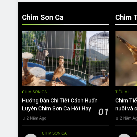
Chim Sơn Ca
Chim T
CHIM SƠN CA
TIỂU MI
Hướng Dẫn Chi Tiết Cách Huấn
Chim Tiể
Luyện Chim Sơn Ca Hót Hay
nuôi và 
01
2 Năm Ago
2 Năm A
CHIM SƠN CA