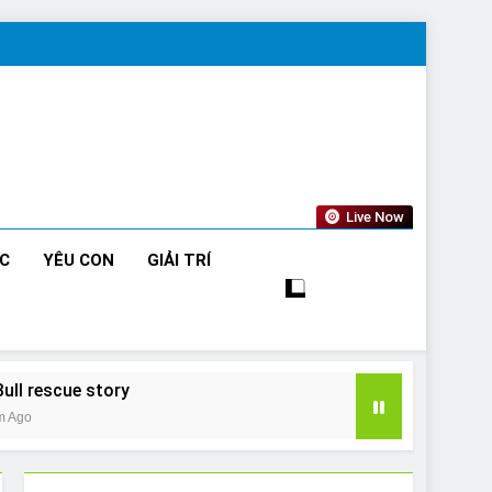
Live Now
ỨC
YÊU CON
GIẢI TRÍ
Bull rescue story
m Ago