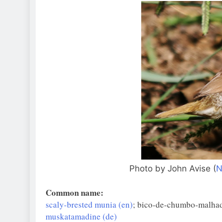
Photo by John Avise (
N
Common name:
scaly-brested munia (en)
; bico-de-chumbo-malhad
muskatamadine (de)