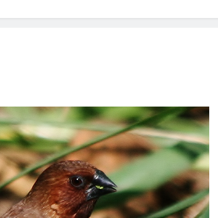
? Not as much as you think and here’s why!
 Yes! And How to Stop It!
The Ultimate Guid
7 Năm Ago
nd Problem and How to Treat It
Can Bulldogs
7 Năm Ago
y Fetch? And How to Train Them!
How Often 
7 Năm Ago