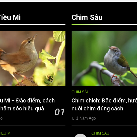
iều Mi
Chim Sâu
CHIM SÂU
u Mi – Đặc điểm, cách
Chim chích: Đặc điểm, hư
chăm sóc hiệu quả
nuôi chim đúng cách
01
go
1 Năm Ago
TIỂU MI
CHIM SÂU