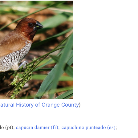
atural History of Orange County
)
o (pt);
capucin damier (fr)
;
capuchino punteado (es)
;