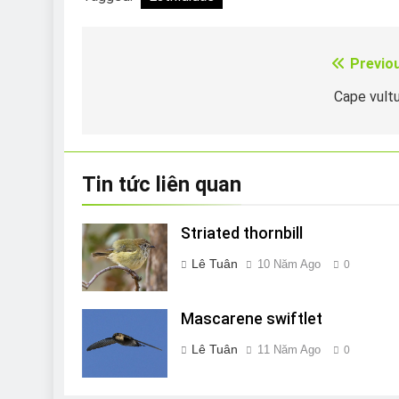
Previo
Điều
hướng
Cape vult
bài
viết
Tin tức liên quan
Striated thornbill
Lê Tuân
10 Năm Ago
0
Mascarene swiftlet
Lê Tuân
11 Năm Ago
0