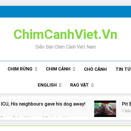
ChimCanhViet.Vn
Diễn Đàn Chim Cảnh Việt Nam
CHIM RỪNG
CHIM CẢNH
CHÓ CẢNH
TIN T
ENGLISH
RAO VẶT
 ICU, His neighbours gave his dog away!
Pit 
7 Nă
Snore? And How to Minimize It!