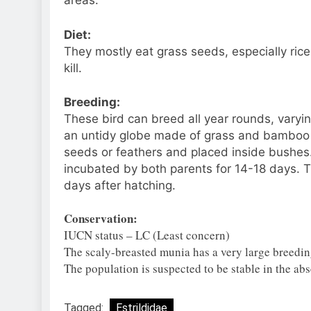
areas.
Diet:
They mostly eat grass seeds, especially ric
kill.
Breeding:
These bird can breed all year rounds, varyin
an untidy globe made of grass and bamboo lea
seeds or feathers and placed inside bushes
incubated by both parents for 14-18 days. T
days after hatching.
Conservation:
IUCN status – LC (Least concern)
The scaly-breasted munia has a very large breedi
The population is suspected to be stable in the abs
Tagged:
Estrildidae