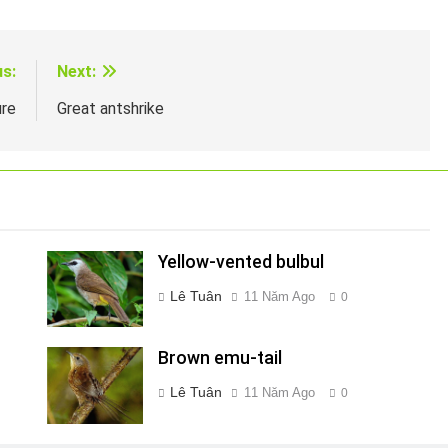
us:
Next:
ure
Great antshrike
Yellow-vented bulbul
Lê Tuân
11 Năm Ago
0
Brown emu-tail
Lê Tuân
11 Năm Ago
0