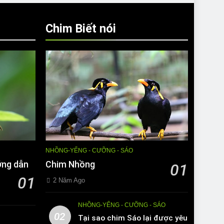
Chim Biết nói
NHỒNG-YỂNG - CƯỠNG - SÁO
ớng dẫn
Chim Nhồng
01
01
2 Năm Ago
NHỒNG-YỂNG - CƯỠNG - SÁO
02
Tại sao chim Sáo lại được yêu