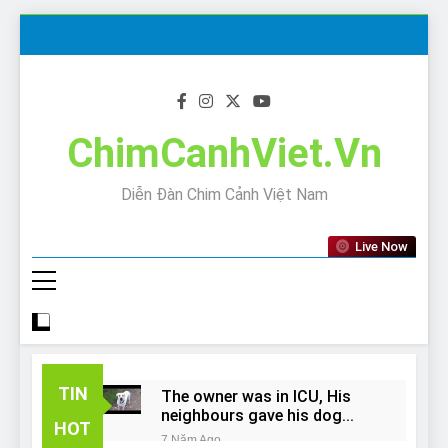
Skip
to
content
ChimCanhViet.Vn
Diễn Đàn Chim Cảnh Việt Nam
Live Now
TIN
The owner was in ICU, His
neighbours gave his dog
HOT
away!
7 Năm Ago