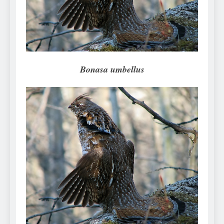
Can Bulldogs Play Fetch?
And How to Train Them!
7 Năm Ago
How Often Do I Need to
Groom My Bulldog
7 Năm Ago
Bonasa umbellus