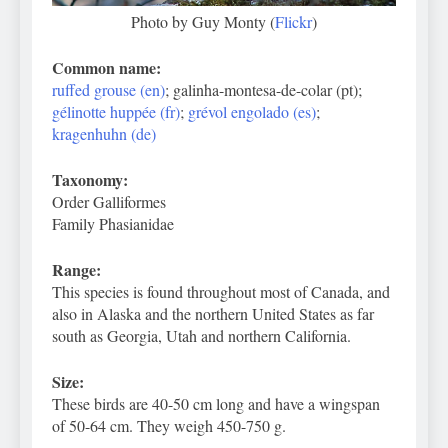
Photo by Guy Monty (
Flickr
)
Common name:
ruffed grouse (en)
; galinha-montesa-de-colar (pt);
gélinotte huppée (fr)
;
grévol engolado (es)
;
kragenhuhn (de)
Taxonomy:
Order Galliformes
Family Phasianidae
Range:
This species is found throughout most of Canada, and
also in Alaska and the northern United States as far
south as Georgia, Utah and northern California.
Size:
These birds are 40-50 cm long and have a wingspan
of 50-64 cm. They weigh 450-750 g.