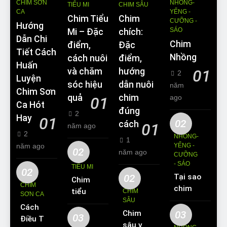
CHIM SƠN
NHỒNG-
TIỂU MI
CHIM SÂU
CA
YỂNG -
Chim Tiểu
Chim
CƯỠNG -
Hướng
SÁO
Mi – Đặc
chích:
Dẫn Chi
Chim
điểm,
Đặc
Tiết Cách
Nhồng
cách nuôi
điểm,
Huấn
và chăm
hướng
01
2
Luyện
sóc hiệu
dẫn nuôi
năm
Chim Sơn
quả
chim
ago
01
Ca Hót
đúng
2
Hay
01
02
cách
01
năm ago
2
NHỒNG-
1
năm ago
YỂNG -
02
năm ago
CƯỠNG
- SÁO
TIỂU MI
02
02
Tại sao
Chim
CHIM
chim
tiểu mi
CHIM
SƠN CA
Sáo lại
SÂU
ăn gì?
Cách
được
Chim
03
Kinh
03
Điều Trị
yêu
sâu và
nghiệm