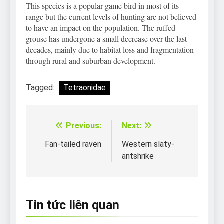
This species is a popular game bird in most of its
range but the current levels of hunting are not believed
to have an impact on the population. The ruffed
grouse has undergone a small decrease over the last
decades, mainly due to habitat loss and fragmentation
through rural and suburban development.
Tagged:
Tetraonidae
Previous:
Next:
Điều
hướng
Fan-tailed raven
Western slaty-
antshrike
bài
viết
Tin tức liên quan