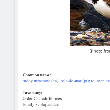
(Photo fr
Common name:
ruddy turnstone (en)
;
rola-do-mar (pt)
;
tournepierr
Taxonomy:
Order Charadriiformes
Family Scolopacidae