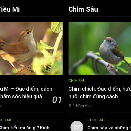
iều Mi
Chim Sâu
CHIM SÂU
u Mi – Đặc điểm, cách
Chim chích: Đặc điểm, hư
chăm sóc hiệu quả
nuôi chim đúng cách
01
go
1 Năm Ago
TIỂU MI
CHIM SÂU
02
Chim tiểu mi ăn gì? Kinh
Chim sâu và những t