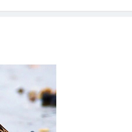
? Not as much as you think and here’s why!
 Yes! And How to Stop It!
The Ultimate Guid
7 Năm Ago
nd Problem and How to Treat It
Can Bulldogs
7 Năm Ago
y Fetch? And How to Train Them!
How Often 
7 Năm Ago