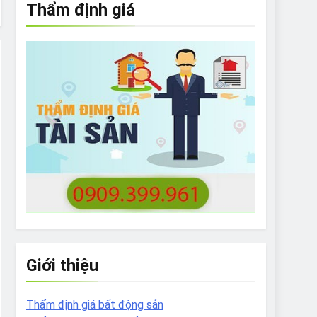
Thẩm định giá
e to What Bulldogs Can (and can’t) Eat
 Run Long Distances?
Do I Need to Groom My Bulldog
Giới thiệu
Thẩm định giá bất động sản