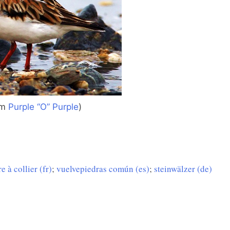
om
Purple “O” Purple
)
e à collier (fr)
;
vuelvepiedras común (es)
;
steinwälzer (de)