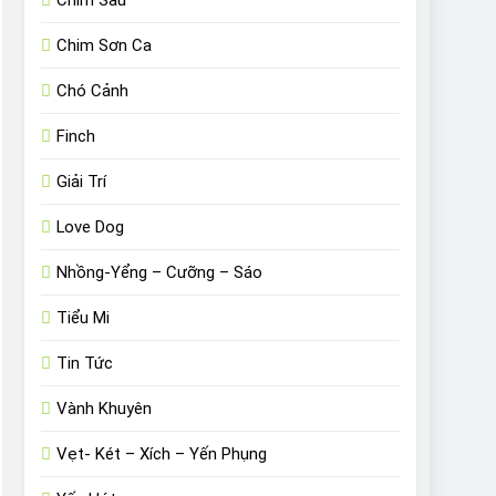
Chim Sâu
Chim Sơn Ca
Chó Cảnh
Finch
Giải Trí
Love Dog
Nhồng-Yểng – Cưỡng – Sáo
Tiểu Mi
Tin Tức
Vành Khuyên
Vẹt- Két – Xích – Yến Phụng