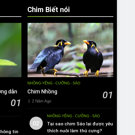
Chim Biết nói
NHỒNG-YỂNG - CƯỠNG - SÁO
ớng dẫn
Chim Nhồng
01
01
2 Năm Ago
NHỒNG-YỂNG - CƯỠNG - SÁO
02
Tại sao chim Sáo lại được yêu
thích nuôi làm thú cưng?
hông tin