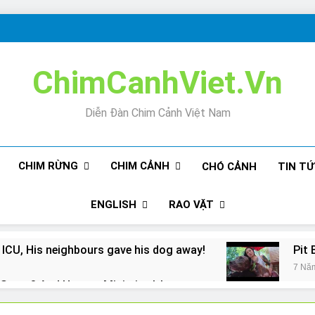
ChimCanhViet.Vn
Diễn Đàn Chim Cảnh Việt Nam
CHIM RỪNG
CHIM CẢNH
CHÓ CẢNH
TIN T
ENGLISH
RAO VẶT
 ICU, His neighbours gave his dog away!
Pit 
7 Nă
Snore? And How to Minimize It!