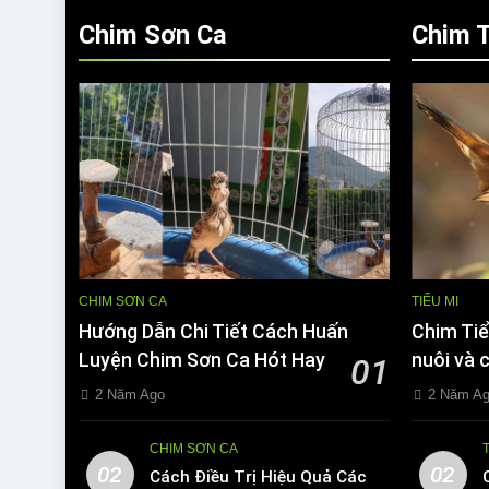
Chim Sơn Ca
Chim T
CHIM SƠN CA
TIỂU MI
Hướng Dẫn Chi Tiết Cách Huấn
Chim Tiể
Luyện Chim Sơn Ca Hót Hay
nuôi và 
01
2 Năm Ago
2 Năm A
CHIM SƠN CA
02
02
Cách Điều Trị Hiệu Quả Các