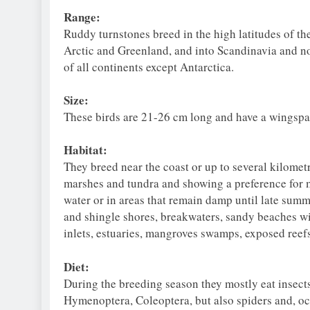
Range:
Ruddy turnstones breed in the high latitudes of t
Arctic and Greenland, and into Scandinavia and no
of all continents except Antarctica.
Size:
These birds are 21-26 cm long and have a wingsp
Habitat:
They breed near the coast or up to several kilometr
marshes and tundra and showing a preference for m
water or in areas that remain damp until late sum
and shingle shores, breakwaters, sandy beaches wi
inlets, estuaries, mangroves swamps, exposed reef
Diet:
During the breeding season they mostly eat insects
Hymenoptera, Coleoptera, but also spiders and, occ