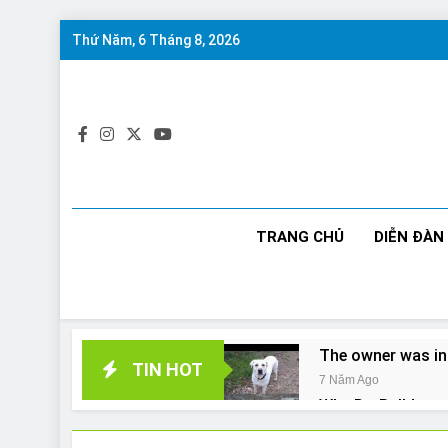
Skip
Thứ Năm, 6 Tháng 8, 2026
to
content
TRANG CHỦ
DIỄN ĐÀN
The owner was in
TIN HOT
7 Năm Ago
Why Do Bulldogs 
7 Năm Ago