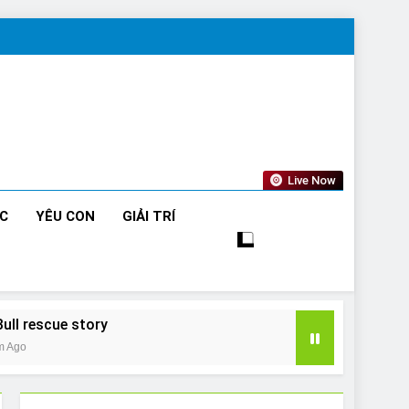
Live Now
ỨC
YÊU CON
GIẢI TRÍ
Bull rescue story
m Ago