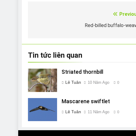
Previo
Điều
hướng
Red-billed buffalo-wea
bài
viết
Tin tức liên quan
Striated thornbill
Lê Tuân
10 Năm Ago
0
Mascarene swiftlet
Lê Tuân
11 Năm Ago
0