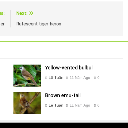
us:
Next:
ver
Rufescent tiger-heron
Yellow-vented bulbul
Lê Tuân
11 Năm Ago
0
Brown emu-tail
Lê Tuân
11 Năm Ago
0