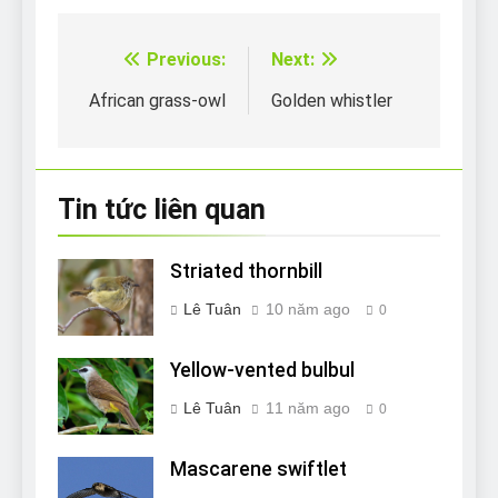
Previous:
Next:
Điều
hướng
African grass-owl
Golden whistler
bài
viết
Tin tức liên quan
Striated thornbill
Lê Tuân
10 năm ago
0
Yellow-vented bulbul
Lê Tuân
11 năm ago
0
Mascarene swiftlet