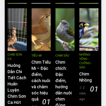
CHIM SƠN
NHỒNG-
TIỂU MI
CHIM SÂU
CA
YỂNG -
Chim Tiểu
Chim
CƯỠNG -
Hướng
SÁO
Mi – Đặc
chích:
Dẫn Chi
Chim
điểm,
Đặc
Tiết Cách
Nhồng
cách nuôi
điểm,
Huấn
và chăm
hướng
01
2
Luyện
sóc hiệu
dẫn nuôi
năm
Chim Sơn
quả
chim
ago
01
Ca Hót
đúng