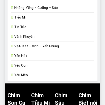
Nhồng-Yểng – Cưỡng – Sáo
Tiểu Mi
Tin Tức
Vành Khuyên
Vẹt- Két – Xích – Yến Phụng
Yến Hót
Yêu Con
Yêu Mèo
Chim
Chim
Chim
Chim
Sơn Ca
Tiều Mi
Sâu
Biết nói