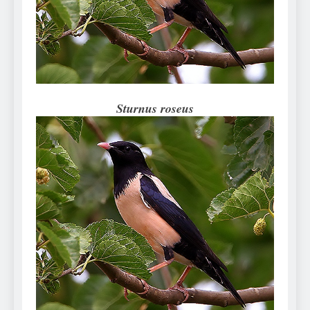
Can Bulldogs Play Fetch?
And How to Train Them!
7 Năm Ago
How Often Do I Need to
Groom My Bulldog
7 Năm Ago
Sturnus roseus