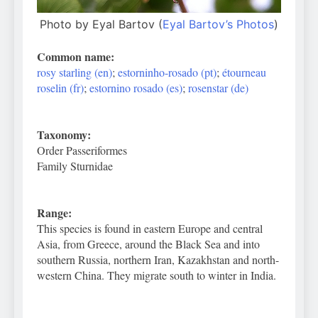
Photo by Eyal Bartov (
Eyal Bartov’s Photos
)
Common name:
rosy starling (en)
;
estorninho-rosado (pt)
;
étourneau
roselin (fr)
;
estornino rosado (es)
;
rosenstar (de)
Taxonomy:
Order Passeriformes
Family Sturnidae
Range:
This species is found in eastern Europe and central
Asia, from Greece, around the Black Sea and into
southern Russia, northern Iran, Kazakhstan and north-
western China. They migrate south to winter in India.