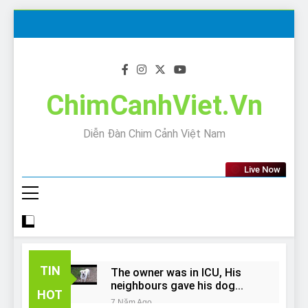
Skip
to
content
ChimCanhViet.Vn
Diễn Đàn Chim Cảnh Việt Nam
Live Now
TIN
The owner was in ICU, His
neighbours gave his dog
HOT
away!
7 Năm Ago