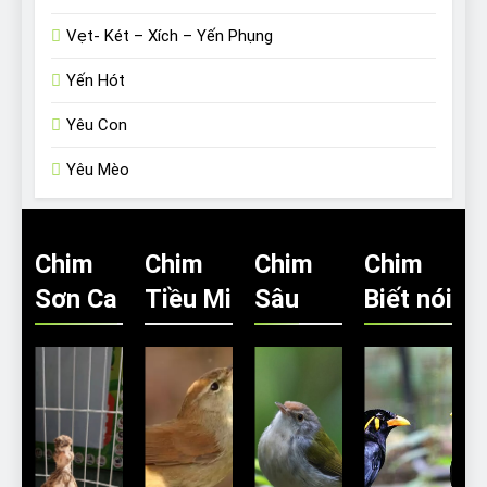
Vẹt- Két – Xích – Yến Phụng
Yến Hót
Yêu Con
Yêu Mèo
Chim
Chim
Chim
Chim
Sơn Ca
Tiều Mi
Sâu
Biết nói