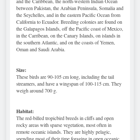
and the Caribbean, the north-western Indian Ocean
between Pakistan, the Arabian Peninsula, Somalia and
the Seychelles, and in the eastern Pacific Ocean from
California to Ecuador. Breeding colonies are found on
the Galapagos Islands, off the Pacific coast of Mexico,
in the Carribean, on the Canary Islands, on islands in
the southern Atlantic, and on the coasts of Yemen,
Oman and Saudi Arabia.
Size:
These birds are 90-105 cm long, including the tail
streamers, and have a wingspan of 100-115 cm. They
weigh around 700 g.
Habitat:
The red-billed tropicbird breeds in cliffs and open
rocky areas with sparse vegetation, most often in
remote oceanic islands. They are highly pelagic,
spending most of their time foraging in open oceanic