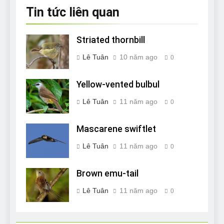
viết
Tin tức liên quan
Striated thornbill
Lê Tuân
10 năm ago
0
Yellow-vented bulbul
Lê Tuân
11 năm ago
0
Mascarene swiftlet
Lê Tuân
11 năm ago
0
Brown emu-tail
Lê Tuân
11 năm ago
0