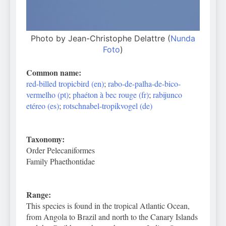
Photo by Jean-Christophe Delattre (
Nunda
Foto
)
Common name:
red-billed tropicbird (en)
;
rabo-de-palha-de-bico-
vermelho (pt)
;
phaéton à bec rouge (fr)
;
rabijunco
etéreo (es)
;
rotschnabel-tropikvogel (de)
Taxonomy:
Order Pelecaniformes
Family Phaethontidae
Range:
This species is found in the tropical Atlantic Ocean,
from Angola to Brazil and north to the Canary Islands