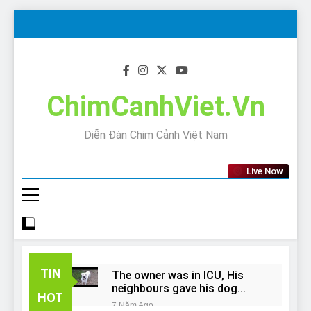
Skip
to
content
ChimCanhViet.Vn
Diễn Đàn Chim Cảnh Việt Nam
Live Now
TIN
The owner was in ICU, His
neighbours gave his dog
HOT
away!
7 Năm Ago