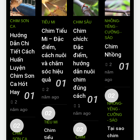
CHIM SƠN
NHỒNG-
TIỂU MI
CHIM SÂU
CA
YỂNG -
Chim Tiểu
Chim
CƯỠNG -
Hướng
SÁO
Mi – Đặc
chích:
Dẫn Chi
Chim
điểm,
Đặc
Tiết Cách
Nhồng
cách nuôi
điểm,
Huấn
và chăm
hướng
01
2
Luyện
sóc hiệu
dẫn nuôi
năm
Chim Sơn
quả
chim
ago
01
Ca Hót
đúng
2
Hay
01
02
cách
01
năm ago
2
NHỒNG-
1
năm ago
YỂNG -
02
năm ago
CƯỠNG
- SÁO
TIỂU MI
02
02
Tại sao
Chim
CHIM
chim
tiểu mi
CHIM
SƠN CA