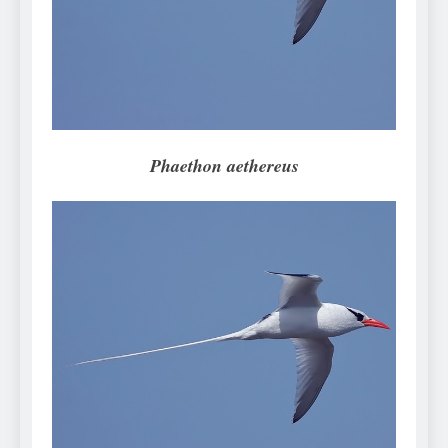
Can Bulldogs Play Fetch?
And How to Train Them!
7 Năm Ago
How Often Do I Need to
Groom My Bulldog
7 Năm Ago
Phaethon aethereus