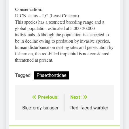
Conservation:
IUCN status – LC (Least Concern)
This species has a restricted breeding range and a
global population estimated at 5.000-20.000
individuals. Although the population is suspected to
be in decline owing to predation by invasive species,
human disturbance on nesting sites and persecution by
fishermen, the red-billed tropicbird is not considered
threatened at present.
Tagged:
Phaethontidae
Previous:
Next:
Điều
hướng
Blue-grey tanager
Red-faced warbler
bài