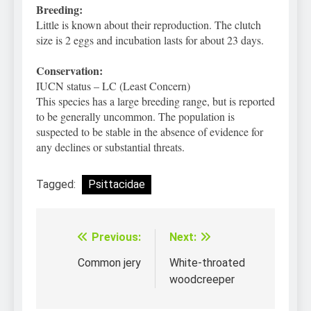
Breeding:
Little is known about their reproduction. The clutch
size is 2 eggs and incubation lasts for about 23 days.
Conservation:
IUCN status – LC (Least Concern)
This species has a large breeding range, but is reported
to be generally uncommon. The population is
suspected to be stable in the absence of evidence for
any declines or substantial threats.
Tagged:
Psittacidae
Previous:
Next:
Điều
hướng
Common jery
White-throated
woodcreeper
bài