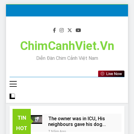
Skip
to
content
ChimCanhViet.Vn
Diễn Đàn Chim Cảnh Việt Nam
Live Now
TIN
The owner was in ICU, His
neighbours gave his dog
HOT
away!
7 Năm Ago