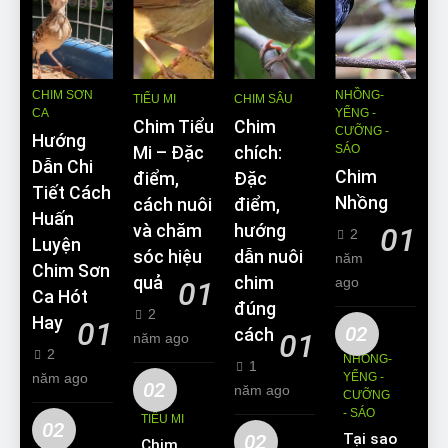
CHIM SƠN
NHỒNG-
TIỂU MI
CHIM SÂU
CA
YỂNG -
Chim Tiểu
Chim
CƯỠNG -
Hướng
SÁO
Mi – Đặc
chích:
Dẫn Chi
Chim
điểm,
Đặc
Tiết Cách
Nhồng
cách nuôi
điểm,
Huấn
và chăm
hướng
01
2
Luyện
sóc hiệu
dẫn nuôi
năm
Chim Sơn
quả
chim
ago
01
Ca Hót
đúng
2
Hay
01
02
cách
01
năm ago
2
NHỒNG-
1
năm ago
YỂNG -
02
năm ago
CƯỠNG
- SÁO
TIỂU MI
02
02
Tại sao
Chim