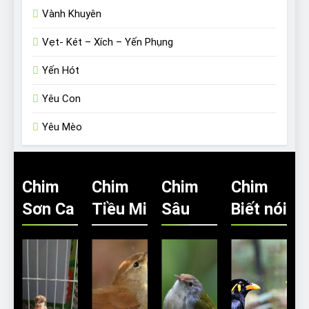
Vành Khuyên
Vẹt- Két – Xích – Yến Phụng
Yến Hót
Yêu Con
Yêu Mèo
Chim
Chim
Chim
Chim
Sơn Ca
Tiều Mi
Sâu
Biết nói