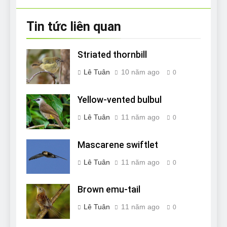
viết
Tin tức liên quan
Striated thornbill
Lê Tuân
10 năm ago
0
Yellow-vented bulbul
Lê Tuân
11 năm ago
0
Mascarene swiftlet
Lê Tuân
11 năm ago
0
Brown emu-tail
Lê Tuân
11 năm ago
0