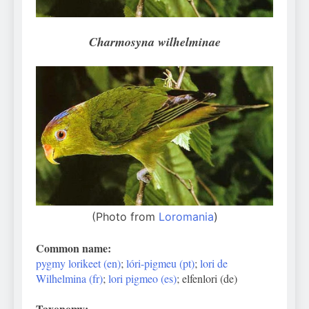
Can Bulldogs Play Fetch?
And How to Train Them!
Charmosyna wilhelminae
7 Năm Ago
How Often Do I Need to
Groom My Bulldog
7 Năm Ago
(Photo from
Loromania
)
Common name:
pygmy lorikeet (en)
;
lóri-pigmeu (pt)
;
lori de
Wilhelmina (fr)
;
lori pigmeo (es)
; elfenlori (de)
Taxonomy: