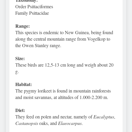
Order Psittaciformes
Family Psittacidae
Range:
This species is endemic to New Guinea, being found
along the central mountain range from Vogelkop to
the Owen Stanley range.
Size:
These birds are 12,5-13 cm long and weigh about 20
g.
Habitat:
The pygmy lorikeet is found in mountain rainforests
and moist savannas, at altitudes of 1.000-2.200 m.
Diet:
They feed on polen and nectar, namely of
Eucalyptus
,
Castanopsis
oaks, and
Elaeocarpus
.