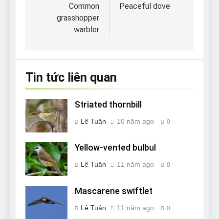
hướng
Common
Peaceful dove
grasshopper
bài
warbler
viết
Tin tức liên quan
Striated thornbill
Lê Tuân
10 năm ago
0
Yellow-vented bulbul
Lê Tuân
11 năm ago
0
Mascarene swiftlet
Lê Tuân
11 năm ago
0