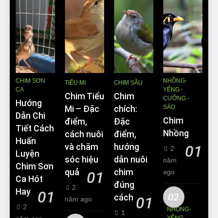
CHIM SƠN
NHỒNG-
TIỂU MI
CHIM SÂU
CA
YỂNG -
Chim Tiểu
Chim
CƯỠNG -
Hướng
SÁO
Mi – Đặc
chích:
Dẫn Chi
Chim
điểm,
Đặc
Tiết Cách
Nhồng
cách nuôi
điểm,
Huấn
và chăm
hướng
01
2
Luyện
sóc hiệu
dẫn nuôi
năm
Chim Sơn
quả
chim
ago
01
Ca Hót
đúng
2
Hay
01
02
cách
01
năm ago
2
NHỒNG-
1