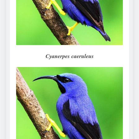
Can Bulldogs Play Fetch?
And How to Train Them!
7 Năm Ago
How Often Do I Need to
Groom My Bulldog
7 Năm Ago
Cyanerpes caeruleus