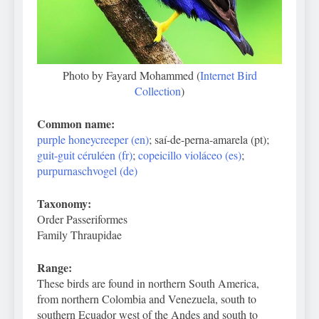
Photo by Fayard Mohammed (
Internet Bird
Collection
)
Common name:
purple honeycreeper (en)
; saí-de-perna-amarela (pt);
guit-guit céruléen (fr)
;
copeicillo violáceo (es)
;
purpurnaschvogel (de)
Taxonomy:
Order Passeriformes
Family Thraupidae
Range:
These birds are found in northern South America,
from northern Colombia and Venezuela, south to
southern Ecuador west of the Andes and south to