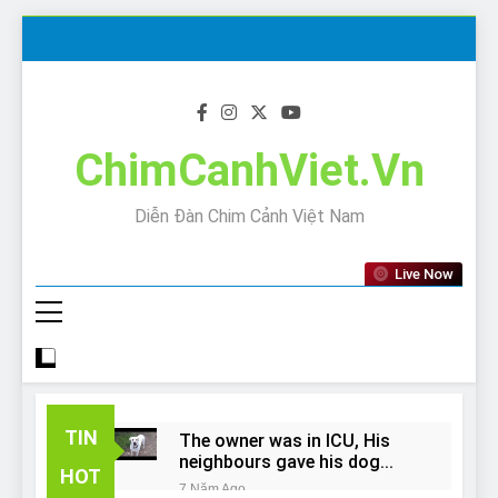
Skip
to
content
ChimCanhViet.Vn
Diễn Đàn Chim Cảnh Việt Nam
Live Now
TIN
The owner was in ICU, His
neighbours gave his dog
HOT
away!
7 Năm Ago