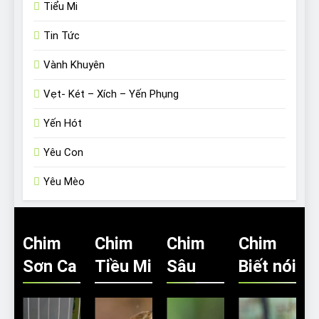
Tiểu Mi
Tin Tức
Vành Khuyên
Vẹt- Két – Xích – Yến Phụng
Yến Hót
Yêu Con
Yêu Mèo
Chim
Chim
Chim
Chim
Sơn Ca
Tiều Mi
Sâu
Biết nói