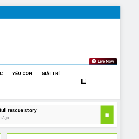
Live Now
ỨC
YÊU CON
GIẢI TRÍ
Bull rescue story
m Ago