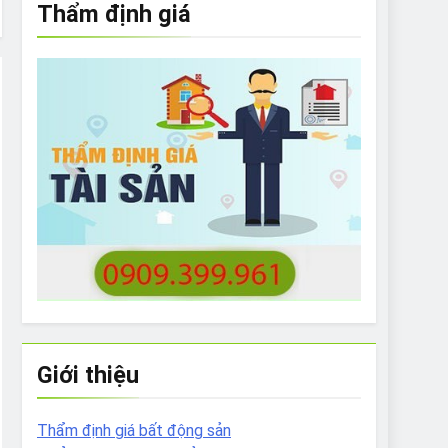
Thẩm định giá
e to What Bulldogs Can (and can’t) Eat
 Run Long Distances?
Do I Need to Groom My Bulldog
Giới thiệu
Thẩm định giá bất động sản