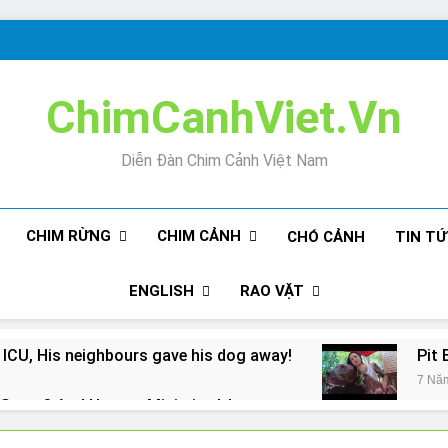
ChimCanhViet.Vn
Diễn Đàn Chim Cảnh Việt Nam
CHIM RỪNG
CHIM CẢNH
CHÓ CẢNH
TIN T
ENGLISH
RAO VẶT
 ICU, His neighbours gave his dog away!
Pit 
7 Nă
Snore? And How to Minimize It!