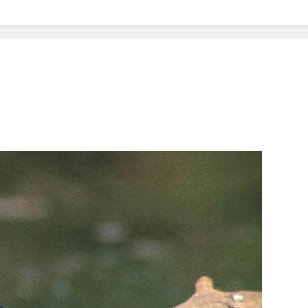
? Not as much as you think and here’s why!
 Yes! And How to Stop It!
The Ultimate Guid
7 Năm Ago
nd Problem and How to Treat It
Can Bulldogs
7 Năm Ago
y Fetch? And How to Train Them!
How Often 
7 Năm Ago