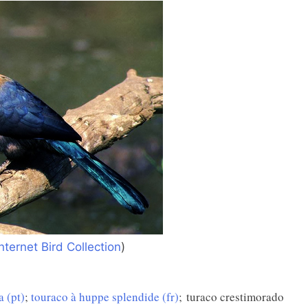
Internet Bird Collection
)
a (pt)
;
touraco à huppe splendide (fr)
; turaco crestimorado