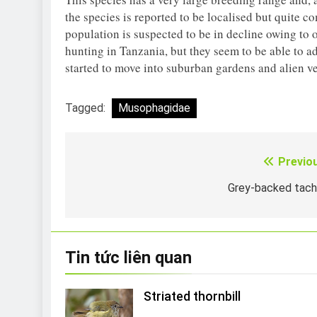
the species is reported to be localised but quite 
population is suspected to be in decline owing to 
hunting in Tanzania, but they seem to be able to ad
started to move into suburban gardens and alien ve
Tagged:
Musophagidae
Previo
Điều
hướng
Grey-backed tach
bài
viết
Tin tức liên quan
Striated thornbill