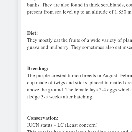
banks. They are also found in thick scrublands, coa
present from sea level up to an altitude of 1.850 m
Diet:
They mostly eat the fruits of a wide variety of plan
guava and mulberry. They sometimes also eat insec
Breeding:
The purple-crested turaco breeds in August -Februa
cup made of twigs and sticks, placed in matted cree
above the ground. The female lays 2-4 eggs which 
fledge 3-5 weeks after hatching.
Conservation:
IUCN status – LC (Least concern)
This species has a very large breeding range and, 