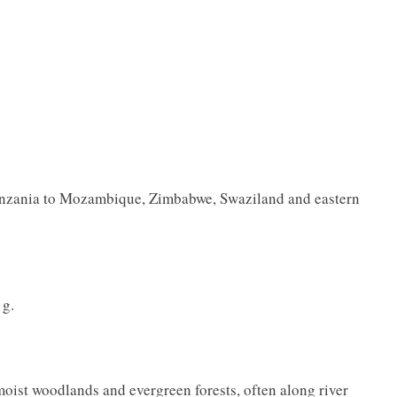
anzania to Mozambique, Zimbabwe, Swaziland and eastern
 g.
moist woodlands and evergreen forests, often along river