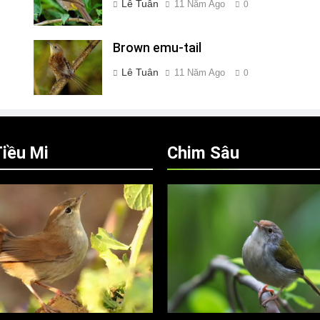
Lê Tuân
11 Năm Ago
0
Brown emu-tail
Lê Tuân
11 Năm Ago
0
iều Mi
Chim Sâu