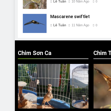
Lê Tuân
10 Năm Ago
0
Mascarene swiftlet
Lê Tuân
11 Năm Ago
0
Chim Sơn Ca
Chim T