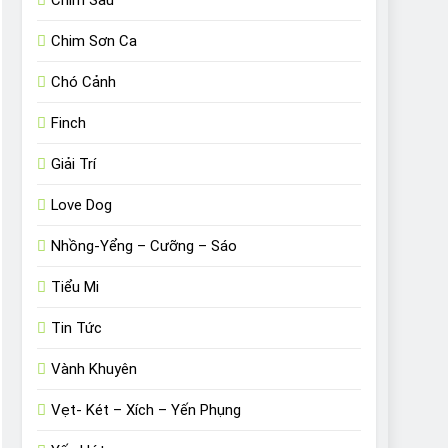
Chim Sâu
Chim Sơn Ca
Chó Cảnh
Finch
Giải Trí
Love Dog
Nhồng-Yểng – Cưỡng – Sáo
Tiểu Mi
Tin Tức
Vành Khuyên
Vẹt- Két – Xích – Yến Phụng