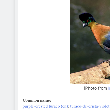
(Photo from
Common name:
purple-crested turaco (en)
;
turaco-de-crista-violet