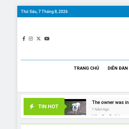
Skip
Thứ Sáu, 7 Tháng 8, 2026
to
content
TRANG CHỦ
DIỄN ĐÀN
The owner was in
TIN HOT
7 Năm Ago
Why Do Bulldogs 
7 Năm Ago