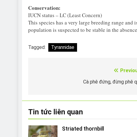
Conservation:
IUCN status – LC (Least Concern)
This species has a very large breeding range and 
population is suspected to be stable in the absence
Tagged:
Tyrannidae
Previo
Điều
hướng
Cà phê đứng, đừng phê 
bài
viết
Tin tức liên quan
Striated thornbill