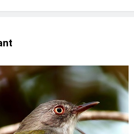
? Not as much as you think and here’s why!
 Yes! And How to Stop It!
The Ultimate Guid
7 Năm Ago
nd Problem and How to Treat It
Can Bulldogs
ant
7 Năm Ago
y Fetch? And How to Train Them!
How Often 
7 Năm Ago