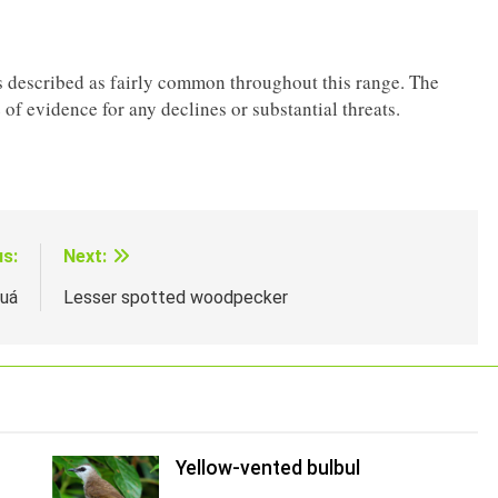
is described as fairly common throughout this range. The
 of evidence for any declines or substantial threats.
us:
Next:
quá
Lesser spotted woodpecker
Yellow-vented bulbul