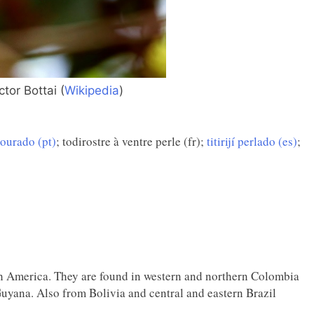
tor Bottai (
Wikipedia
)
ourado (pt)
; todirostre à ventre perle (fr);
titirijí perlado (es)
;
uth America. They are found in western and northern Colombia
uyana. Also from Bolivia and central and eastern Brazil