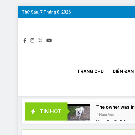
Skip
Thứ Sáu, 7 Tháng 8, 2026
to
content
TRANG CHỦ
DIỄN ĐÀN
The owner was in
TIN HOT
7 Năm Ago
Why Do Bulldogs 
7 Năm Ago