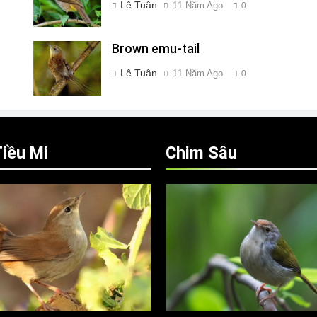
Lê Tuân
11 Năm Ago
0
Brown emu-tail
Lê Tuân
11 Năm Ago
0
iều Mi
Chim Sâu