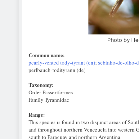
Photo by Hec
Common name:
pearly-vented tody-tyrant (en)
;
sebinho-de-olho-d
perlbauch-todityrann (de)
Taxonomy:
Order Passeriformes
Family Tyrannidae
Range:
This species is found in two disjunct areas of So
and throughout northern Venezuela into western G
south to Paraguay and northern Argentina.