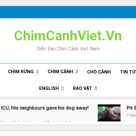
ChimCanhViet.Vn
Diễn Đàn Chim Cảnh Việt Nam
CHIM RỪNG
CHIM CẢNH
CHÓ CẢNH
TIN T
ENGLISH
RAO VẶT
 ICU, His neighbours gave his dog away!
Pit 
7 Nă
Snore? And How to Minimize It!