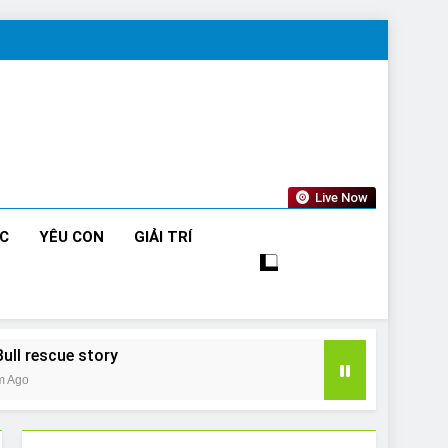
Live Now
ỨC
YÊU CON
GIẢI TRÍ
Bull rescue story
m Ago