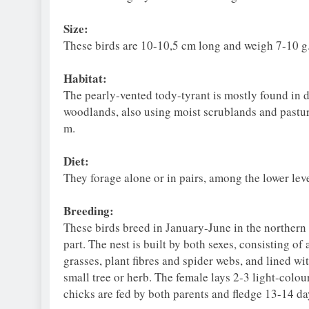
Size:
These birds are 10-10,5 cm long and weigh 7-10 g
Habitat:
The pearly-vented tody-tyrant is mostly found in
woodlands, also using moist scrublands and pasture
m.
Diet:
They forage alone or in pairs, among the lower leve
Breeding:
These birds breed in January-June in the northern
part. The nest is built by both sexes, consisting o
grasses, plant fibres and spider webs, and lined wi
small tree or herb. The female lays 2-3 light-colo
chicks are fed by both parents and fledge 13-14 da