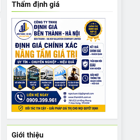
Thẩm định giá
e to What Bulldogs Can (and can’t) Eat
 Run Long Distances?
Do I Need to Groom My Bulldog
Giới thiệu