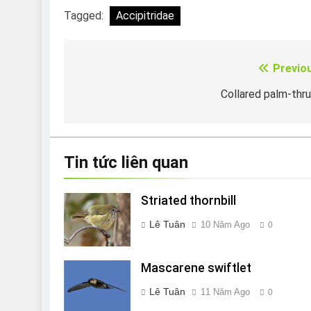
Tagged:
Accipitridae
Previo
Điều
hướng
Collared palm-thr
bài
viết
Tin tức liên quan
Striated thornbill
Lê Tuân
10 Năm Ago
0
Mascarene swiftlet
Lê Tuân
11 Năm Ago
0