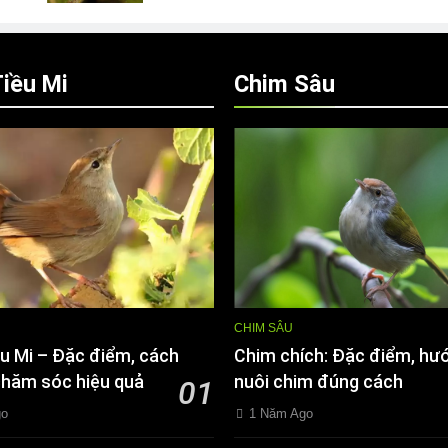
iều Mi
Chim Sâu
CHIM SÂU
u Mi – Đặc điểm, cách
Chim chích: Đặc điểm, hư
chăm sóc hiệu quả
nuôi chim đúng cách
01
go
1 Năm Ago