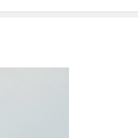
? Not as much as you think and here’s why!
 Yes! And How to Stop It!
The Ultimate Guid
7 Năm Ago
nd Problem and How to Treat It
Can Bulldogs
7 Năm Ago
y Fetch? And How to Train Them!
How Often 
7 Năm Ago