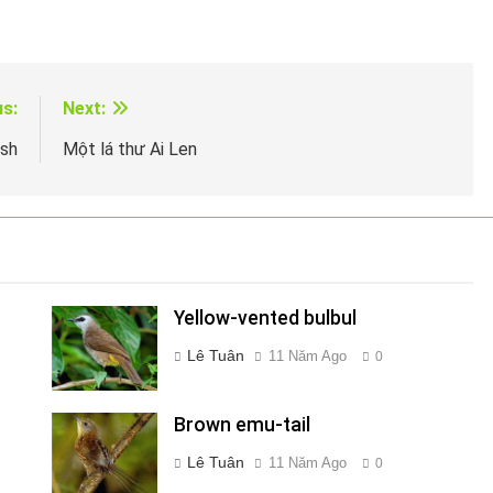
us:
Next:
ush
Một lá thư Ai Len
Yellow-vented bulbul
Lê Tuân
11 Năm Ago
0
Brown emu-tail
Lê Tuân
11 Năm Ago
0