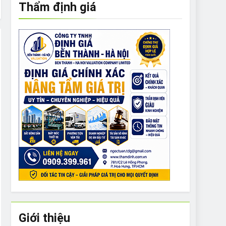
Thẩm định giá
e to What Bulldogs Can (and can’t) Eat
 Run Long Distances?
Do I Need to Groom My Bulldog
Giới thiệu