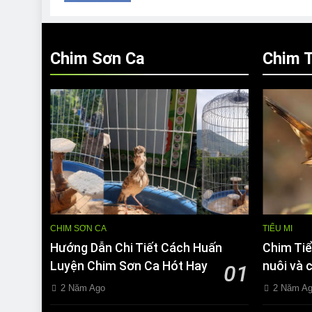
Chim Sơn Ca
Chim T
CHIM SƠN CA
TIỂU MI
Hướng Dẫn Chi Tiết Cách Huấn
Chim Tiể
Luyện Chim Sơn Ca Hót Hay
nuôi và 
01
2 Năm Ago
2 Năm A