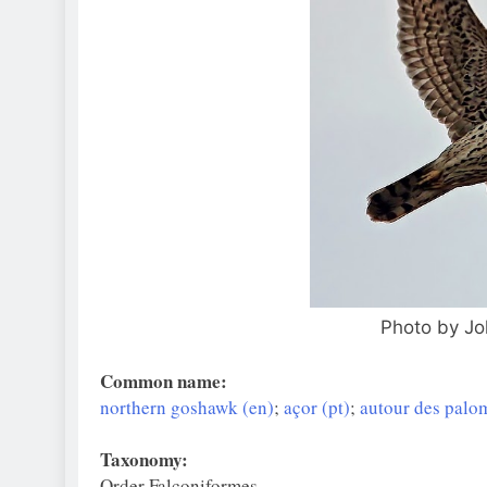
Photo by Jo
Common name:
northern goshawk (en)
;
açor (pt)
;
autour des palom
Taxonomy:
Order Falconiformes