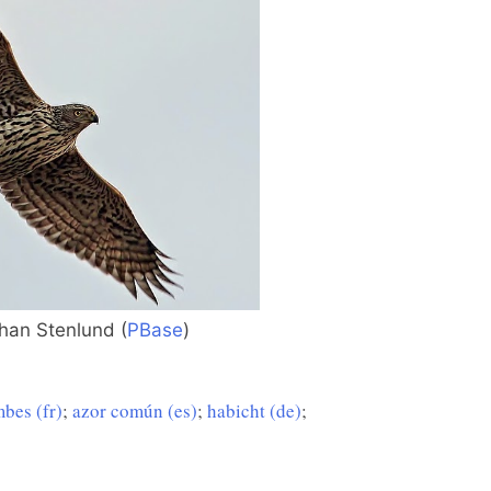
han Stenlund (
PBase
)
bes (fr)
;
azor común (es)
;
habicht (de)
;