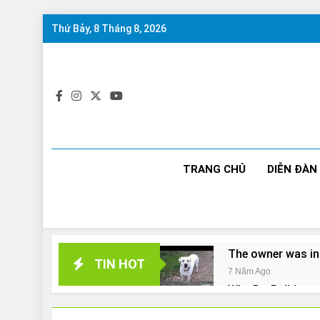
Skip
Thứ Bảy, 8 Tháng 8, 2026
to
content
TRANG CHỦ
DIỄN ĐÀN
The owner was in
TIN HOT
7 Năm Ago
Why Do Bulldogs 
7 Năm Ago