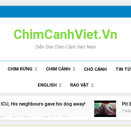
ChimCanhViet.Vn
Diễn Đàn Chim Cảnh Việt Nam
CHIM RỪNG
CHIM CẢNH
CHÓ CẢNH
TIN T
ENGLISH
RAO VẶT
 ICU, His neighbours gave his dog away!
Pit 
7 Nă
Snore? And How to Minimize It!