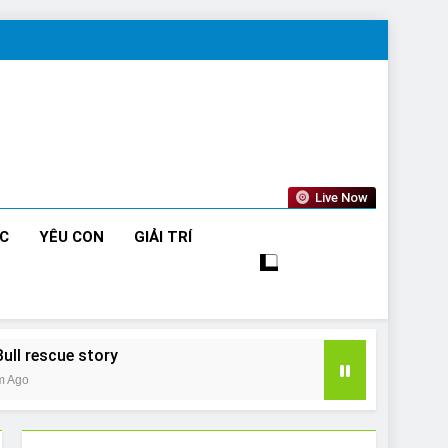
Live Now
ỨC
YÊU CON
GIẢI TRÍ
Bull rescue story
m Ago