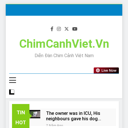
Skip
to
content
ChimCanhViet.Vn
Diễn Đàn Chim Cảnh Việt Nam
Live Now
TIN
The owner was in ICU, His
neighbours gave his dog
HOT
away!
7 Năm Ago