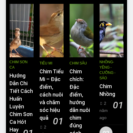
CHIM SƠN
NHỒNG-
TIỂU MI
CHIM SÂU
CA
YỂNG -
Chim Tiểu
Chim
CƯỠNG -
Hướng
SÁO
Mi – Đặc
chích:
Dẫn Chi
Chim
điểm,
Đặc
Tiết Cách
Nhồng
cách nuôi
điểm,
Huấn
và chăm
hướng
01
2
Luyện
sóc hiệu
dẫn nuôi
năm
Chim Sơn
quả
chim
ago
01
Ca Hót
đúng
2
Hay