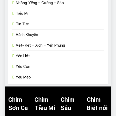
Nhồng-Yểng – Cưỡng – Sáo
Tiểu Mi
Tin Tức
Vành Khuyên
Vẹt- Két – Xích – Yến Phụng
Yến Hót
Yêu Con
Yêu Mèo
Chim
Chim
Chim
Chim
Sơn Ca
Tiều Mi
Sâu
Biết nói