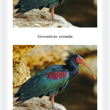
Can Bulldogs Play Fetch?
And How to Train Them!
7 Năm Ago
How Often Do I Need to
Groom My Bulldog
7 Năm Ago
Geronticus eremita