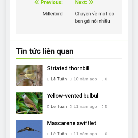
Previous:
Next:
Điều
hướng
Millerbird
Chuyện về một cô
bạn gái nói nhiều
bài
viết
Tin tức liên quan
Striated thornbill
Lê Tuân
10 năm ago
0
Yellow-vented bulbul
Lê Tuân
11 năm ago
0
Mascarene swiftlet
Lê Tuân
11 năm ago
0