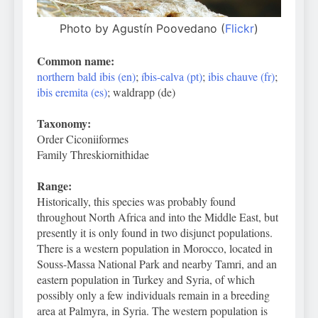
Photo by Agustín Poovedano (
Flickr
)
Common name:
northern bald ibis (en)
;
íbis-calva (pt)
;
ibis chauve (fr)
;
ibis eremita (es)
; waldrapp (de)
Taxonomy:
Order Ciconiiformes
Family Threskiornithidae
Range:
Historically, this species was probably found
throughout North Africa and into the Middle East, but
presently it is only found in two disjunct populations.
There is a western population in Morocco, located in
Souss-Massa National Park and nearby Tamri, and an
eastern population in Turkey and Syria, of which
possibly only a few individuals remain in a breeding
area at Palmyra, in Syria. The western population is