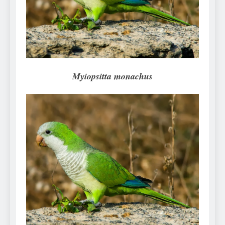
Can Bulldogs Play Fetch?
And How to Train Them!
7 Năm Ago
How Often Do I Need to
Groom My Bulldog
7 Năm Ago
Myiopsitta monachus