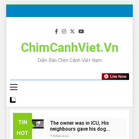
Skip
to
content
ChimCanhViet.Vn
Diễn Đàn Chim Cảnh Việt Nam
Live Now
TIN
The owner was in ICU, His
neighbours gave his dog
HOT
away!
7 Năm Ago