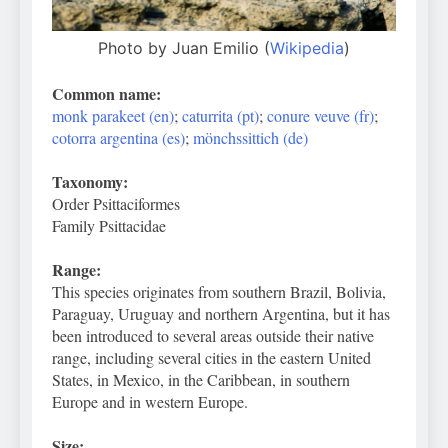
Photo by Juan Emilio (
Wikipedia
)
Common name:
monk parakeet (en)
;
caturrita (pt)
;
conure veuve (fr)
;
cotorra argentina (es)
;
mönchssittich (de)
Taxonomy:
Order Psittaciformes
Family Psittacidae
Range:
This species originates from southern Brazil, Bolivia,
Paraguay, Uruguay and northern Argentina, but it has
been introduced to several areas outside their native
range, including several cities in the eastern United
States, in Mexico, in the Caribbean, in southern
Europe and in western Europe.
Size: