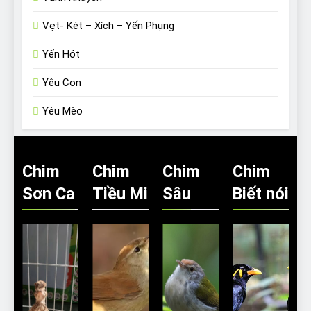
Vẹt- Két – Xích – Yến Phụng
Yến Hót
Yêu Con
Yêu Mèo
Chim
Chim
Chim
Chim
Sơn Ca
Tiều Mi
Sâu
Biết nói