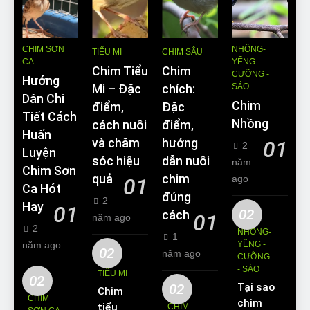
CHIM SƠN
NHỒNG-
TIỂU MI
CHIM SÂU
CA
YỂNG -
Chim Tiểu
Chim
CƯỠNG -
Hướng
SÁO
Mi – Đặc
chích:
Dẫn Chi
Chim
điểm,
Đặc
Tiết Cách
Nhồng
cách nuôi
điểm,
Huấn
và chăm
hướng
01
2
Luyện
sóc hiệu
dẫn nuôi
năm
Chim Sơn
quả
chim
ago
01
Ca Hót
đúng
2
Hay
01
02
cách
01
năm ago
2
NHỒNG-
1
năm ago
YỂNG -
02
năm ago
CƯỠNG
- SÁO
TIỂU MI
02
02
Tại sao
Chim
CHIM
chim
tiểu mi
CHIM