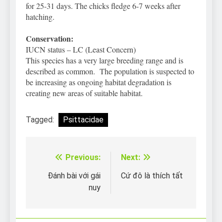
for 25-31 days. The chicks fledge 6-7 weeks after
hatching.
Conservation:
IUCN status – LC (Least Concern)
This species has a very large breeding range and is
described as common. The population is suspected to
be increasing as ongoing habitat degradation is
creating new areas of suitable habitat.
Tagged:
Psittacidae
Previous:
Next:
Điều
hướng
Đánh bài với gái
Cứ đô là thích tất
nuy
bài
viết