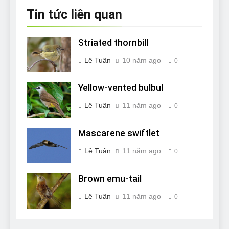
Tin tức liên quan
Striated thornbill
Lê Tuân
10 năm ago
0
Yellow-vented bulbul
Lê Tuân
11 năm ago
0
Mascarene swiftlet
Lê Tuân
11 năm ago
0
Brown emu-tail
Lê Tuân
11 năm ago
0