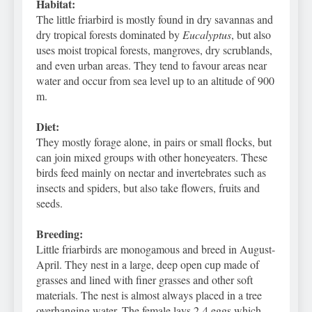
Habitat:
The little friarbird is mostly found in dry savannas and
dry tropical forests dominated by
Eucalyptus
, but also
uses moist tropical forests, mangroves, dry scrublands,
and even urban areas. They tend to favour areas near
water and occur from sea level up to an altitude of 900
m.
Diet:
They mostly forage alone, in pairs or small flocks, but
can join mixed groups with other honeyeaters. These
birds feed mainly on nectar and invertebrates such as
insects and spiders, but also take flowers, fruits and
seeds.
Breeding:
Little friarbirds are monogamous and breed in August-
April. They nest in a large, deep open cup made of
grasses and lined with finer grasses and other soft
materials. The nest is almost always placed in a tree
overhanging water. The female lays 2-4 eggs which