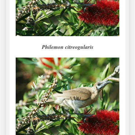
Can Bulldogs Play Fetch?
And How to Train Them!
7 Năm Ago
How Often Do I Need to
Groom My Bulldog
7 Năm Ago
Philemon citreogularis