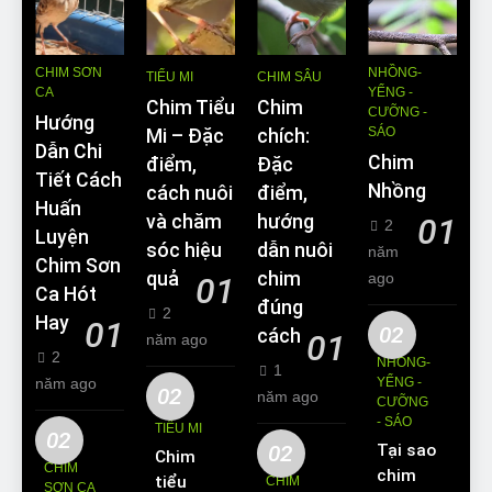
CHIM SƠN
NHỒNG-
TIỂU MI
CHIM SÂU
CA
YỂNG -
Chim Tiểu
Chim
CƯỠNG -
Hướng
SÁO
Mi – Đặc
chích:
Dẫn Chi
Chim
điểm,
Đặc
Tiết Cách
Nhồng
cách nuôi
điểm,
Huấn
và chăm
hướng
01
2
Luyện
sóc hiệu
dẫn nuôi
năm
Chim Sơn
quả
chim
ago
01
Ca Hót
đúng
2
Hay
01
02
cách
01
năm ago
2
NHỒNG-
1
năm ago
YỂNG -
02
năm ago
CƯỠNG
- SÁO
TIỂU MI
02
02
Tại sao
Chim
CHIM
chim
tiểu mi
CHIM
SƠN CA