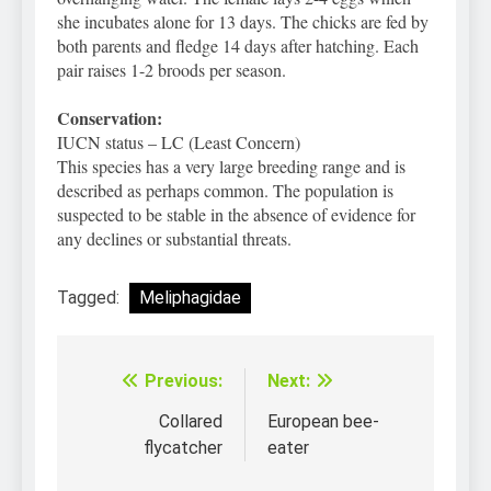
she incubates alone for 13 days. The chicks are fed by
both parents and fledge 14 days after hatching. Each
pair raises 1-2 broods per season.
Conservation:
IUCN status – LC (Least Concern)
This species has a very large breeding range and is
described as perhaps common. The population is
suspected to be stable in the absence of evidence for
any declines or substantial threats.
Tagged:
Meliphagidae
Previous:
Next:
Điều
hướng
Collared
European bee-
flycatcher
eater
bài