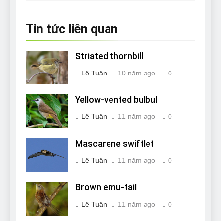
viết
Tin tức liên quan
Striated thornbill
Lê Tuân
10 năm ago
0
Yellow-vented bulbul
Lê Tuân
11 năm ago
0
Mascarene swiftlet
Lê Tuân
11 năm ago
0
Brown emu-tail
Lê Tuân
11 năm ago
0