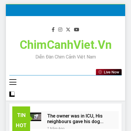
Skip
to
content
ChimCanhViet.Vn
Diễn Đàn Chim Cảnh Việt Nam
Live Now
TIN
The owner was in ICU, His
neighbours gave his dog
HOT
away!
7 Năm Ago