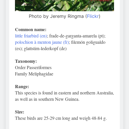
Photo by Jeremy Ringma (
Flickr
)
Common name:
little friarbird (en)
; frade-de-garganta-amarela (pt);
polochion à menton jaune (fr)
; filemón goligualdo
(es); glattstirn-lederkopf (de)
Taxonomy:
Order Passeriformes
Family Meliphagidae
Range:
This species is found in eastern and northern Australia,
as well as in southern New Guinea.
Size:
These birds are 25-29 cm long and weigh 48-84 g.