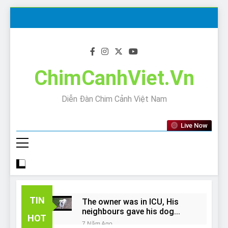
Skip
to
content
ChimCanhViet.Vn
Diễn Đàn Chim Cảnh Việt Nam
Live Now
TIN
The owner was in ICU, His
neighbours gave his dog
HOT
away!
7 Năm Ago