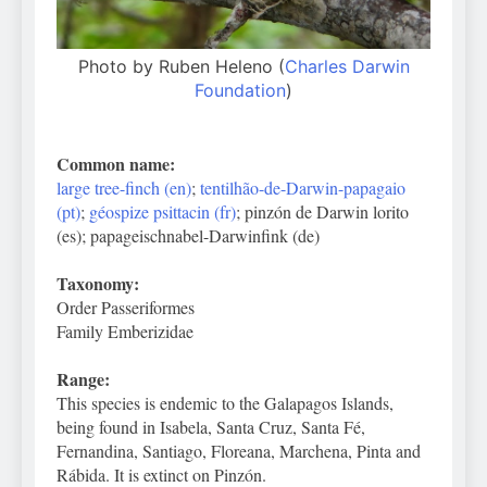
Photo by Ruben Heleno (
Charles Darwin
Foundation
)
Common name:
large tree-finch (en)
;
tentilhão-de-Darwin-papagaio
(pt)
;
géospize psittacin (fr)
; pinzón de Darwin lorito
(es); papageischnabel-Darwinfink (de)
Taxonomy:
Order Passeriformes
Family Emberizidae
Range:
This species is endemic to the Galapagos Islands,
being found in Isabela, Santa Cruz, Santa Fé,
Fernandina, Santiago, Floreana, Marchena, Pinta and
Rábida. It is extinct on Pinzón.