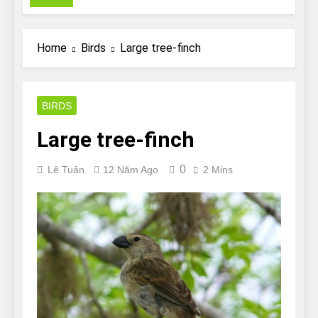
Pit Bull rescue story
7 Năm Ago
Why Do Bulldogs Snore?
Home
Birds
Large tree-finch
And How to Minimize It!
7 Năm Ago
Are Bulldogs Lazy? Not as
much as you think and here’s
BIRDS
why!
7 Năm Ago
Large tree-finch
Do Bulldogs Fart? Yes! And
How to Stop It!
0
Lê Tuân
12 Năm Ago
2 Mins
7 Năm Ago
The Ultimate Guide to What
Bulldogs Can (and can’t) Eat
7 Năm Ago
Bulldog Anal Gland Problem
and How to Treat It
7 Năm Ago
Can Bulldogs Run Long
Distances?
7 Năm Ago