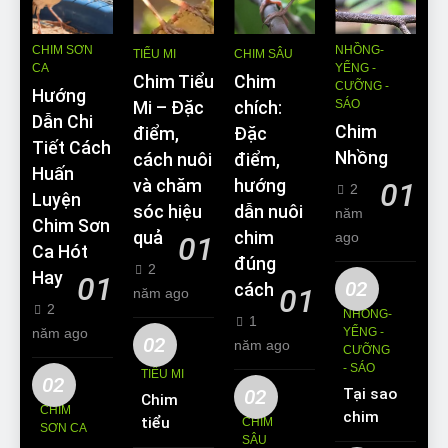
CHIM SƠN
NHỒNG-
TIỂU MI
CHIM SÂU
CA
YỂNG -
Chim Tiểu
Chim
CƯỠNG -
Hướng
SÁO
Mi – Đặc
chích:
Dẫn Chi
Chim
điểm,
Đặc
Tiết Cách
Nhồng
cách nuôi
điểm,
Huấn
và chăm
hướng
01
2
Luyện
sóc hiệu
dẫn nuôi
năm
Chim Sơn
quả
chim
ago
01
Ca Hót
đúng
2
Hay
01
02
cách
01
năm ago
2
NHỒNG-
1
năm ago
YỂNG -
02
năm ago
CƯỠNG
- SÁO
TIỂU MI
02
02
Tại sao
Chim
CHIM
chim
tiểu mi
CHIM
SƠN CA
Sáo lại
SÂU
ăn gì?