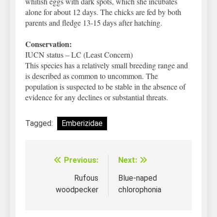
whitish eggs with dark spots, which she incubates
alone for about 12 days. The chicks are fed by both
parents and fledge 13-15 days after hatching.
Conservation:
IUCN status – LC (Least Concern)
This species has a relatively small breeding range and
is described as common to uncommon. The
population is suspected to be stable in the absence of
evidence for any declines or substantial threats.
Tagged:
Emberizidae
Previous:
Next:
Điều
hướng
Rufous
Blue-naped
woodpecker
chlorophonia
bài
viết