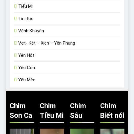
Tiểu Mi
Tin Tức
Vành Khuyên
Vẹt- Két – Xích – Yến Phụng
Yến Hót
Yêu Con
Yêu Mèo
Chim
Chim
Chim
Chim
Sơn Ca
Tiều Mi
Sâu
Biết nói