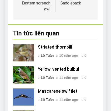
hướng
Eastern screech
Saddleback
owl
bài
viết
Tin tức liên quan
Striated thornbill
Lê Tuân
10 năm ago
0
Yellow-vented bulbul
Lê Tuân
11 năm ago
0
Mascarene swiftlet
Lê Tuân
11 năm ago
0