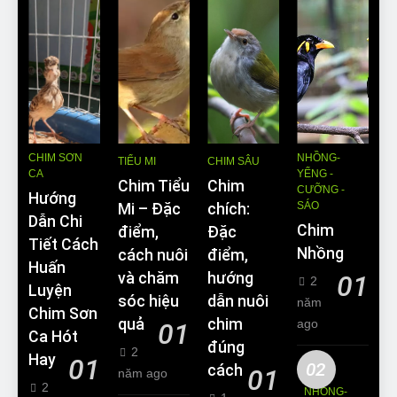
CHIM SƠN
NHỒNG-
TIỂU MI
CHIM SÂU
CA
YỂNG -
Chim Tiểu
Chim
CƯỠNG -
Hướng
SÁO
Mi – Đặc
chích:
Dẫn Chi
Chim
điểm,
Đặc
Tiết Cách
Nhồng
cách nuôi
điểm,
Huấn
và chăm
hướng
01
2
Luyện
sóc hiệu
dẫn nuôi
năm
Chim Sơn
quả
chim
ago
01
Ca Hót
đúng
2
Hay
01
02
cách
01
năm ago
2
NHỒNG-