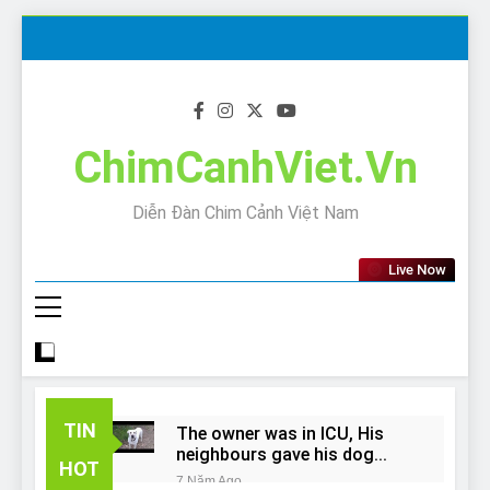
Skip
to
content
ChimCanhViet.Vn
Diễn Đàn Chim Cảnh Việt Nam
Live Now
TIN
The owner was in ICU, His
neighbours gave his dog
HOT
away!
7 Năm Ago