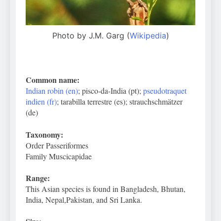
Photo by J.M. Garg (
Wikipedia
)
Common name:
Indian robin (en)
; pisco-da-India (pt);
pseudotraquet
indien (fr)
; tarabilla terrestre (es); strauchschmätzer
(de)
Taxonomy:
Order Passeriformes
Family Muscicapidae
Range:
This Asian species is found in Bangladesh, Bhutan,
India, Nepal,Pakistan, and Sri Lanka.