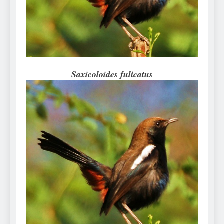
Can Bulldogs Play Fetch?
And How to Train Them!
7 Năm Ago
How Often Do I Need to
Groom My Bulldog
7 Năm Ago
Saxicoloides fulicatus