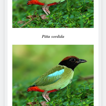
Can Bulldogs Play Fetch?
And How to Train Them!
7 Năm Ago
How Often Do I Need to
Groom My Bulldog
7 Năm Ago
Pitta sordida