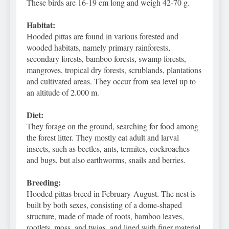
These birds are 16-19 cm long and weigh 42-70 g.
Habitat:
Hooded pittas are found in various forested and
wooded habitats, namely primary rainforests,
secondary forests, bamboo forests, swamp forests,
mangroves, tropical dry forests, scrublands, plantations
and cultivated areas. They occur from sea level up to
an altitude of 2.000 m.
Diet:
They forage on the ground, searching for food among
the forest litter. They mostly eat adult and larval
insects, such as beetles, ants, termites, cockroaches
and bugs, but also earthworms, snails and berries.
Breeding:
Hooded pittas breed in February-August. The nest is
built by both sexes, consisting of a dome-shaped
structure, made of made of roots, bamboo leaves,
rootlets, moss, and twigs, and lined with finer material.