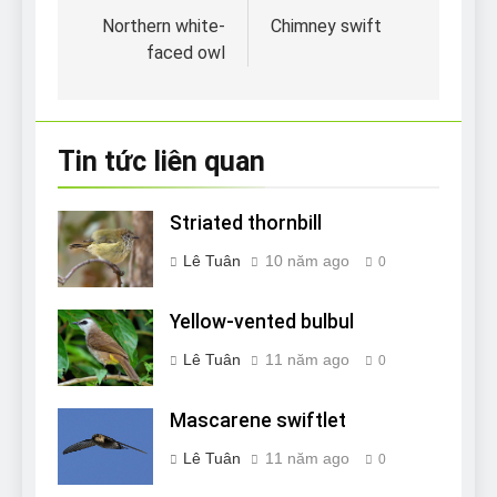
hướng
Northern white-
Chimney swift
faced owl
bài
viết
Tin tức liên quan
Striated thornbill
Lê Tuân
10 năm ago
0
Yellow-vented bulbul
Lê Tuân
11 năm ago
0
Mascarene swiftlet
Lê Tuân
11 năm ago
0