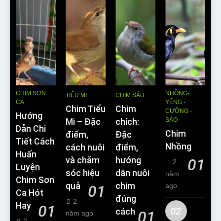
CHIM SƠN
NHỒNG-
TIỂU MI
CHIM SÂU
CA
YỂNG -
Chim Tiểu
Chim
CƯỠNG -
Hướng
SÁO
Mi – Đặc
chích:
Dẫn Chi
Chim
điểm,
Đặc
Tiết Cách
Nhồng
cách nuôi
điểm,
Huấn
và chăm
hướng
01
2
Luyện
sóc hiệu
dẫn nuôi
năm
Chim Sơn
quả
chim
ago
01
Ca Hót
đúng
2
Hay
01
02
cách
01
năm ago
2