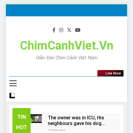
Skip
to
content
ChimCanhViet.Vn
Diễn Đàn Chim Cảnh Việt Nam
Live Now
TIN
The owner was in ICU, His
neighbours gave his dog
HOT
away!
7 Năm Ago