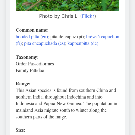
Photo by Chris Li (
Flickr
)
Common name:
hooded pitta (en)
; pita-de-capuz (pt);
brève à capuchon
(fr)
;
pita encapuchada (es)
;
kappenpitta (de)
Taxonomy:
Order Passeriformes
Family Pittidae
Range:
This Asian species is found from southern China and
northern India, throughout Indochina and into
Indonesia and Papua-New Guinea. The population in
mainland Asia migrate south to winter along the
southern parts of the range.
Size: