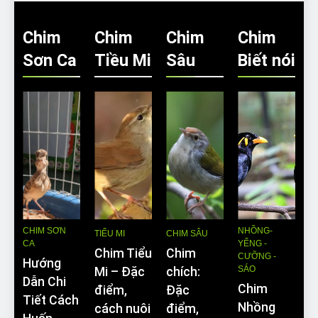
Chim
Chim
Chim
Chim
Sơn Ca
Tiều Mi
Sâu
Biết nói
CHIM SƠN
NHỒNG-
TIỂU MI
CHIM SÂU
CA
YỂNG -
Chim Tiểu
Chim
CƯỠNG -
Hướng
SÁO
Mi – Đặc
chích:
Dẫn Chi
Chim
điểm,
Đặc
Tiết Cách
Nhồng
cách nuôi
điểm,