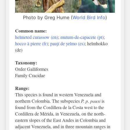
Photo by Greg Hume (
World Bird Info
)
Common name:
helmeted curassow (en)
;
mutum-de-capacete (pt)
;
hocco à pierre (fr)
;
paují de yelmo (es)
; helmhokko
(de)
Taxonomy:
Order Galliformes
Family Cracidae
Range:
This species is found in western Venezuela and
northern Colombia. The subspecies
P. p. pauxi
is
found from the Cordillera de la Costa west to the
Cordillera de Mérida, in Venezuela, on the north-
eastern slopes of the East Andes in Colombia and
adjacent Venezuela, and in three mountain ranges in