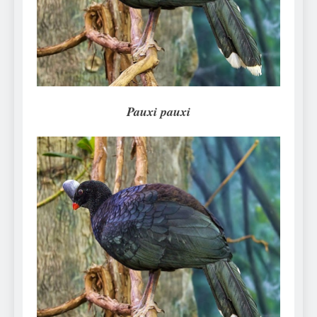
Can Bulldogs Play Fetch?
And How to Train Them!
7 Năm Ago
How Often Do I Need to
Groom My Bulldog
7 Năm Ago
Pauxi pauxi