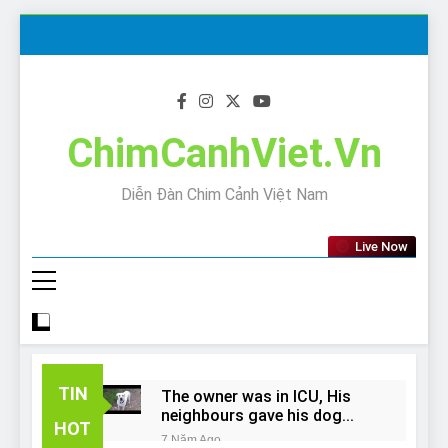
Skip
to
content
ChimCanhViet.Vn
Diễn Đàn Chim Cảnh Việt Nam
Live Now
TIN
The owner was in ICU, His
neighbours gave his dog
HOT
away!
7 Năm Ago