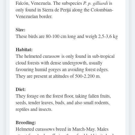
Falcón, Venezuela. The subspecies
P. p. gilliardi
is
only found in Sierra de Perijá along the Colombian-
Venezuelan border.
Size:
These birds are 80-100 cm long and weigh 2,5-3,6 kg
Habitat:
The helmeted curassow is only found in sub-tropical
cloud forests with dense undergrowth, usually
favouring humid gorges an avoiding forest edges.
They are present at altitudes of 500-2.200 m.
Diet:
They forage on the forest floor, taking fallen fruits,
seeds, tender leaves, buds, and also small rodents,
reptiles and insects.
Breeding:
Helmeted curassows breed in March-May. Males