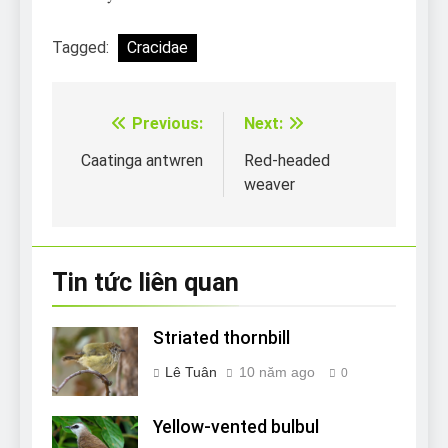
Tagged:
Cracidae
Previous:
Next:
Điều
hướng
Caatinga antwren
Red-headed
weaver
bài
viết
Tin tức liên quan
Striated thornbill
Lê Tuân
10 năm ago
0
Yellow-vented bulbul