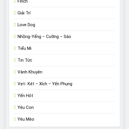
Finch
Giải Trí
Love Dog
Nhồng-Yểng – Cưỡng – Sáo
Tiểu Mi
Tin Tức
Vành Khuyên
Vẹt- Két – Xích – Yến Phụng
Yến Hót
Yêu Con
Yêu Mèo