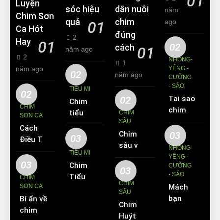
01
Luyện
sóc hiệu
dẫn nuôi
năm
Chim Sơn
quả
chim
ago
01
Ca Hót
đúng
2
Hay
01
02
cách
01
năm ago
2
NHỒNG-
1
năm ago
YỂNG -
02
năm ago
CƯỠNG
- SÁO
TIỂU MI
02
02
Tại sao
Chim
CHIM
chim
tiểu mi
CHIM
SƠN CA
Sáo lại
SÂU
ăn gì?
Cách
được
Chim
03
Kinh
03
Điều Trị
yêu
sâu và
nghiệm
NHỒNG-
Hiệu
TIỂU MI
thích
những
YỂNG -
nuôi
Quả
03
Chim
nuôi
CƯỠNG
thông
chim
03
Các
- SÁO
Tiểu Mi
làm thú
CHIM
tin cơ
tiểu mi
CHIM
Bệnh
SƠN CA
Mách
ăn gì?
cưng?
bản về
cần
SÂU
Thường
bạn
Bí ẩn về
Hót
loài
biết
Chim
Gặp Ở
cách
chim
hay
chim
Huýt
Chim