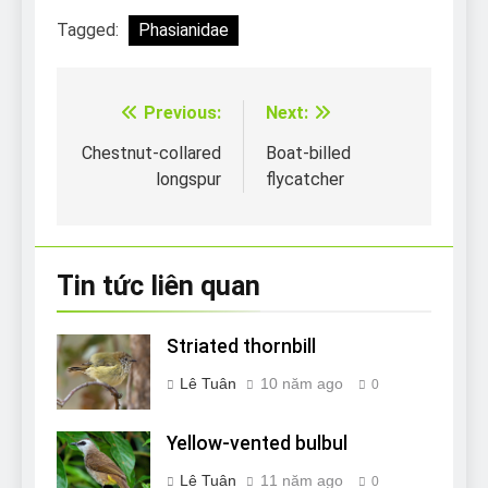
Tagged:
Phasianidae
Previous:
Next:
Điều
hướng
Chestnut-collared
Boat-billed
longspur
flycatcher
bài
viết
Tin tức liên quan
Striated thornbill
Lê Tuân
10 năm ago
0
Yellow-vented bulbul
Lê Tuân
11 năm ago
0