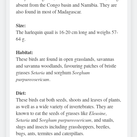
absent from the Congo basin and Namibia. They are
also found in most of Madagascar.
Size:
The harlequin quail is 16-20 cm long and weighs 57-
64 g.
Habitat:
These birds are found in open grasslands, savannas
and savanna woodlands, favouring patches of bristle
grasses
Setaria
and sorghum
Sorghum
purpureosericum
.
Diet:
These birds eat both seeds, shoots and leaves of plants,
as well as a wide variety of invertebrates. They are
known to eat the seeds of grasses like
Eleusine
,
Setaria
and
Sorghum purpureosericum
, and snails,
slugs and insects including grasshoppers, beetles,
bugs, ants, termites and caterpillars.