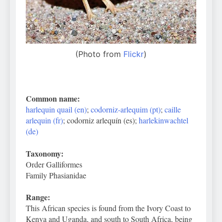
(Photo from
Flickr
)
Common name:
harlequin quail (en)
;
codorniz-arlequim (pt)
;
caille
arlequin (fr)
; codorniz arlequín (es);
harlekinwachtel
(de)
Taxonomy:
Order Galliformes
Family Phasianidae
Range:
This African species is found from the Ivory Coast to
Kenya and Uganda, and south to South Africa, being