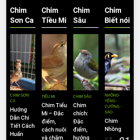
Chim
Chim
Chim
Chim
Sơn Ca
Tiều Mi
Sâu
Biết nói
CHIM SƠN
NHỒNG-
TIỂU MI
CHIM SÂU
CA
YỂNG -
Chim Tiểu
Chim
CƯỠNG -
Hướng
SÁO
Mi – Đặc
chích:
Dẫn Chi
Chim
điểm,
Đặc
Tiết Cách
Nhồng
cách nuôi
điểm,
Huấn
và chăm
hướng
2