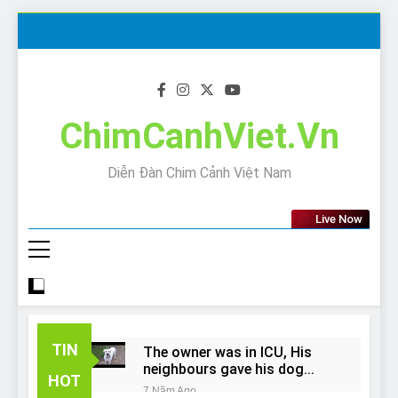
Skip
to
content
ChimCanhViet.Vn
Diễn Đàn Chim Cảnh Việt Nam
Live Now
TIN
The owner was in ICU, His
neighbours gave his dog
HOT
away!
7 Năm Ago