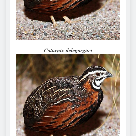
Can Bulldogs Play Fetch?
And How to Train Them!
7 Năm Ago
How Often Do I Need to
Groom My Bulldog
7 Năm Ago
Coturnix delegorguei