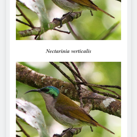
Can Bulldogs Play Fetch?
And How to Train Them!
7 Năm Ago
How Often Do I Need to
Groom My Bulldog
7 Năm Ago
Nectarinia verticalis