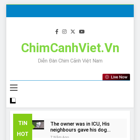
Skip
to
content
ChimCanhViet.Vn
Diễn Đàn Chim Cảnh Việt Nam
Live Now
TIN
The owner was in ICU, His
neighbours gave his dog
HOT
away!
7 Năm Ago