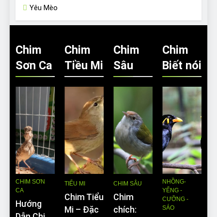
Yêu Mèo
Chim
Chim
Chim
Chim
Sơn Ca
Tiều Mi
Sâu
Biết nói
CHIM SƠN
NHỒNG-
TIỂU MI
CHIM SÂU
CA
YỂNG -
Chim Tiểu
Chim
CƯỠNG -
Hướng
SÁO
Mi – Đặc
chích:
Dẫn Chi