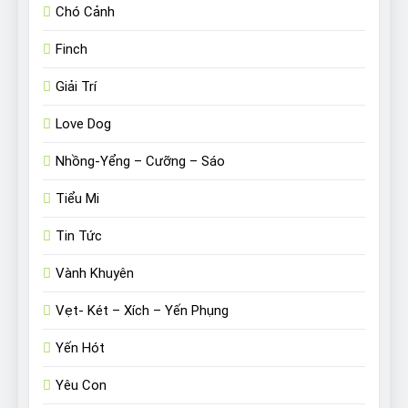
Chó Cảnh
Finch
Giải Trí
Love Dog
Nhồng-Yểng – Cưỡng – Sáo
Tiểu Mi
Tin Tức
Vành Khuyên
Vẹt- Két – Xích – Yến Phụng
Yến Hót
Yêu Con