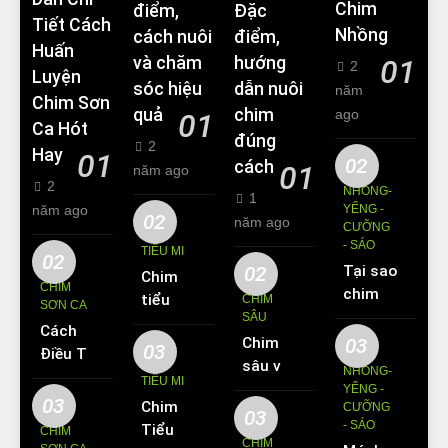
Chim
điểm,
Đặc
Tiết Cách
Nhồng
cách nuôi
điểm,
Huấn
và chăm
hướng
01
2
Luyện
sóc hiệu
dẫn nuôi
năm
Chim Sơn
quả
chim
ago
01
Ca Hót
đúng
2
Hay
01
02
cách
01
năm ago
2
NHỒNG-
1
năm ago
YỂNG -
02
năm ago
CƯỠNG
- SÁO
TIỂU MI
02
02
Tại sao
Chim
CHIM
chim
tiểu mi
CHIM
SƠN CA
Sáo lại
SÂU
ăn gì?
Cách
được
Chim
03
Kinh
03
Điều Trị
yêu
sâu và
nghiệm
NHỒNG-
Hiệu
TIỂU MI
thích
những
YỂNG -
nuôi
Quả
03
Chim
nuôi
CƯỠNG
thông
chim
03
Các
- SÁO
Tiểu Mi
làm thú
CHIM
tin cơ
tiểu mi
CHIM
Bệnh