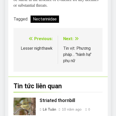
or substantial threats.
Tagged:
Nectariniidae
Previous:
Next:
Điều
hướng
Lesser nighthawk
Tin vịt: Phương
pháp… "hành hạ"
bài
phụ nữ
viết
Tin tức liên quan
Striated thornbill
Lê Tuân
10 năm ago
0