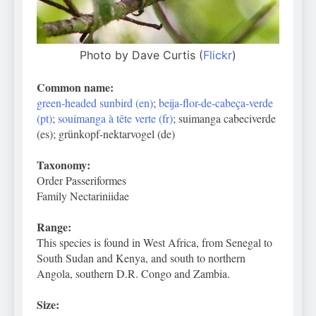
Photo by Dave Curtis (
Flickr
)
Common name:
green-headed sunbird (en)
;
beija-flor-de-cabeça-verde
(pt)
;
souimanga à tête verte (fr)
; suimanga cabeciverde
(es); grünkopf-nektarvogel (de)
Taxonomy:
Order Passeriformes
Family Nectariniidae
Range:
This species is found in West Africa, from Senegal to
South Sudan and Kenya, and south to northern
Angola, southern D.R. Congo and Zambia.
Size: