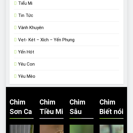
Tiểu Mi
Tin Tức
Vành Khuyên
Vẹt- Két – Xích – Yến Phụng
Yến Hót
Yêu Con
Yêu Mèo
Chim
Chim
Chim
Chim
Sơn Ca
Tiều Mi
Sâu
Biết nói