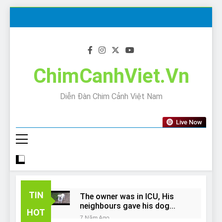
Skip
to
content
ChimCanhViet.Vn
Diễn Đàn Chim Cảnh Việt Nam
Live Now
TIN
The owner was in ICU, His
neighbours gave his dog
HOT
away!
7 Năm Ago