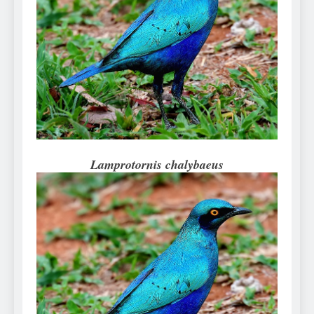
Can Bulldogs Play Fetch?
And How to Train Them!
7 Năm Ago
How Often Do I Need to
Groom My Bulldog
7 Năm Ago
Lamprotornis chalybaeus