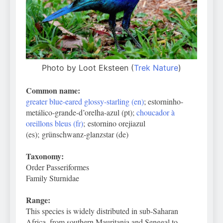
Photo by Loot Eksteen (
Trek Nature
)
Common name:
greater blue-eared glossy-starling (en)
; estorninho-
metálico-grande-d’orelha-azul (pt);
choucador à
oreillons bleus (fr)
; estornino orejiazul
(es); grünschwanz-glanzstar (de)
Taxonomy:
Order Passeriformes
Family Sturnidae
Range:
This species is widely distributed in sub-Saharan
Africa, from southern Mauritania and Senegal to