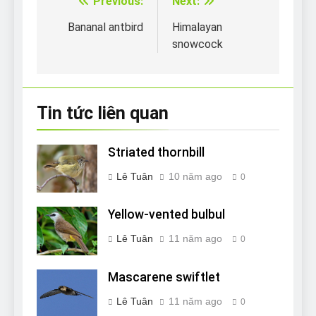
Previous:
Next:
Điều
hướng
Bananal antbird
Himalayan
snowcock
bài
viết
Tin tức liên quan
Striated thornbill
Lê Tuân
10 năm ago
0
Yellow-vented bulbul
Lê Tuân
11 năm ago
0
Mascarene swiftlet
Lê Tuân
11 năm ago
0