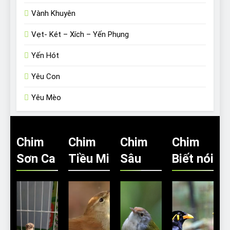
Vành Khuyên
Vẹt- Két – Xích – Yến Phụng
Yến Hót
Yêu Con
Yêu Mèo
Chim
Chim
Chim
Chim
Sơn Ca
Tiều Mi
Sâu
Biết nói