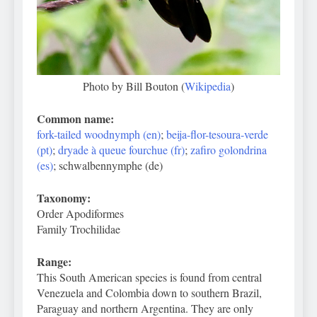
Photo by Bill Bouton (
Wikipedia
)
Common name:
fork-tailed woodnymph (en)
;
beija-flor-tesoura-verde
(pt)
;
dryade à queue fourchue (fr)
;
zafiro golondrina
(es)
; schwalbennymphe (de)
Taxonomy:
Order Apodiformes
Family Trochilidae
Range:
This South American species is found from central
Venezuela and Colombia down to southern Brazil,
Paraguay and northern Argentina. They are only