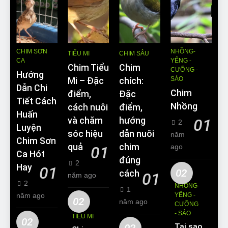
CHIM SƠN
NHỒNG-
TIỂU MI
CHIM SÂU
CA
YỂNG -
Chim Tiểu
Chim
CƯỠNG -
Hướng
SÁO
Mi – Đặc
chích:
Dẫn Chi
Chim
điểm,
Đặc
Tiết Cách
Nhồng
cách nuôi
điểm,
Huấn
và chăm
hướng
01
2
Luyện
sóc hiệu
dẫn nuôi
năm
Chim Sơn
quả
chim
ago
01
Ca Hót
đúng
2
Hay
01
02
cách
01
năm ago
2
NHỒNG-
1
năm ago
YỂNG -
02
năm ago
CƯỠNG
- SÁO
TIỂU MI
02
02
Tại sao