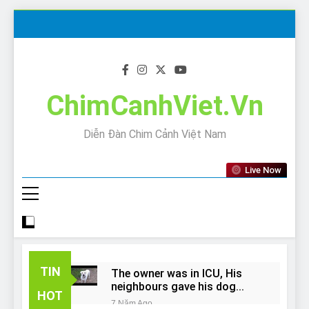
Skip
to
content
ChimCanhViet.Vn
Diễn Đàn Chim Cảnh Việt Nam
Live Now
TIN
The owner was in ICU, His
neighbours gave his dog
HOT
away!
7 Năm Ago