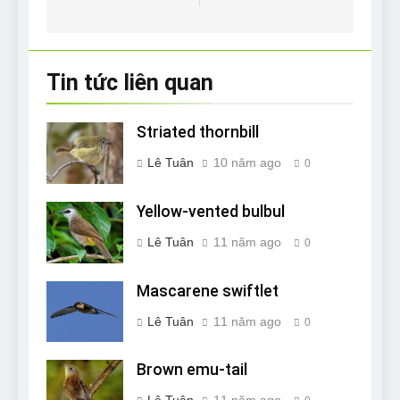
bài
viết
Tin tức liên quan
Striated thornbill
Lê Tuân
10 năm ago
0
Yellow-vented bulbul
Lê Tuân
11 năm ago
0
Mascarene swiftlet
Lê Tuân
11 năm ago
0
Brown emu-tail