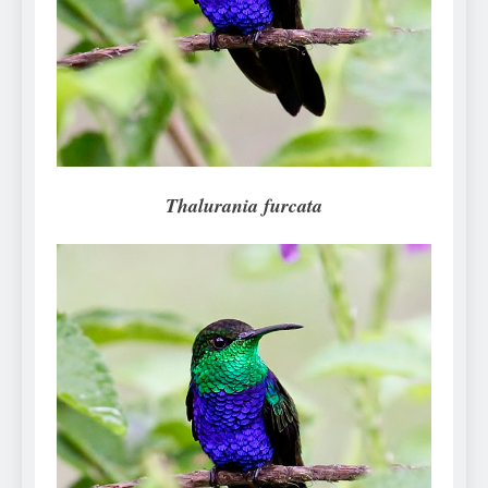
Can Bulldogs Play Fetch?
And How to Train Them!
7 Năm Ago
How Often Do I Need to
Groom My Bulldog
7 Năm Ago
Thalurania furcata