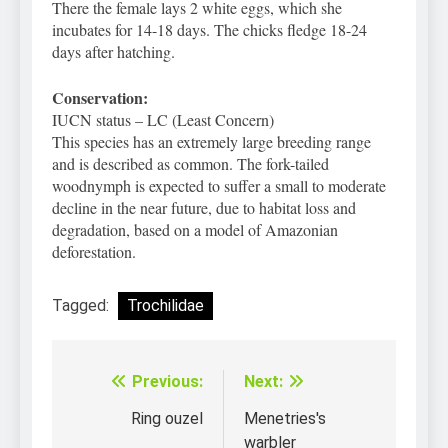
There the female lays 2 white eggs, which she
incubates for 14-18 days. The chicks fledge 18-24
days after hatching.
Conservation:
IUCN status – LC (Least Concern)
This species has an extremely large breeding range
and is described as common. The fork-tailed
woodnymph is expected to suffer a small to moderate
decline in the near future, due to habitat loss and
degradation, based on a model of Amazonian
deforestation.
Tagged:
Trochilidae
Previous:
Next:
Điều
hướng
Ring ouzel
Menetries's
warbler