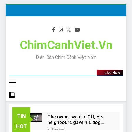
Skip
to
content
ChimCanhViet.Vn
Diễn Đàn Chim Cảnh Việt Nam
Live Now
TIN
The owner was in ICU, His
neighbours gave his dog
HOT
away!
7 Năm Ago