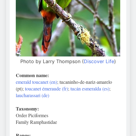
Photo by Larry Thompson (
Discover Life
)
Common name:
emerald toucanet (en)
; tucaninho-de-nariz-amarelo
(pt);
toucanet émeraude (fr)
;
tucán esmeralda (es)
;
laucharassari (de)
Taxonomy:
Order Piciformes
Family Ramphastidae
Range: