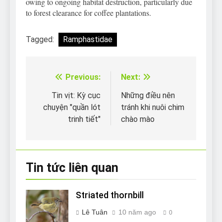
owing to ongoing habitat destruction, particularly due
to forest clearance for coffee plantations.
Tagged:
Ramphastidae
Previous:
Next:
Điều
hướng
Tin vịt: Kỳ cục
Những điều nên
chuyện "quần lót
tránh khi nuôi chim
bài
trinh tiết"
chào mào
viết
Tin tức liên quan
Striated thornbill
Lê Tuân
10 năm ago
0