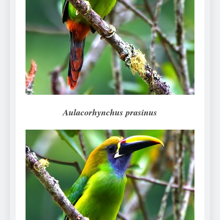
Can Bulldogs Play Fetch?
And How to Train Them!
7 Năm Ago
How Often Do I Need to
Groom My Bulldog
7 Năm Ago
Aulacorhynchus prasinus