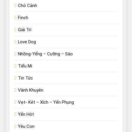
Chó Cảnh
Finch
Giải Trí
Love Dog
Nhồng-Yểng – Cưỡng – Sáo
Tiểu Mi
Tin Tức
Vành Khuyên
Vẹt- Két – Xích – Yến Phụng
Yến Hót
Yêu Con