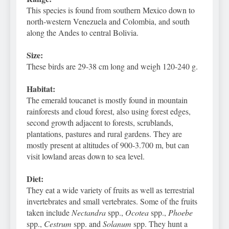
This species is found from southern Mexico down to
north-western Venezuela and Colombia, and south
along the Andes to central Bolivia.
Size:
These birds are 29-38 cm long and weigh 120-240 g.
Habitat:
The emerald toucanet is mostly found in mountain
rainforests and cloud forest, also using forest edges,
second growth adjacent to forests, scrublands,
plantations, pastures and rural gardens. They are
mostly present at altitudes of 900-3.700 m, but can
visit lowland areas down to sea level.
Diet:
They eat a wide variety of fruits as well as terrestrial
invertebrates and small vertebrates. Some of the fruits
taken include
Nectandra
spp.,
Ocotea
spp.,
Phoebe
spp.,
Cestrum
spp. and
Solanum
spp. They hunt a