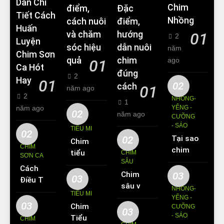
Dẫn Chi
Chim
điểm,
Đặc
Tiết Cách
Nhồng
cách nuôi
điểm,
Huấn
và chăm
hướng
01
2
Luyện
sóc hiệu
dẫn nuôi
năm
Chim Sơn
quả
chim
ago
01
Ca Hót
đúng
2
Hay
01
02
cách
01
năm ago
2
NHỒNG-
1
năm ago
YỂNG -
02
năm ago
CƯỠNG
- SÁO
TIỂU MI
02
02
Tại sao
Chim
CHIM
chim
tiểu mi
CHIM
SƠN CA
Sáo lại
SÂU
ăn gì?
Cách
được
Chim
03
Kinh
03
Điều Trị
yêu
sâu và
nghiệm
NHỒNG-
Hiệu
TIỂU MI
thích
những
YỂNG -
nuôi
Quả
03
Chim
nuôi
CƯỠNG
thông
chim
03
Các
- SÁO
Tiểu Mi
làm thú
CHIM
tin cơ
tiểu mi