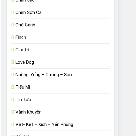
Chim Sâu
Chim Sơn Ca
Chó Cảnh
Finch
Giải Trí
Love Dog
Nhồng-Yểng – Cưỡng – Sáo
Tiểu Mi
Tin Tức
Vành Khuyên
Vẹt- Két – Xích – Yến Phụng