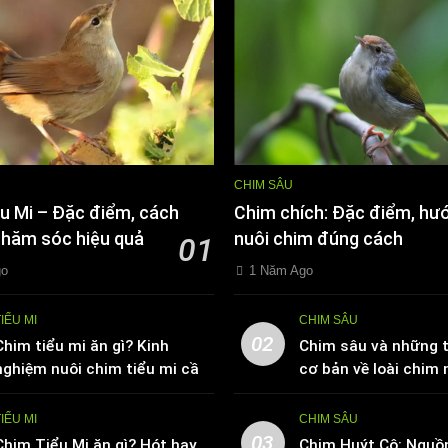
CHIM SÂU
u Mi – Đặc điểm, cách
Chim chích: Đặc điểm, hư
chăm sóc hiệu quả
nuôi chim đúng cách
01
go
1 Năm Ago
TIỂU MI
CHIM SÂU
02
Chim tiểu mi ăn gì? Kinh
Chim sâu và những t
nghiệm nuôi chim tiểu mi cần
cơ bản về loài chim 
biết
TIỂU MI
CHIM SÂU
03
Chim Tiểu Mi ăn gì? Hót hay
Chim Huýt Cô: Nguồ