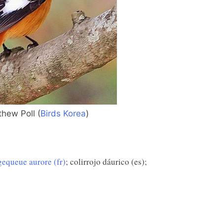
hew Poll (
Birds Korea
)
gequeue aurore (fr)
; colirrojo dáurico (es);