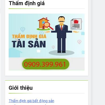
Thẩm định giá
e to What Bulldogs Can (and can’t) Eat
 Run Long Distances?
Do I Need to Groom My Bulldog
Giới thiệu
Thẩm định giá bất động sản