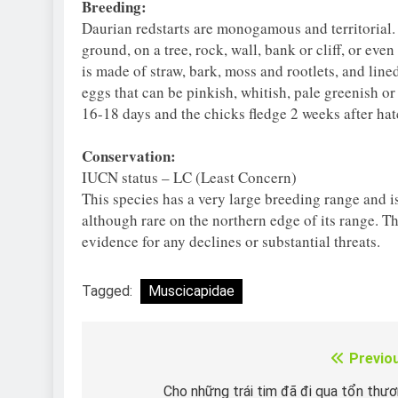
Breeding:
Daurian redstarts are monogamous and territorial
ground, on a tree, rock, wall, bank or cliff, or ev
is made of straw, bark, moss and rootlets, and lined
eggs that can be pinkish, whitish, pale greenish o
16-18 days and the chicks fledge 2 weeks after hat
Conservation:
IUCN status – LC (Least Concern)
This species has a very large breeding range and 
although rare on the northern edge of its range. Th
evidence for any declines or substantial threats.
Tagged:
Muscicapidae
Previo
Điều
hướng
Cho những trái tim đã đi qua tổn thư