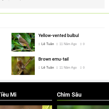
Yellow-vented bulbul
Lê Tuân
11 Năm Ago
0
Brown emu-tail
Lê Tuân
11 Năm Ago
0
iều Mi
Chim Sâu