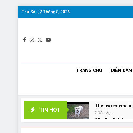
Skip
Thứ Sáu, 7 Tháng 8, 2026
to
content
TRANG CHỦ
DIỄN ĐÀN
The owner was in
TIN HOT
7 Năm Ago
Why Do Bulldogs 
7 Năm Ago