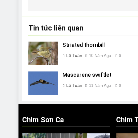
bài
viết
Tin tức liên quan
Striated thornbill
Lê Tuân
10 Năm Ago
0
Mascarene swiftlet
Lê Tuân
11 Năm Ago
0
Chim Sơn Ca
Chim T