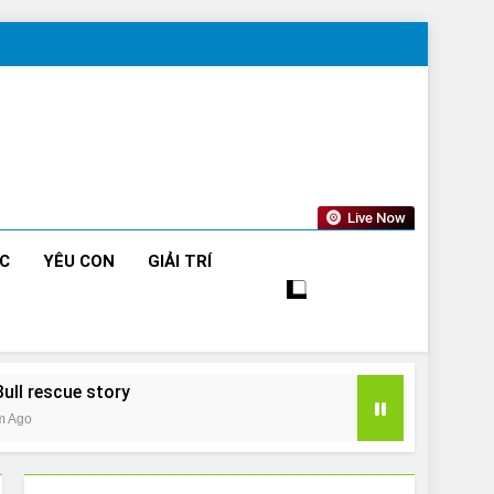
Live Now
ỨC
YÊU CON
GIẢI TRÍ
Bull rescue story
m Ago