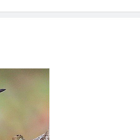
? Not as much as you think and here’s why!
 Yes! And How to Stop It!
The Ultimate Guid
7 Năm Ago
nd Problem and How to Treat It
Can Bulldogs
7 Năm Ago
y Fetch? And How to Train Them!
How Often 
7 Năm Ago