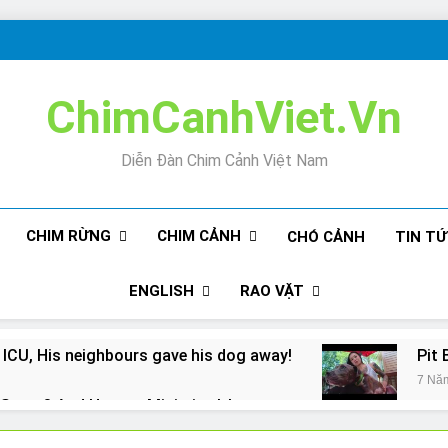
ChimCanhViet.Vn
Diễn Đàn Chim Cảnh Việt Nam
CHIM RỪNG
CHIM CẢNH
CHÓ CẢNH
TIN T
ENGLISH
RAO VẶT
 ICU, His neighbours gave his dog away!
Pit 
7 Nă
Snore? And How to Minimize It!