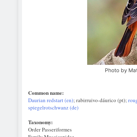
Photo by Mat
Common name:
Daurian redstart (en)
; rabirruivo-dáurico (pt);
rou
spiegelrotschwanz (de)
Taxonomy:
Order Passeriformes
Family Muscicapidae