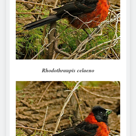
Can Bulldogs Play Fetch?
And How to Train Them!
7 Năm Ago
How Often Do I Need to
Groom My Bulldog
7 Năm Ago
Rhodothraupis celaeno