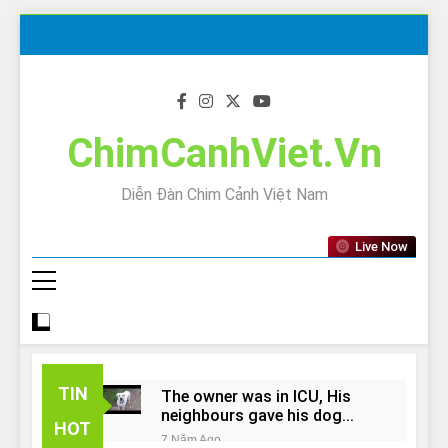
Skip
to
content
ChimCanhViet.Vn
Diễn Đàn Chim Cảnh Việt Nam
Live Now
TIN
The owner was in ICU, His
neighbours gave his dog
HOT
away!
7 Năm Ago