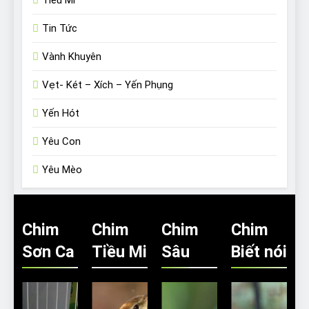
Tiểu Mi
Tin Tức
Vành Khuyên
Vẹt- Két – Xích – Yến Phụng
Yến Hót
Yêu Con
Yêu Mèo
Chim
Chim
Chim
Chim
Sơn Ca
Tiều Mi
Sâu
Biết nói