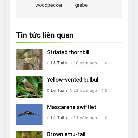
woodpecker
grebe
bài
viết
Tin tức liên quan
Striated thornbill
Lê Tuân
10 năm ago
0
Yellow-vented bulbul
Lê Tuân
11 năm ago
0
Mascarene swiftlet
Lê Tuân
11 năm ago
0
Brown emu-tail