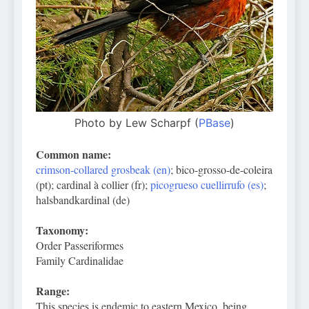
Photo by Lew Scharpf (
PBase
)
Common name:
crimson-collared grosbeak (en)
; bico-grosso-de-coleira
(pt); cardinal à collier (fr);
picogrueso cuellirrufo (es)
;
halsbandkardinal (de)
Taxonomy:
Order Passeriformes
Family Cardinalidae
Range:
This species is endemic to eastern Mexico, being