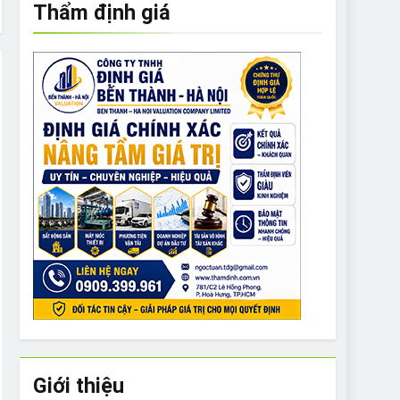
Thẩm định giá
e to What Bulldogs Can (and can’t) Eat
 Run Long Distances?
Do I Need to Groom My Bulldog
Giới thiệu