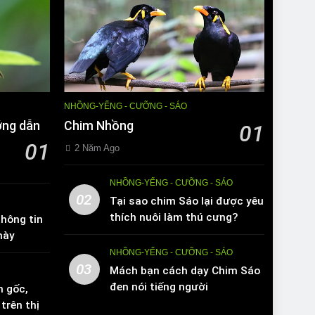
NHỒNG-YỂNG - CƯỠNG - SÁO
ớng dẫn
Chim Nhồng
01
01
2 Năm Ago
NHỒNG-YỂNG - CƯỠNG - SÁO
02
Tại sao chim Sáo lại được yêu
thích nuôi làm thú cưng?
hông tin
này
NHỒNG-YỂNG - CƯỠNG - SÁO
03
Mách bạn cách dạy Chim Sáo
đen nói tiếng người
n gốc,
trên thị