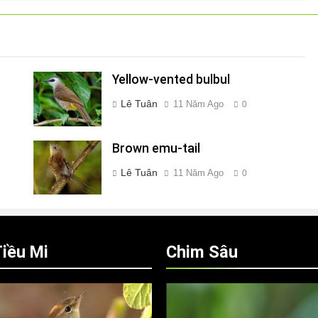
Yellow-vented bulbul
Lê Tuân
11 Năm Ago
0
Brown emu-tail
Lê Tuân
11 Năm Ago
0
iều Mi
Chim Sâu