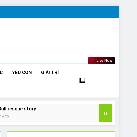
Live Now
ỨC
YÊU CON
GIẢI TRÍ
Bull rescue story
m Ago