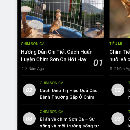
CHIM SƠN CA
TIỂU MI
Hướng Dẫn Chi Tiết Cách Huấn
Chim Tiể
Luyện Chim Sơn Ca Hót Hay
nuôi và 
01
2 Năm Ago
2 Năm A
CHIM SƠN CA
02
02
Cách Điều Trị Hiệu Quả Các
Bệnh Thường Gặp Ở Chim
Sơn Ca
CHIM SƠN CA
03
03
Bí ẩn về chim Sơn Ca – Sự
sống và môi trường sống tự