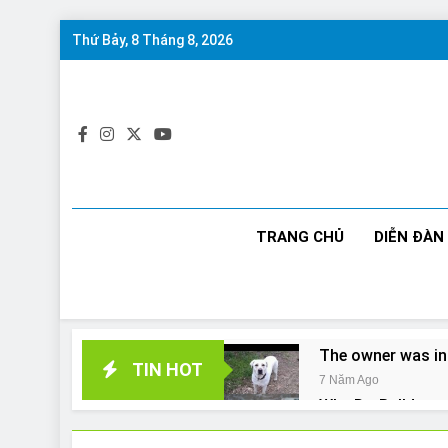
Skip
Thứ Bảy, 8 Tháng 8, 2026
to
content
TRANG CHỦ
DIỄN ĐÀN
The owner was in
TIN HOT
7 Năm Ago
Why Do Bulldogs 
7 Năm Ago