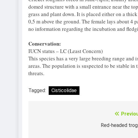
domed structure with a small entrance near the top
grass and plant down. It is placed either on a thic
0,5 m above the ground. The female lays about 4 pa
no information regarding the incubation and fledg
Conservation:
IUCN status – LC (Least Concern)
This species has a very large breeding range and
areas. The population is suspected to be stable in 
threats.
Tagged:
Cisticolidae
Previo
Điều
hướng
Red-headed trog
bài