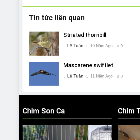
viết
Tin tức liên quan
Striated thornbill
Lê Tuân
10 Năm Ago
0
Mascarene swiftlet
Lê Tuân
11 Năm Ago
0
Chim Sơn Ca
Chim T