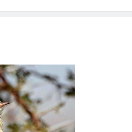
? Not as much as you think and here’s why!
 Yes! And How to Stop It!
The Ultimate Guid
7 Năm Ago
nd Problem and How to Treat It
Can Bulldogs
7 Năm Ago
y Fetch? And How to Train Them!
How Often 
7 Năm Ago