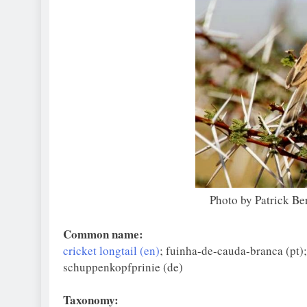
Photo by Patrick Ber
Common name:
cricket longtail (en)
; fuinha-de-cauda-branca (pt); 
schuppenkopfprinie (de)
Taxonomy: