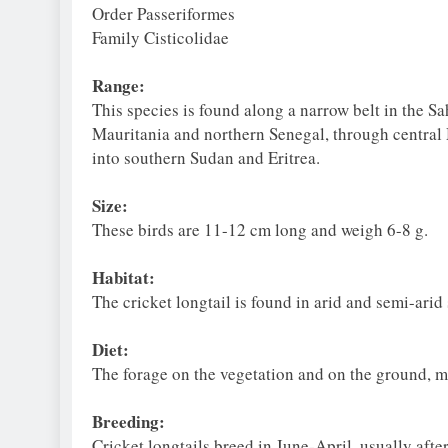
Order Passeriformes
Family Cisticolidae
Range:
This species is found along a narrow belt in the S
Mauritania and northern Senegal, through central 
into southern Sudan and Eritrea.
Size:
These birds are 11-12 cm long and weigh 6-8 g.
Habitat:
The cricket longtail is found in arid and semi-ar
Diet:
The forage on the vegetation and on the ground, ma
Breeding:
Cricket longtails breed in June-April, usually aft