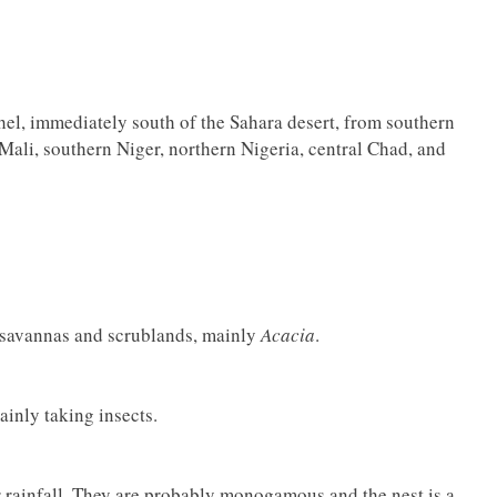
ahel, immediately south of the Sahara desert, from southern
Mali, southern Niger, northern Nigeria, central Chad, and
id savannas and scrublands, mainly
Acacia
.
inly taking insects.
er rainfall. They are probably monogamous and the nest is a