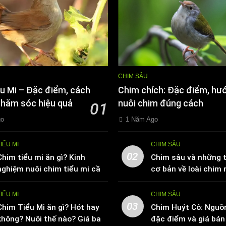
CHIM SÂU
u Mi – Đặc điểm, cách
Chim chích: Đặc điểm, hư
chăm sóc hiệu quả
nuôi chim đúng cách
01
go
1 Năm Ago
TIỂU MI
CHIM SÂU
02
Chim tiểu mi ăn gì? Kinh
Chim sâu và những t
nghiệm nuôi chim tiểu mi cần
cơ bản về loài chim 
biết
TIỂU MI
CHIM SÂU
03
Chim Tiểu Mi ăn gì? Hót hay
Chim Huýt Cô: Nguồ
không? Nuôi thế nào? Giá bao
đặc điểm và giá bán 