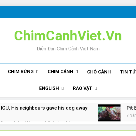
ChimCanhViet.Vn
Diễn Đàn Chim Cảnh Việt Nam
CHIM RỪNG
CHIM CẢNH
CHÓ CẢNH
TIN T
ENGLISH
RAO VẶT
 ICU, His neighbours gave his dog away!
Pit 
7 Nă
Snore? And How to Minimize It!