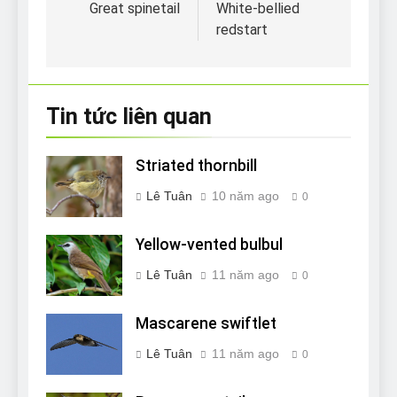
hướng
Great spinetail
White-bellied
redstart
bài
viết
Tin tức liên quan
Striated thornbill
Lê Tuân
10 năm ago
0
Yellow-vented bulbul
Lê Tuân
11 năm ago
0
Mascarene swiftlet
Lê Tuân
11 năm ago
0