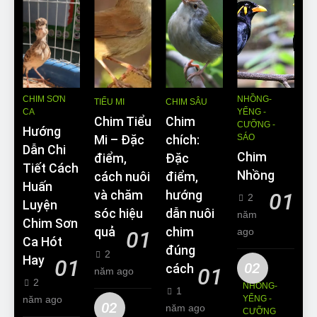
CHIM SƠN
NHỒNG-
TIỂU MI
CHIM SÂU
CA
YỂNG -
Chim Tiểu
Chim
CƯỠNG -
Hướng
SÁO
Mi – Đặc
chích:
Dẫn Chi
Chim
điểm,
Đặc
Tiết Cách
Nhồng
cách nuôi
điểm,
Huấn
và chăm
hướng
01
2
Luyện
sóc hiệu
dẫn nuôi
năm
Chim Sơn
quả
chim
ago
01
Ca Hót
đúng
2
Hay
01
02
cách
01
năm ago
2
NHỒNG-
1
năm ago
YỂNG -
02
năm ago
CƯỠNG