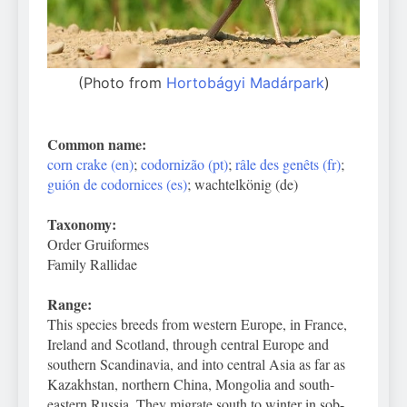
(Photo from
Hortobágyi Madárpark
)
Common name:
corn crake (en)
;
codornizão (pt)
;
râle des genêts (fr)
;
guión de codornices (es)
; wachtelkönig (de)
Taxonomy:
Order Gruiformes
Family Rallidae
Range:
This species breeds from western Europe, in France,
Ireland and Scotland, through central Europe and
southern Scandinavia, and into central Asia as far as
Kazakhstan, northern China, Mongolia and south-
eastern Russia. They migrate south to winter in sob-