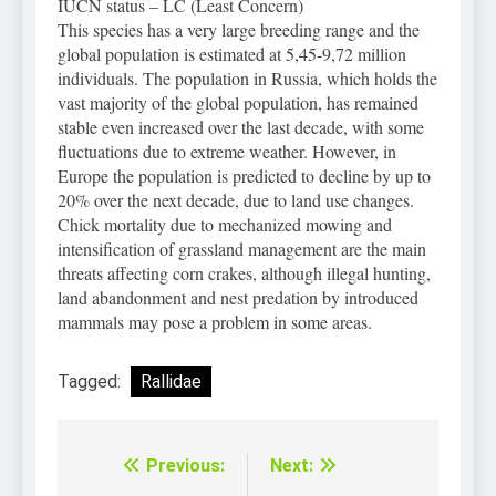
IUCN status – LC (Least Concern)
This species has a very large breeding range and the
global population is estimated at 5,45-9,72 million
individuals. The population in Russia, which holds the
vast majority of the global population, has
remained
stable even increased over the last decade, with some
fluctuations due to extreme weather. However, in
Europe the population is predicted to decline by up to
20% over the next decade, due to land use changes.
Chick mortality due to mechanized mowing and
intensification of grassland management are the main
threats affecting corn crakes, although illegal hunting,
land abandonment and nest predation by introduced
mammals may pose a problem in some areas.
Tagged:
Rallidae
Previous:
Next:
Điều