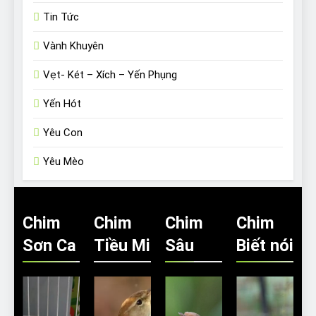
Tin Tức
Vành Khuyên
Vẹt- Két – Xích – Yến Phụng
Yến Hót
Yêu Con
Yêu Mèo
Chim
Chim
Chim
Chim
Sơn Ca
Tiều Mi
Sâu
Biết nói