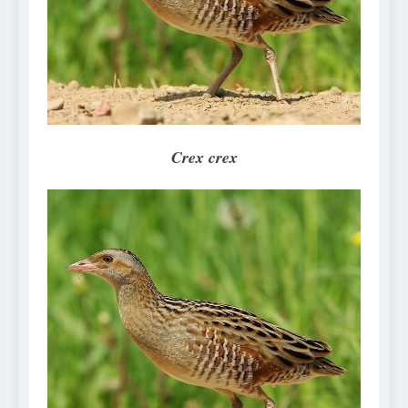
Can Bulldogs Play Fetch?
And How to Train Them!
7 Năm Ago
How Often Do I Need to
Groom My Bulldog
7 Năm Ago
Crex crex