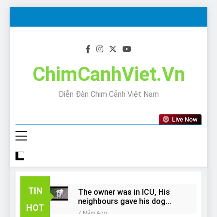
Skip
to
content
ChimCanhViet.Vn
Diễn Đàn Chim Cảnh Việt Nam
Live Now
TIN
The owner was in ICU, His
neighbours gave his dog
HOT
away!
7 Năm Ago