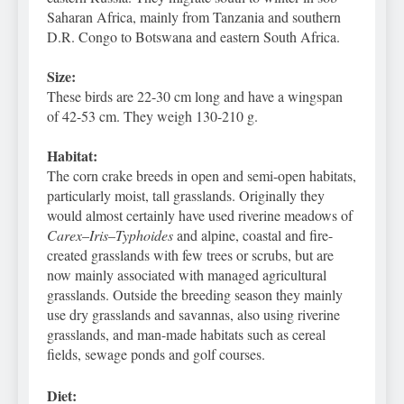
Saharan Africa, mainly from Tanzania and southern
D.R. Congo to Botswana and eastern South Africa.
Size:
These birds are 22-30 cm long and have a wingspan
of 42-53 cm. They weigh 130-210 g.
Habitat:
The corn crake breeds in open and semi-open habitats,
particularly moist, tall grasslands. Originally they
would almost certainly have used riverine meadows of
Carex
–
Iris
–
Typhoides
and alpine, coastal and fire-
created grasslands with few trees or scrubs, but are
now mainly associated with managed agricultural
grasslands. Outside the breeding season they mainly
use dry grasslands and savannas, also using riverine
grasslands, and man-made habitats such as cereal
fields, sewage ponds and golf courses.
Diet: