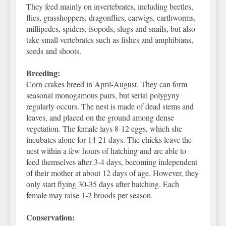
They feed mainly on invertebrates, including beetles,
flies, grasshoppers, dragonflies, earwigs, earthworms,
millipedes, spiders, isopods, slugs and snails, but also
take small vertebrates such as fishes and amphibians,
seeds and shoots.
Breeding:
Corn crakes breed in April-August. They can form
seasonal monogamous pairs, but serial polygyny
regularly occurs. The nest is made of dead stems and
leaves, and placed on the ground among dense
vegetation. The female lays 8-12 eggs, which she
incubates alone for 14-21 days. The chicks leave the
nest within a few hours of hatching and are able to
feed themselves after 3-4 days, becoming independent
of their mother at about 12 days of age. However, they
only start flying 30-35 days after hatching. Each
female may raise 1-2 broods per season.
Conservation: