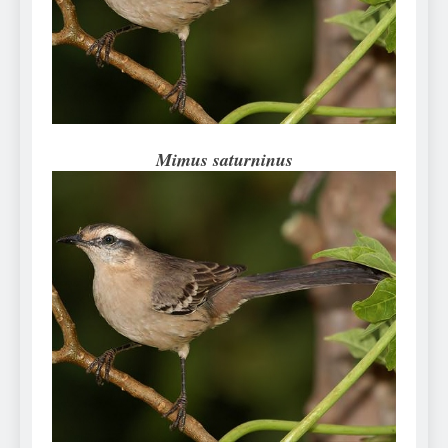
Can Bulldogs Play Fetch?
And How to Train Them!
7 Năm Ago
How Often Do I Need to
Groom My Bulldog
7 Năm Ago
Mimus saturninus