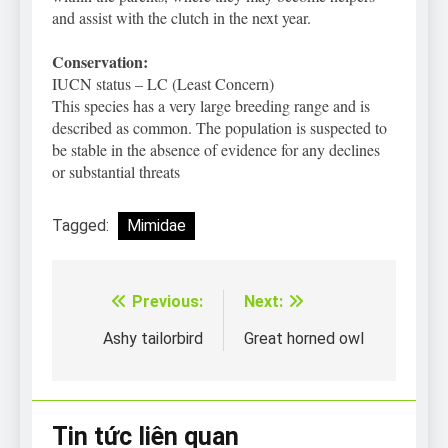
and assist with the clutch in the next year.
Conservation:
IUCN status – LC (Least Concern)
This species has a very large breeding range and is
described as common. The population is suspected to
be stable in the absence of evidence for any declines
or substantial threats
Tagged:
Mimidae
Previous:
Next:
Điều
hướng
Ashy tailorbird
Great horned owl
bài
viết
Tin tức liên quan