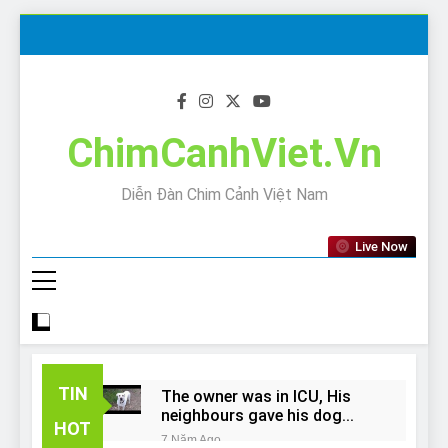
Skip
to
content
ChimCanhViet.Vn
Diễn Đàn Chim Cảnh Việt Nam
Live Now
TIN
The owner was in ICU, His
neighbours gave his dog
HOT
away!
7 Năm Ago