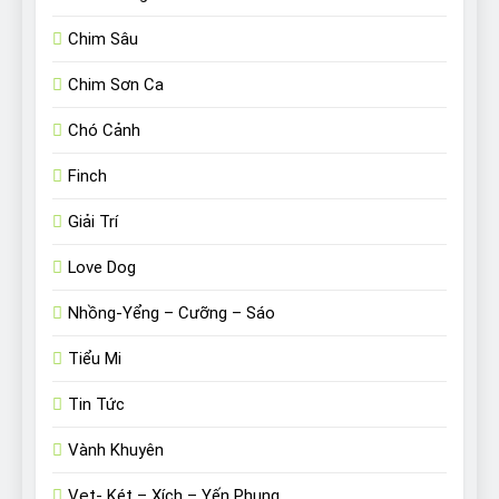
Chim Sâu
Chim Sơn Ca
Chó Cảnh
Finch
Giải Trí
Love Dog
Nhồng-Yểng – Cưỡng – Sáo
Tiểu Mi
Tin Tức
Vành Khuyên
Vẹt- Két – Xích – Yến Phụng