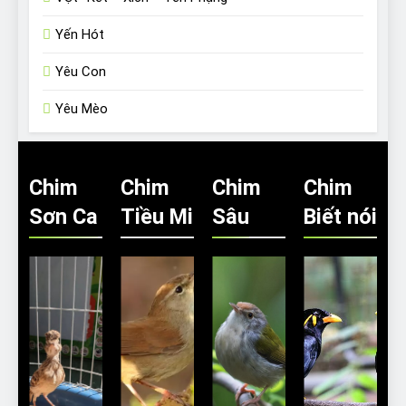
Yến Hót
Yêu Con
Yêu Mèo
Chim
Chim
Chim
Chim
Sơn Ca
Tiều Mi
Sâu
Biết nói