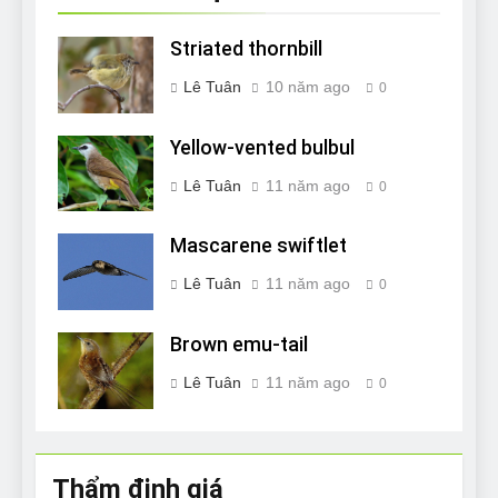
Striated thornbill
Lê Tuân
10 năm ago
0
Yellow-vented bulbul
Lê Tuân
11 năm ago
0
Mascarene swiftlet
Lê Tuân
11 năm ago
0
Brown emu-tail
Lê Tuân
11 năm ago
0
Thẩm định giá