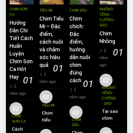
CHIM SƠN
NHỒNG-
TIỂU MI
CHIM SÂU
CA
YỂNG -
Chim Tiểu
Chim
CƯỠNG -
Hướng
SÁO
Mi – Đặc
chích:
Dẫn Chi
Chim
điểm,
Đặc
Tiết Cách
Nhồng
cách nuôi
điểm,
Huấn
và chăm
hướng
01
2
Luyện
sóc hiệu
dẫn nuôi
năm
Chim Sơn
quả
chim
ago
01
Ca Hót
đúng
2
Hay
01
02
cách
01
năm ago
2
NHỒNG-
1
năm ago
YỂNG -
02
năm ago
CƯỠNG
- SÁO
TIỂU MI
02
02
Tại sao
Chim
CHIM
chim
tiểu mi
CHIM
SƠN CA
Sáo lại
SÂU
ăn gì?
Cách
được
Chim