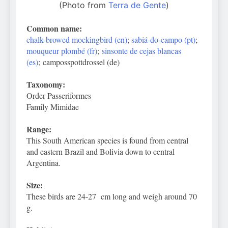
(Photo from
Terra de Gente
)
Common name:
chalk-browed mockingbird (en)
;
sabiá-do-campo (pt)
;
mouqueur plombé (fr)
;
sinsonte de cejas blancas
(es)
; camposspottdrossel (de)
Taxonomy:
Order Passeriformes
Family Mimidae
Range:
This South American species is found from central
and eastern Brazil and Bolivia down to central
Argentina.
Size:
These birds are 24-27 cm long and weigh around 70
g.