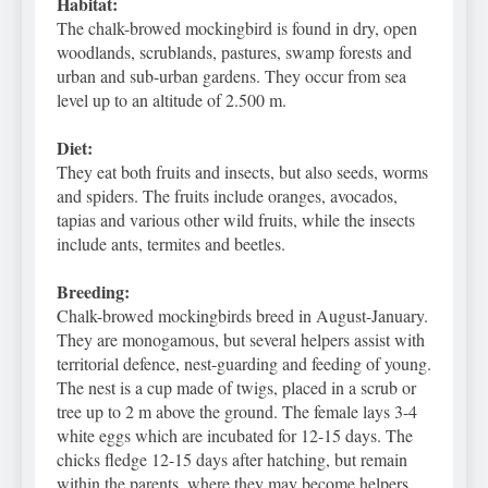
Habitat:
The chalk-browed mockingbird is found in dry, open
woodlands, scrublands, pastures, swamp forests and
urban and sub-urban gardens. They occur from sea
level up to an altitude of 2.500 m.
Diet:
They eat both fruits and insects, but also seeds, worms
and spiders. The fruits include oranges, avocados,
tapias and various other wild fruits, while the insects
include ants, termites and beetles.
Breeding:
Chalk-browed mockingbirds breed in August-January.
They are monogamous, but several helpers assist with
territorial defence, nest-guarding and feeding of young.
The nest is a cup made of twigs, placed in a scrub or
tree up to 2 m above the ground. The female lays 3-4
white eggs which are incubated for 12-15 days. The
chicks fledge 12-15 days after hatching, but remain
within the parents, where they may become helpers