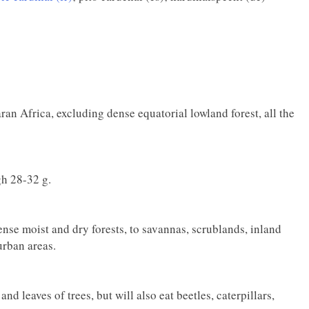
an Africa, excluding dense equatorial lowland forest, all the
h 28-32 g.
ense moist and dry forests, to savannas, scrublands, inland
urban areas.
d leaves of trees, but will also eat beetles, caterpillars,