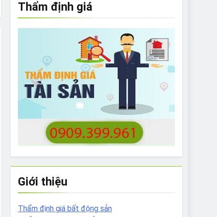
Thẩm định giá
e to What Bulldogs Can (and can’t) Eat
 Run Long Distances?
Do I Need to Groom My Bulldog
Giới thiệu
Thẩm định giá bất động sản