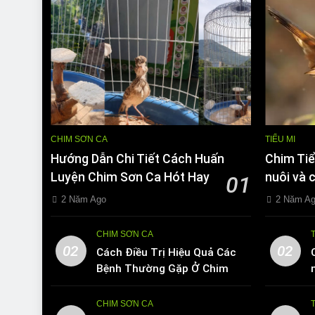
CHIM SƠN CA
TIỂU MI
Hướng Dẫn Chi Tiết Cách Huấn
Chim Tiể
Luyện Chim Sơn Ca Hót Hay
nuôi và 
01
2 Năm Ago
2 Năm A
CHIM SƠN CA
02
02
Cách Điều Trị Hiệu Quả Các
Bệnh Thường Gặp Ở Chim
Sơn Ca
CHIM SƠN CA