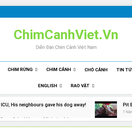
ChimCanhViet.Vn
Diễn Đàn Chim Cảnh Việt Nam
CHIM RỪNG
CHIM CẢNH
CHÓ CẢNH
TIN T
ENGLISH
RAO VẶT
 ICU, His neighbours gave his dog away!
Pit 
7 Nă
Snore? And How to Minimize It!