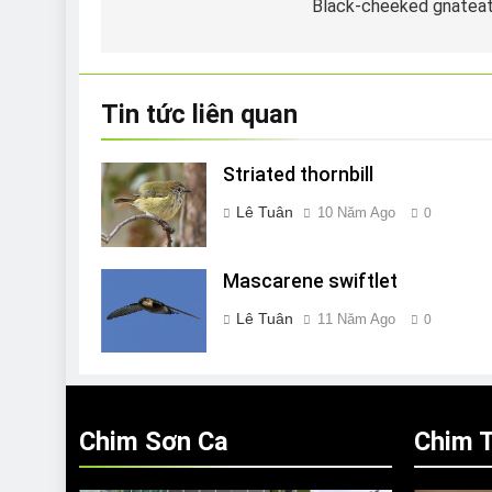
hướng
Black-cheeked gnatea
bài
viết
Tin tức liên quan
Striated thornbill
Lê Tuân
10 Năm Ago
0
Mascarene swiftlet
Lê Tuân
11 Năm Ago
0
Chim Sơn Ca
Chim T