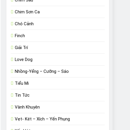
Chim Sâu
Chim Sơn Ca
Chó Cảnh
Finch
Giải Trí
Love Dog
Nhồng-Yểng – Cưỡng – Sáo
Tiểu Mi
Tin Tức
Vành Khuyên
Vẹt- Két – Xích – Yến Phụng