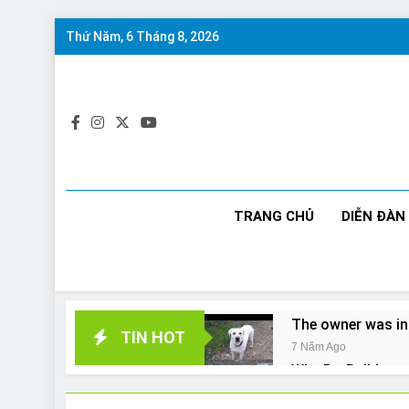
Skip
Thứ Năm, 6 Tháng 8, 2026
to
content
TRANG CHỦ
DIỄN ĐÀN
The owner was in
TIN HOT
7 Năm Ago
Why Do Bulldogs 
7 Năm Ago