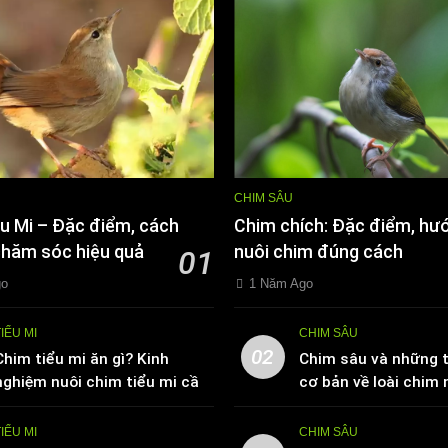
CHIM SÂU
u Mi – Đặc điểm, cách
Chim chích: Đặc điểm, hư
chăm sóc hiệu quả
nuôi chim đúng cách
01
go
1 Năm Ago
TIỂU MI
CHIM SÂU
02
Chim tiểu mi ăn gì? Kinh
Chim sâu và những t
nghiệm nuôi chim tiểu mi cần
cơ bản về loài chim 
biết
TIỂU MI
CHIM SÂU