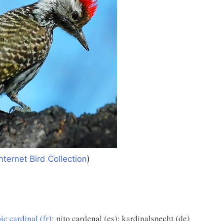
Internet Bird Collection
)
ic cardinal (fr)
; pito cardenal (es); kardinalspecht (de)