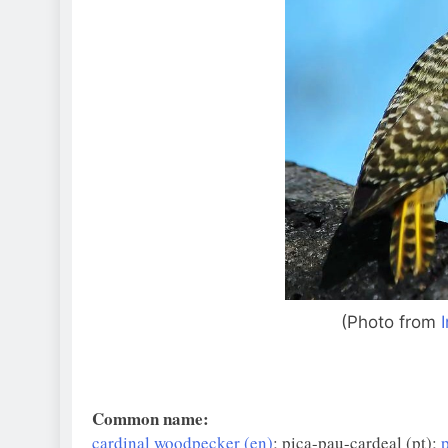
(Photo from
Common name:
cardinal woodpecker (en)
; pica-pau-cardeal (pt);
p