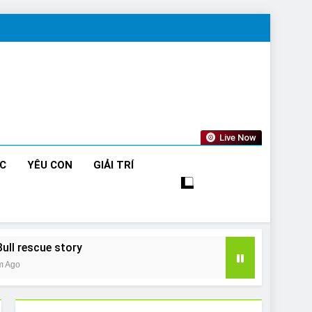
Live Now
ỨC
YÊU CON
GIẢI TRÍ
Bull rescue story
m Ago