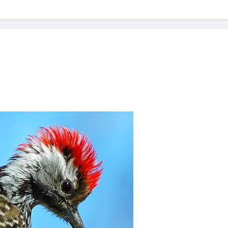
? Not as much as you think and here’s why!
 Yes! And How to Stop It!
The Ultimate Guid
7 Năm Ago
nd Problem and How to Treat It
Can Bulldogs
7 Năm Ago
y Fetch? And How to Train Them!
How Often 
7 Năm Ago