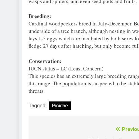
wasps and spiders, and even seed pods and fruits.
Breeding:
Cardinal woodpeckers breed in July-December. Both
underside of a tree branch, although nesting in w
lays 1-3 eggs which are incubated by both sexes fo
fledge 27 days after hatching, but only become ful
Conservation:
IUCN status – LC (Least Concern)
This species has an extremely large breeding ran
this range. The population is suspected to be stabl
threats.
Tagged:
Picidae
Previo
Điều