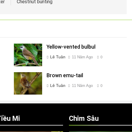
ter
Chestnut bunting
Yellow-vented bulbul
Lê Tuân
11 Năm Ago
0
Brown emu-tail
Lê Tuân
11 Năm Ago
0
iều Mi
Chim Sâu