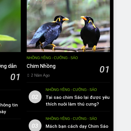
NHỒNG-YỂNG - CƯỠNG - SÁO
ớng dẫn
Chim Nhồng
01
01
2 Năm Ago
NHỒNG-YỂNG - CƯỠNG - SÁO
02
Tại sao chim Sáo lại được yêu
thích nuôi làm thú cưng?
hông tin
này
NHỒNG-YỂNG - CƯỠNG - SÁO
03
Mách bạn cách dạy Chim Sáo