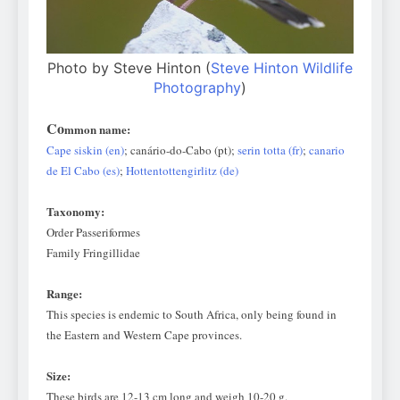
Photo by Steve Hinton (
Steve Hinton Wildlife
Photography
)
Co
mmon name:
Cape siskin (en)
; canário-do-Cabo (pt);
serin totta (fr)
;
canario
de El Cabo (es)
;
Hottentottengirlitz (de)
Taxonomy:
Order Passeriformes
Family Fringillidae
Range:
This species is endemic to South Africa, only being found in
the Eastern and Western Cape provinces.
Size:
These birds are 12-13 cm long and weigh 10-20 g.