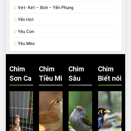
Vẹt- Két – Xích – Yến Phụng
Yến Hót
Yêu Con
Yêu Mèo
Chim
Chim
Chim
Chim
Sơn Ca
Tiều Mi
Sâu
Biết nói