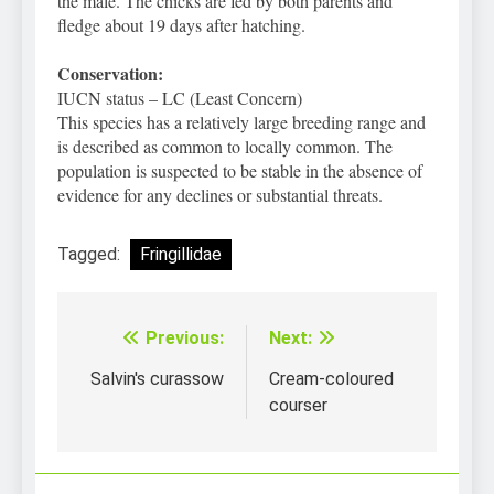
the male. The chicks are fed by both parents and
fledge about 19 days after hatching.
Conservation:
IUCN status – LC (Least Concern)
This species has a relatively large breeding range and
is described as common to locally common. The
population is suspected to be stable in the absence of
evidence for any declines or substantial threats.
Tagged:
Fringillidae
Previous:
Next:
Điều
hướng
Salvin's curassow
Cream-coloured
courser
bài
viết