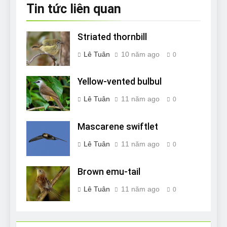
Tin tức liên quan
Striated thornbill
Lê Tuân
10 năm ago
0
Yellow-vented bulbul
Lê Tuân
11 năm ago
0
Mascarene swiftlet
Lê Tuân
11 năm ago
0
Brown emu-tail
Lê Tuân
11 năm ago
0