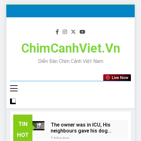
Skip
to
content
ChimCanhViet.Vn
Diễn Đàn Chim Cảnh Việt Nam
Live Now
TIN
The owner was in ICU, His
neighbours gave his dog
HOT
away!
7 Năm Ago