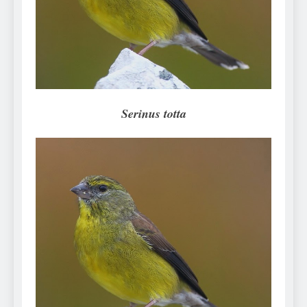
Can Bulldogs Play Fetch?
And How to Train Them!
7 Năm Ago
How Often Do I Need to
Groom My Bulldog
7 Năm Ago
Serinus totta