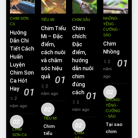
CHIM SƠN
NHỒNG-
TIỂU MI
CHIM SÂU
CA
YỂNG -
Chim Tiểu
Chim
CƯỠNG -
Hướng
SÁO
Mi – Đặc
chích:
Dẫn Chi
Chim
điểm,
Đặc
Tiết Cách
Nhồng
cách nuôi
điểm,
Huấn
và chăm
hướng
01
2
Luyện
sóc hiệu
dẫn nuôi
năm
Chim Sơn
quả
chim
ago
01
Ca Hót
đúng
2
Hay
01
02
cách
01
năm ago
2
NHỒNG-
1
năm ago
YỂNG -
02
năm ago
CƯỠNG
- SÁO
TIỂU MI
02
02
Tại sao
Chim
CHIM
chim
tiểu mi
CHIM
SƠN CA