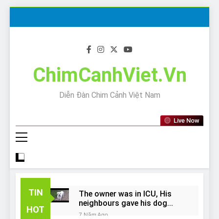
Skip
to
content
ChimCanhViet.Vn
Diễn Đàn Chim Cảnh Việt Nam
Live Now
TIN
The owner was in ICU, His
neighbours gave his dog
HOT
away!
7 Năm Ago