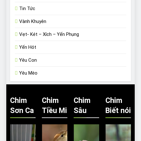
Tin Tức
Vành Khuyên
Vẹt- Két – Xích – Yến Phụng
Yến Hót
Yêu Con
Yêu Mèo
Chim
Chim
Chim
Chim
Sơn Ca
Tiều Mi
Sâu
Biết nói