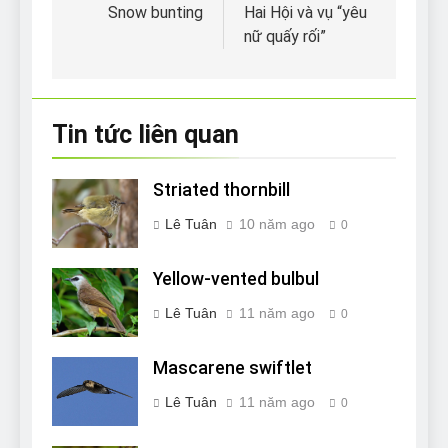
hướng
Snow bunting
Hai Hội và vụ “yêu
nữ quấy rối”
bài
viết
Tin tức liên quan
Striated thornbill
Lê Tuân
10 năm ago
0
Yellow-vented bulbul
Lê Tuân
11 năm ago
0
Mascarene swiftlet
Lê Tuân
11 năm ago
0