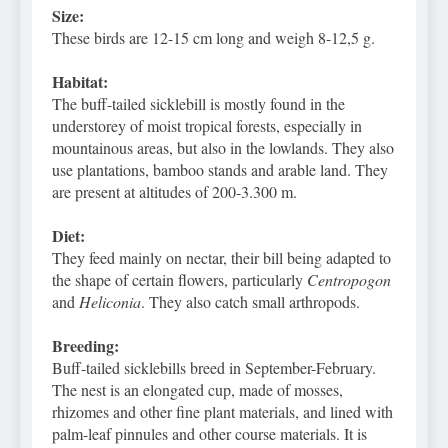
Size:
These birds are 12-15 cm long and weigh 8-12,5 g.
Habitat:
The buff-tailed sicklebill is mostly found in the
understorey of moist tropical forests, especially in
mountainous areas, but also in the lowlands. They also
use plantations, bamboo stands and arable land. They
are present at altitudes of 200-3.300 m.
Diet:
They feed mainly on nectar, their bill being adapted to
the shape of certain flowers, particularly
Centropogon
and
Heliconia
. They also catch small arthropods.
Breeding:
Buff-tailed sicklebills breed in September-February.
The nest is an elongated cup, made of mosses,
rhizomes and other fine plant materials, and lined with
palm-leaf pinnules and other course materials. It is