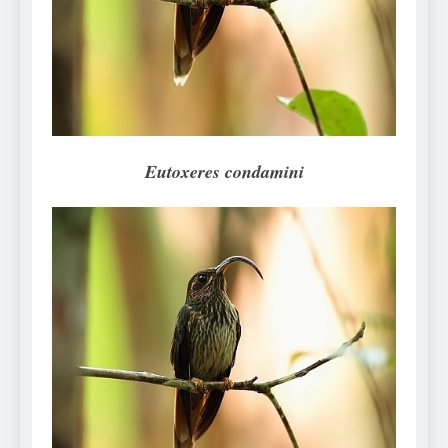
Can Bulldogs Play Fetch?
And How to Train Them!
7 Năm Ago
How Often Do I Need to
Groom My Bulldog
7 Năm Ago
Eutoxeres condamini