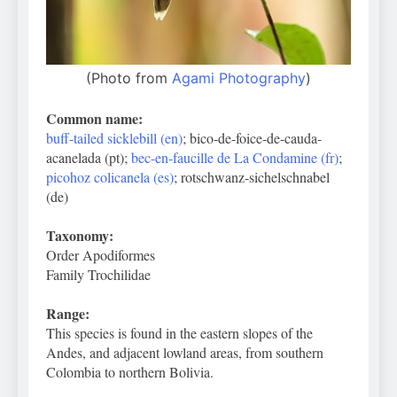
(Photo from
Agami Photography
)
Common name:
buff-tailed sicklebill (en)
; bico-de-foice-de-cauda-
acanelada (pt);
bec-en-faucille de La Condamine (fr)
;
picohoz colicanela (es)
; rotschwanz-sichelschnabel
(de)
Taxonomy:
Order Apodiformes
Family Trochilidae
Range:
This species is found in the eastern slopes of the
Andes, and adjacent lowland areas, from southern
Colombia to northern Bolivia.