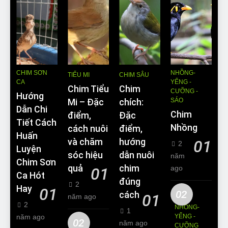
CHIM SƠN
NHỒNG-
TIỂU MI
CHIM SÂU
CA
YỂNG -
Chim Tiểu
Chim
CƯỠNG -
Hướng
SÁO
Mi – Đặc
chích:
Dẫn Chi
Chim
điểm,
Đặc
Tiết Cách
Nhồng
cách nuôi
điểm,
Huấn
và chăm
hướng
01
2
Luyện
sóc hiệu
dẫn nuôi
năm
Chim Sơn
quả
chim
ago
01
Ca Hót
đúng
2
Hay
01
02
cách
01
năm ago
2
NHỒNG-
1
năm ago
YỂNG -
02
năm ago
CƯỠNG