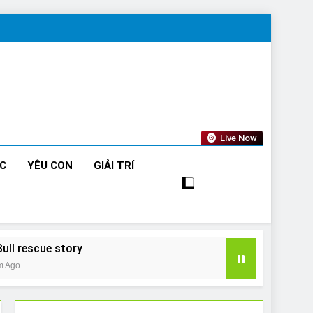
Live Now
ỨC
YÊU CON
GIẢI TRÍ
Bull rescue story
m Ago