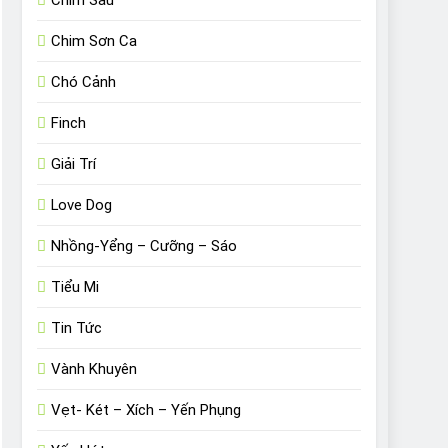
Chim Sâu
Chim Sơn Ca
Chó Cảnh
Finch
Giải Trí
Love Dog
Nhồng-Yểng – Cưỡng – Sáo
Tiểu Mi
Tin Tức
Vành Khuyên
Vẹt- Két – Xích – Yến Phụng