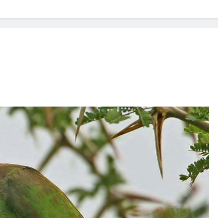
? Not as much as you think and here’s why!
 Yes! And How to Stop It!
The Ultimate Guid
7 Năm Ago
nd Problem and How to Treat It
Can Bulldogs
7 Năm Ago
y Fetch? And How to Train Them!
How Often 
7 Năm Ago