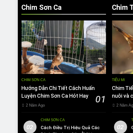
Chim Sơn Ca
Chim T
CHIM SƠN CA
TIỂU MI
Hướng Dẫn Chi Tiết Cách Huấn
Chim Tiể
Luyện Chim Sơn Ca Hót Hay
nuôi và 
01
2 Năm Ago
2 Năm A
CHIM SƠN CA
02
02
Cách Điều Trị Hiệu Quả Các