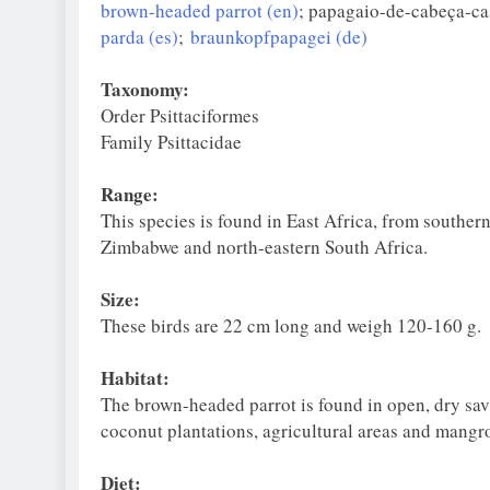
brown-headed parrot (en)
; papagaio-de-cabeça-ca
parda (es)
;
braunkopfpapagei (de)
Taxonomy:
Order Psittaciformes
Family Psittacidae
Range:
This species is found in East Africa, from south
Zimbabwe and north-eastern South Africa.
Size:
These birds are 22 cm long and weigh 120-160 g.
Habitat:
The brown-headed parrot is found in open, dry sav
coconut plantations, agricultural areas and mangro
Diet: