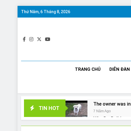
Skip
Thứ Năm, 6 Tháng 8, 2026
to
content
TRANG CHỦ
DIỄN ĐÀN
The owner was in
TIN HOT
7 Năm Ago
Why Do Bulldogs 
7 Năm Ago