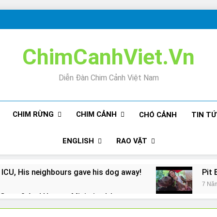
ChimCanhViet.Vn
Diễn Đàn Chim Cảnh Việt Nam
CHIM RỪNG
CHIM CẢNH
CHÓ CẢNH
TIN T
ENGLISH
RAO VẶT
 ICU, His neighbours gave his dog away!
Pit 
7 Nă
Snore? And How to Minimize It!