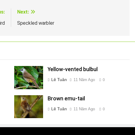
us:
Next:
ird
Speckled warbler
Yellow-vented bulbul
Lê Tuân
11 Năm Ago
0
Brown emu-tail
Lê Tuân
11 Năm Ago
0