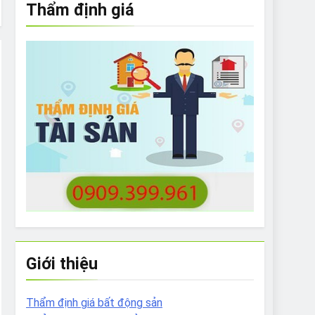
Thẩm định giá
e to What Bulldogs Can (and can’t) Eat
 Run Long Distances?
Do I Need to Groom My Bulldog
Giới thiệu
Thẩm định giá bất động sản