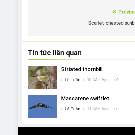
Previo
Điều
hướng
Scarlet-chested sunb
bài
viết
Tin tức liên quan
Striated thornbill
Lê Tuân
10 Năm Ago
0
Mascarene swiftlet
Lê Tuân
11 Năm Ago
0