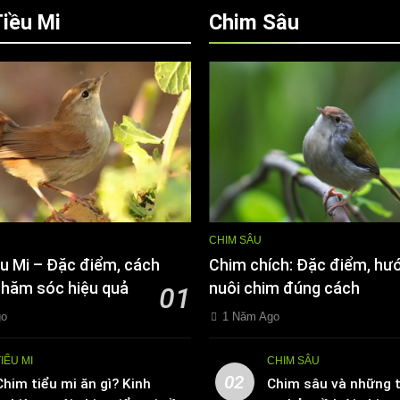
iều Mi
Chim Sâu
CHIM SÂU
u Mi – Đặc điểm, cách
Chim chích: Đặc điểm, hư
chăm sóc hiệu quả
nuôi chim đúng cách
01
go
1 Năm Ago
TIỂU MI
CHIM SÂU
02
Chim tiểu mi ăn gì? Kinh
Chim sâu và những t