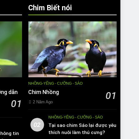
Chim Biết nói
NHỒNG-YỂNG - CƯỠNG - SÁO
ớng dẫn
Chim Nhồng
01
01
2 Năm Ago
NHỒNG-YỂNG - CƯỠNG - SÁO
02
Tại sao chim Sáo lại được yêu
thích nuôi làm thú cưng?
hông tin